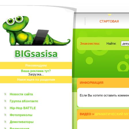
Знакомства:
Найти:
Рекомендуем
Ваша реклама тут?
Загрузка...
Навигация по разделам
ИНФОРМАЦИЯ
Новости сайта
Eсли Вы хотите оставить коммент
Группа вКонтакте
Hip-Hop BATTLE
ВИДЕО
>
ДРАМАТИЧЕСКИЙ МУЖ
Фотоприколы
Демотиваторы
Видеоархив