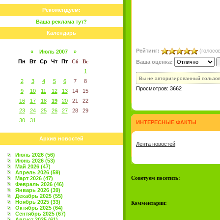
Рекомендуем:
Ваша реклама тут?
Календарь
Рейтинг:
(голосов
«
Июль 2007
»
Пн
Вт
Ср
Чт
Пт
Сб
Вс
Ваша оценка:
1
Вы не авторизированный пользо
2
3
4
5
6
7
8
Просмотров: 3662
9
10
11
12
13
14
15
16
17
18
19
20
21
22
23
24
25
26
27
28
29
30
31
ИНТЕРЕСНЫЕ ФАКТЫ
Архив новостей
Лента новостей
Июль 2026 (56)
Июнь 2026 (53)
Май 2026 (47)
Апрель 2026 (59)
Советуем посетить:
Март 2026 (47)
Февраль 2026 (46)
Январь 2026 (39)
Декабрь 2025 (55)
Ноябрь 2025 (33)
Комментарии:
Октябрь 2025 (64)
Сентябрь 2025 (67)
Август 2025 (61)