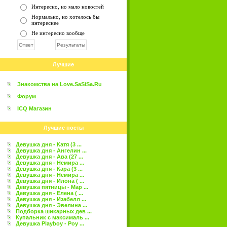
Интересно, но мало новостей
Нормально, но хотелось бы
интереснее
Не интересно вообще
Лучшие
Знакомства на Love.SaSiSa.Ru
Форум
ICQ Магазин
Лучшие посты
Девушка дня - Катя (3 ...
Девушка дня - Ангелин ...
Девушка дня - Ава (27 ...
Девушка дня - Немира ...
Девушка дня - Кара (3 ...
Девушка дня - Немира ...
Девушка дня - Илона ( ...
Девушка пятницы - Мар ...
Девушка дня - Елена ( ...
Девушка дня - Изабелл ...
Девушка дня - Эвелина ...
Подборка шикарных дев ...
Купальник с максималь ...
Девушка Playboy - Роу ...