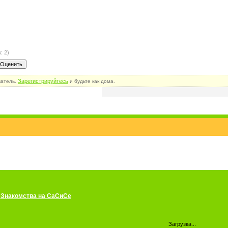
: 2)
Зарегистрируйтесь
ватель.
и будьте как дома.
Знакомства на СаСиСе
Загрузка...