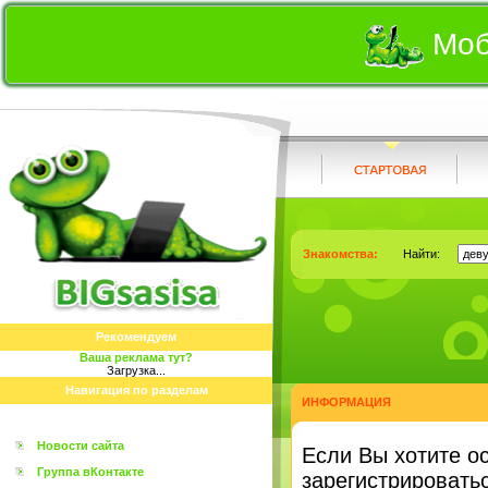
Моб
Знакомства:
Найти:
Рекомендуем
Ваша реклама тут?
Загрузка...
Навигация по разделам
ИНФОРМАЦИЯ
Новости сайта
Eсли Вы хотите о
Группа вКонтакте
зарегистрироватьс