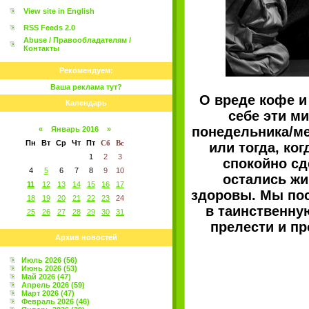
View site in English
RSS Feeds 2.0
Abuse / Правообладателям /
Контакты
Рекомендуем:
Ваша реклама тут?
О вреде кофе и
Календарь
себе эти м
понедельника/ме
«
Январь 2016
»
Пн
Вт
Ср
Чт
Пт
Сб
Вс
или тогда, ко
1
2
3
спокойно сд
4
5
6
7
8
9
10
остались жи
11
12
13
14
15
16
17
здоровы. Мы пос
18
19
20
21
22
23
24
в таинственную
25
26
27
28
29
30
31
прелести и пр
Архив новостей
Июль 2026 (56)
Июнь 2026 (53)
Май 2026 (47)
Апрель 2026 (59)
Март 2026 (47)
Февраль 2026 (46)