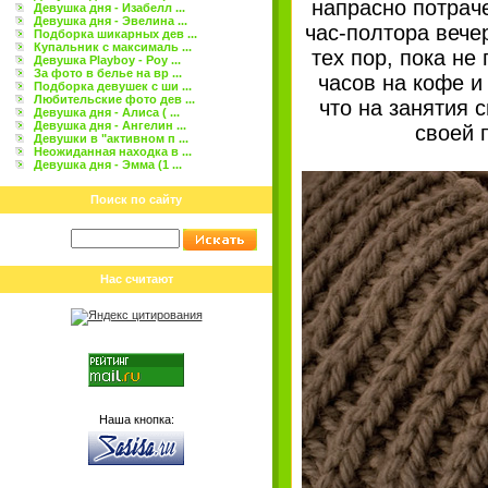
напрасно потрач
Девушка дня - Изабелл ...
Девушка дня - Эвелина ...
час-полтора вече
Подборка шикарных дев ...
Купальник с максималь ...
тех пор, пока не
Девушка Playboy - Роу ...
За фото в белье на вр ...
часов на кофе и 
Подборка девушек с ши ...
Любительские фото дев ...
что на занятия 
Девушка дня - Алиса ( ...
Девушка дня - Ангелин ...
своей 
Девушки в "активном п ...
Неожиданная находка в ...
Девушка дня - Эмма (1 ...
Поиск по сайту
Нас считают
Наша кнопка: