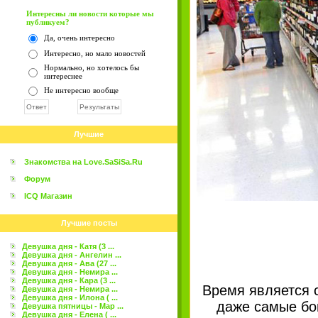
Интересны ли новости которые мы
публикуем?
Да, очень интересно
Интересно, но мало новостей
Нормально, но хотелось бы
интереснее
Не интересно вообще
Лучшие
Знакомства на Love.SaSiSa.Ru
Форум
ICQ Магазин
Лучшие посты
Девушка дня - Катя (3 ...
Девушка дня - Ангелин ...
Девушка дня - Ава (27 ...
Девушка дня - Немира ...
Девушка дня - Кара (3 ...
Время является с
Девушка дня - Немира ...
Девушка дня - Илона ( ...
даже самые бо
Девушка пятницы - Мар ...
Девушка дня - Елена ( ...