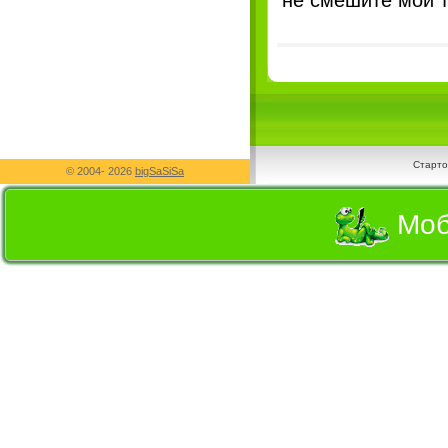
не смешите мои 
Старто
© 2004-
2026
bigSaSiSa
Моб