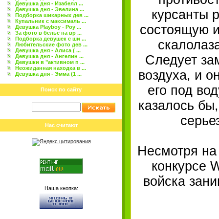
Девушка дня - Изабелл ...
Девушка дня - Эвелина ...
курсанты р
Подборка шикарных дев ...
Купальник с максималь ...
состоящую и
Девушка Playboy - Роу ...
За фото в белье на вр ...
Подборка девушек с ши ...
скалолаза
Любительские фото дев ...
Девушка дня - Алиса ( ...
Следует зам
Девушка дня - Ангелин ...
Девушки в "активном п ...
Неожиданная находка в ...
воздуха, и о
Девушка дня - Эмма (1 ...
его под вод
Поиск по сайту
казалось бы,
серье
Нас считают
Несмотря на
конкурсе W
войска зан
Наша кнопка: