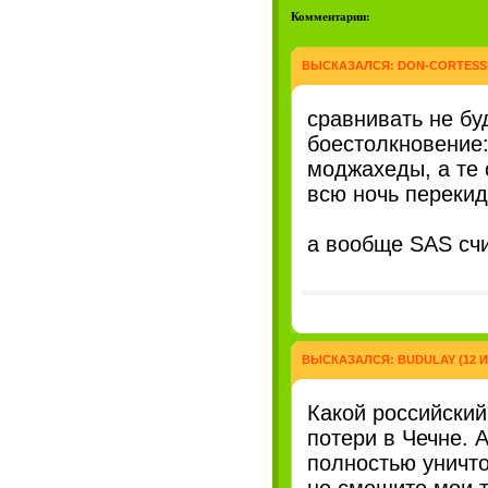
Комментарии:
ВЫСКАЗАЛСЯ:
DON-CORTESS
сравнивать не бу
боестолкновение
моджахеды, а те 
всю ночь переки
а вообще SAS счи
ВЫСКАЗАЛСЯ:
BUDULAY
(12 И
Какой российский
потери в Чечне. 
полностью уничто