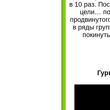
в 10 раз. По
цели… по
продвинутого
в ряды груп
покинуть
Гур