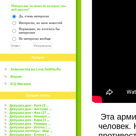
Интересны ли новости которые мы
публикуем?
Да, очень интересно
Интересно, но мало новостей
Нормально, но хотелось бы
интереснее
Не интересно вообще
Лучшие
Знакомства на Love.SaSiSa.Ru
Форум
ICQ Магазин
Лучшие посты
Девушка дня - Катя (3 ...
Девушка дня - Ангелин ...
Девушка дня - Ава (27 ...
Эта арми
Девушка дня - Немира ...
Девушка дня - Кара (3 ...
Девушка дня - Немира ...
человек.
Девушка дня - Илона ( ...
Девушка пятницы - Мар ...
противост
Девушка дня - Елена ( ...