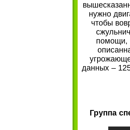
вышесказанн
нужно двиг
чтобы вов
сжульнич
помощи, 
описанна
угрожающей
данных – 125
Группа сп