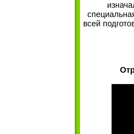
изнача
специальная
всей подготов
Отр