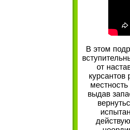
В этом под
вступительны
от наста
курсантов 
местность 
выдав запа
вернутьс
испытан
действую