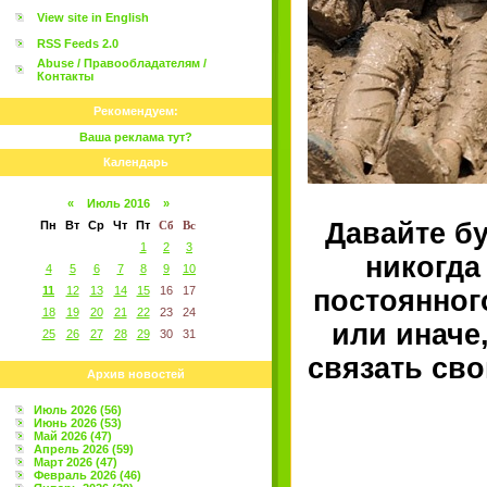
View site in English
RSS Feeds 2.0
Abuse / Правообладателям /
Контакты
Рекомендуем:
Ваша реклама тут?
Календарь
«
Июль 2016
»
Давайте б
Пн
Вт
Ср
Чт
Пт
Сб
Вс
1
2
3
никогда
4
5
6
7
8
9
10
11
12
13
14
15
16
17
постоянного
18
19
20
21
22
23
24
или иначе
25
26
27
28
29
30
31
связать сво
Архив новостей
Июль 2026 (56)
Июнь 2026 (53)
Май 2026 (47)
Апрель 2026 (59)
Март 2026 (47)
Февраль 2026 (46)