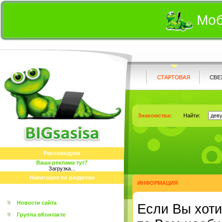
Моб
Знакомства:
Найти:
Рекомендуем
Ваша реклама тут?
Загрузка...
Навигация по разделам
ИНФОРМАЦИЯ
Новости сайта
Eсли Вы хоти
Группа вКонтакте