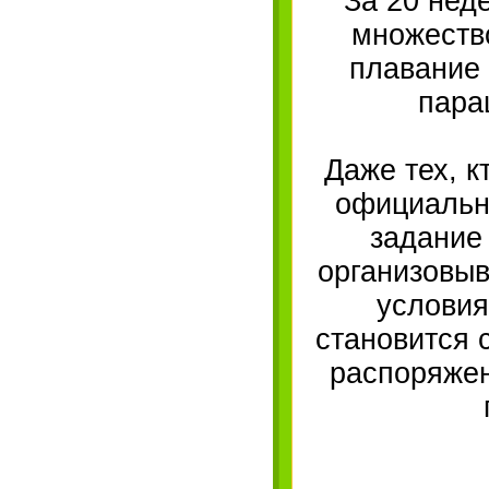
За 20 нед
множеств
плавание 
пара
Даже тех, к
официально
задание 
организовы
условия
становится 
распоряжен