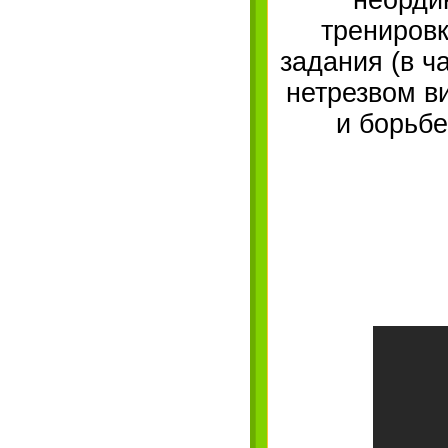
неорди
трениров
задания (в ч
нетрезвом ви
и борьб