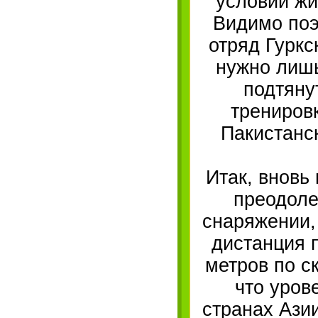
условий жи
Видимо поэ
отряд Гуркс
нужно лишь
подтяну
тренировк
Пакистанс
Итак, вновь
преодоле
снаряжении,
дистанция п
метров по с
что уров
странах Азии