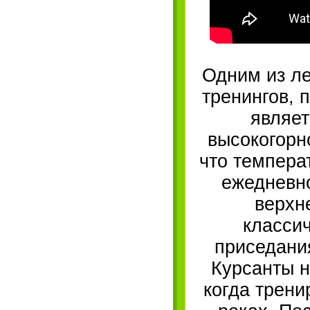
Одним из л
тренингов, 
являет
высокогорн
что темпера
ежедневно
верхн
класси
приседания
Курсанты н
когда трени