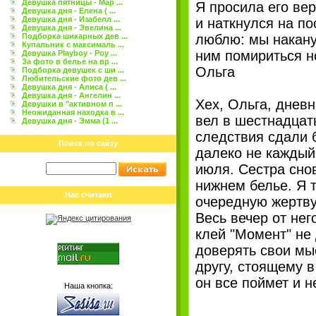
Девушка пятницы - Мар ...
Я просила его вер
Девушка дня - Елена ( ...
Девушка дня - Изабелл ...
и наткнулся на по
Девушка дня - Эвелина ...
Подборка шикарных дев ...
люблю: мы наканун
Купальник с максималь ...
ним помириться но
Девушка Playboy - Роу ...
За фото в белье на вр ...
Ольга
Подборка девушек с ши ...
Любительские фото дев ...
Девушка дня - Алиса ( ...
Девушка дня - Ангелин ...
Хех, Ольга, дневн
Девушки в "активном п ...
Неожиданная находка в ...
вел в шестнадцать
Девушка дня - Эмма (1 ...
следствия сдали 
Поиск по сайту
далеко не каждый
июля. Сестра сно
нижнем белье. Я 
Нас считают
очередную жертву
Весь вечер от нег
клей "Момент" не 
доверять свои мы
другу, стоящему 
он все поймет и н
Наша кнопка: