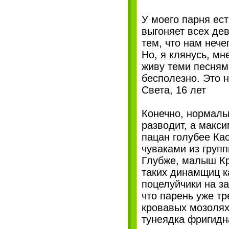
У моего парня ест
выгоняет всех дев
тем, что нам нече
Но, я клянусь, мн
живу теми песням
бесполезно. Это 
Света, 16 лет
Конечно, нормальн
разводит, а макси
пацан голубее Кас
чуваками из группы
Глубже, малыш Кри
таких динамщиц к
поцелуйчики на за
что парень уже тр
кровавых мозолях 
тунеядка фригидн