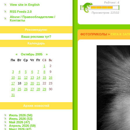
Рейтинг: 4
View site in English
RSS Feeds 2.0
Просмотров: 22532
Abuse / Правообладателям /
Контакты
Рекомендуем:
ФОТОПРИКОЛЫ
>
ТЯГА К ЗА
Ваша реклама тут?
Календарь
«
Октябрь 2005
»
Пн
Вт
Ср
Чт
Пт
Сб
Вс
1
2
3
4
5
6
7
8
9
10
11
12
13
14
15
16
17
18
19
20
21
22
23
24
25
26
27
28
29
30
31
Архив новостей
Июль 2026 (56)
Июнь 2026 (53)
Май 2026 (47)
Апрель 2026 (59)
Март 2026 (47)