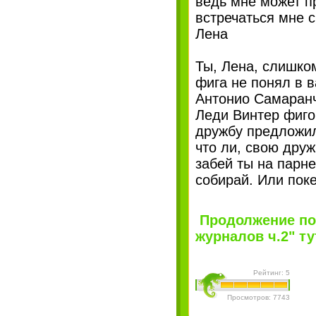
ведь мне может п
встречаться мне 
Лена
Ты, Лена, слишко
фига не понял в 
Антонио Самаранч.
Леди Винтер фиго
дружбу предложил
что ли, свою дру
забей ты на парн
собирай. Или пок
Продолжение по
журналов ч.2" тут
Рейтинг: 5
Просмотров: 7743