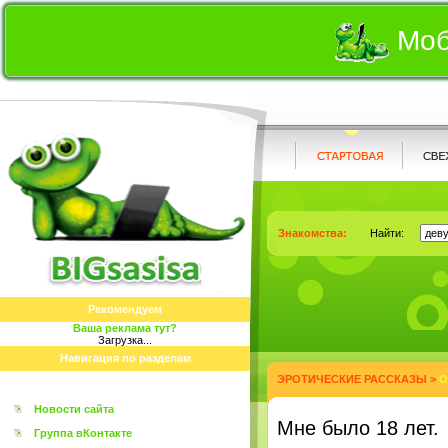
Моб
Знакомства:
Найти:
Рекомендуем
Ваша реклама тут?
Загрузка...
Навигация по разделам
ЭРОТИЧЕСКИЕ РАССКАЗЫ
>
О
Новости сайта
Мне было 18 лет.
Группа вКонтакте