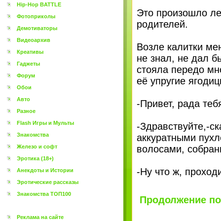
Hip-Hop BATTLE
Это произошло ле
Фотоприколы
родителей.
Демотиваторы
Видеоархив
Возле калитки мен
Креативы
не знал, не дал б
Гаджеты
стояла передо мн
Форум
её упругие ягодиц
Обои
Авто
-Привет, рада теб
Разное
Flash Игры и Мульты
-Здравствуйте,-с
Знакомства
аккуратными пухл
Железо и софт
волосами, собран
Эротика (18+)
-Ну что ж, проход
Анекдоты и Истории
Эротические рассказы
Знакомства ТОП100
Продолжение пос
Реклама на сайте