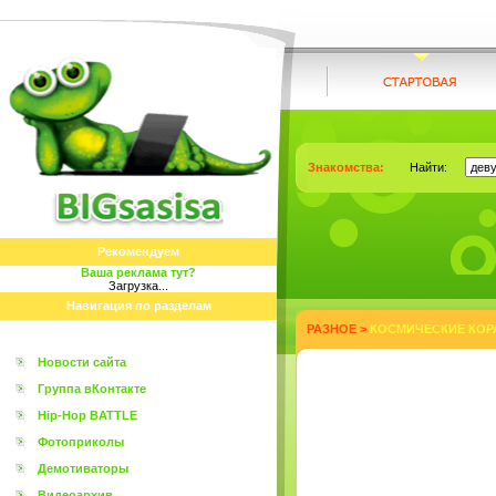
Знакомства:
Найти:
Рекомендуем
Ваша реклама тут?
Загрузка...
Навигация по разделам
РАЗНОЕ
>
КОСМИЧЕСКИЕ КОР
Новости сайта
Группа вКонтакте
Hip-Hop BATTLE
Фотоприколы
Демотиваторы
Видеоархив