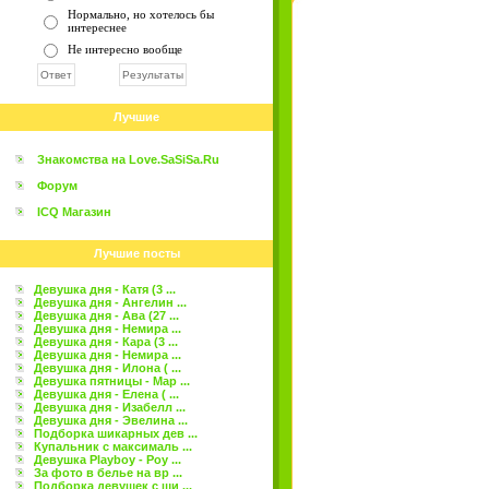
Нормально, но хотелось бы
интереснее
Не интересно вообще
Лучшие
Знакомства на Love.SaSiSa.Ru
Форум
ICQ Магазин
Лучшие посты
Девушка дня - Катя (3 ...
Девушка дня - Ангелин ...
Девушка дня - Ава (27 ...
Девушка дня - Немира ...
Девушка дня - Кара (3 ...
Девушка дня - Немира ...
Девушка дня - Илона ( ...
Девушка пятницы - Мар ...
Девушка дня - Елена ( ...
Девушка дня - Изабелл ...
Девушка дня - Эвелина ...
Подборка шикарных дев ...
Купальник с максималь ...
Девушка Playboy - Роу ...
За фото в белье на вр ...
Подборка девушек с ши ...