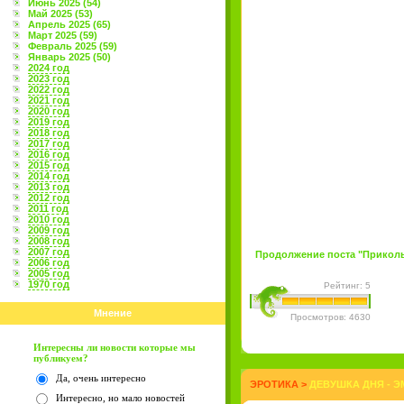
Июнь 2025 (54)
Май 2025 (53)
Апрель 2025 (65)
Март 2025 (59)
Февраль 2025 (59)
Январь 2025 (50)
2024 год
2023 год
2022 год
2021 год
2020 год
2019 год
2018 год
2017 год
2016 год
2015 год
2014 год
2013 год
2012 год
2011 год
2010 год
2009 год
2008 год
2007 год
Продолжение поста "Прикольн
2006 год
2005 год
1970 год
Рейтинг: 5
Мнение
Просмотров: 4630
Интересны ли новости которые мы
публикуем?
Да, очень интересно
ЭРОТИКА
>
ДЕВУШКА ДНЯ - Э
Интересно, но мало новостей