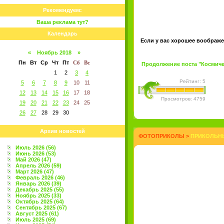
Рекомендуем:
Ваша реклама тут?
Календарь
Если у вас хорошее воображе
«
Ноябрь 2018
»
Пн
Вт
Ср
Чт
Пт
Сб
Вс
Продолжение поста "Космичес
1
2
3
4
Рейтинг: 5
5
6
7
8
9
10
11
12
13
14
15
16
17
18
Просмотров: 4759
19
20
21
22
23
24
25
26
27
28
29
30
Архив новостей
ФОТОПРИКОЛЫ
>
ПРИКОЛЬНЫ
Июль 2026 (56)
Июнь 2026 (53)
Май 2026 (47)
Апрель 2026 (59)
Март 2026 (47)
Февраль 2026 (46)
Январь 2026 (39)
Декабрь 2025 (55)
Ноябрь 2025 (33)
Октябрь 2025 (64)
Сентябрь 2025 (67)
Август 2025 (61)
Июль 2025 (69)