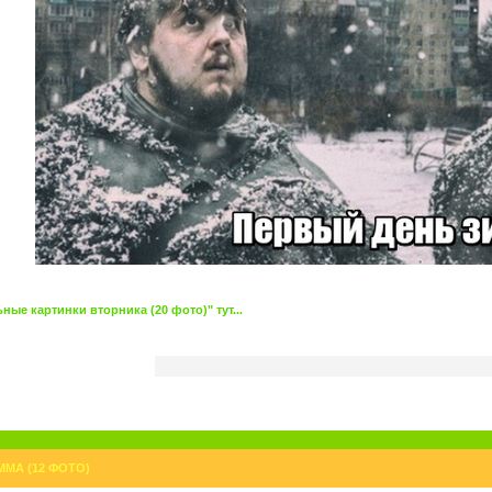
ые картинки вторника (20 фото)" тут...
ММА (12 ФОТО)