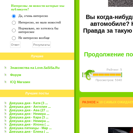
Интересны ли новости которые мы
публикуем?
Вы когда-нибуд
Да, очень интересно
Интересно, но мало новостей
автомобиле? 
Нормально, но хотелось бы
Правда за такую
интереснее
Не интересно вообще
Продолжение пос
Лучшие
Знакомства на Love.SaSiSa.Ru
Рейтинг: 5
Форум
Просмотров: 5340
ICQ Магазин
Лучшие посты
РАЗНОЕ
>
10 САМЫХ ОЖИДАЕ
Девушка дня - Катя (3 ...
Девушка дня - Ангелин ...
Девушка дня - Ава (27 ...
Девушка дня - Немира ...
Девушка дня - Кара (3 ...
Девушка дня - Немира ...
Девушка дня - Илона ( ...
Девушка пятницы - Мар ...
Девушка дня - Елена ( ...