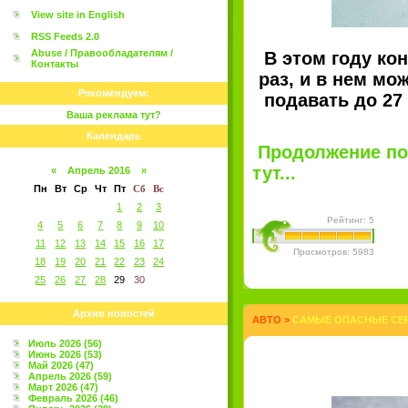
View site in English
RSS Feeds 2.0
Abuse / Правообладателям /
В этом году кон
Контакты
раз, и в нем м
Рекомендуем:
подавать до 27
Ваша реклама тут?
Календарь
Продолжение пос
тут...
«
Апрель 2016
»
Пн
Вт
Ср
Чт
Пт
Сб
Вс
1
2
3
Рейтинг: 5
4
5
6
7
8
9
10
11
12
13
14
15
16
17
Просмотров: 5983
18
19
20
21
22
23
24
25
26
27
28
29
30
Архив новостей
АВТО
>
САМЫЕ ОПАСНЫЕ СЕР
Июль 2026 (56)
Июнь 2026 (53)
Май 2026 (47)
Апрель 2026 (59)
Март 2026 (47)
Февраль 2026 (46)