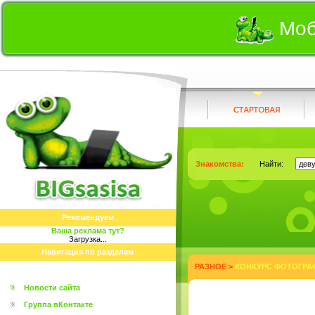
Моб
Знакомства:
Найти:
Рекомендуем
Ваша реклама тут?
Загрузка...
Навигация по разделам
РАЗНОЕ
>
КОНКУРС ФОТОГРАФ
Новости сайта
Группа вКонтакте