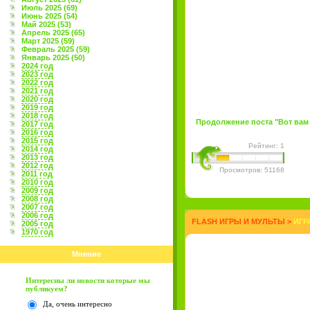
Июль 2025 (69)
Июнь 2025 (54)
Май 2025 (53)
Апрель 2025 (65)
Март 2025 (59)
Февраль 2025 (59)
Январь 2025 (50)
2024 год
2023 год
2022 год
2021 год
2020 год
2019 год
2018 год
Продолжение поста "Вот вам п
2017 год
2016 год
2015 год
Рейтинг: 1
2014 год
2013 год
2012 год
Просмотров: 51168
2011 год
2010 год
2009 год
2008 год
2007 год
2006 год
FLASH ИГРЫ И МУЛЬТЫ
>
ИГР
2005 год
1970 год
Мнение
Интересны ли новости которые мы
публикуем?
Да, очень интересно