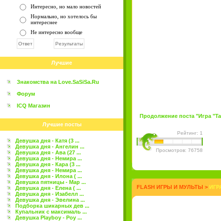
Интересно, но мало новостей
Нормально, но хотелось бы
интереснее
Не интересно вообще
Лучшие
Знакомства на Love.SaSiSa.Ru
Форум
ICQ Магазин
Продолжение поста "Игра "Tarz
Лучшие посты
Рейтинг: 1
Девушка дня - Катя (3 ...
Девушка дня - Ангелин ...
Просмотров: 76758
Девушка дня - Ава (27 ...
Девушка дня - Немира ...
Девушка дня - Кара (3 ...
Девушка дня - Немира ...
Девушка дня - Илона ( ...
Девушка пятницы - Мар ...
FLASH ИГРЫ И МУЛЬТЫ
>
ИГР
Девушка дня - Елена ( ...
Девушка дня - Изабелл ...
Девушка дня - Эвелина ...
Подборка шикарных дев ...
Купальник с максималь ...
Девушка Playboy - Роу ...