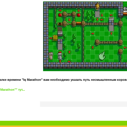
лке времени "Iq Marathon" вам необходимо указать путь несмышленным коровам
arathon"" тут...