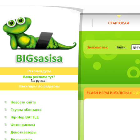
Знакомства:
Найти:
Рекомендуем
Ваша реклама тут?
Загрузка...
Навигация по разделам
FLASH ИГРЫ И МУЛЬТЫ
>
С Д
Новости сайта
Группа вКонтакте
Hip-Hop BATTLE
Фотоприколы
Демотиваторы
Видеоархив