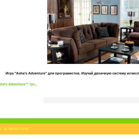
Игра "Asha’s Adventure" для програмистов. Изучай двоичную систему исчисл
’s Adventure"" тут...
А "IQ MARATHON"