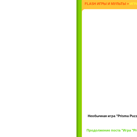
FLASH ИГРЫ И МУЛЬТЫ
>
ИГР
Необычная игра "Prisma Puz
Продолжение поста "Игра "Pris