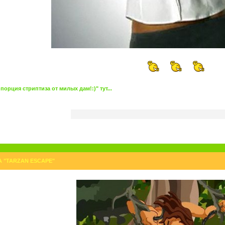
орция стриптиза от милых дам!:)" тут...
А "TARZAN ESCAPE"