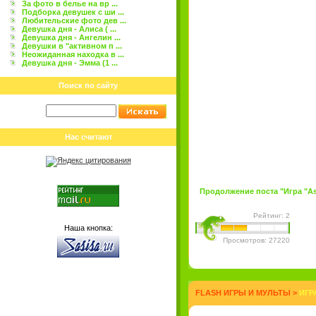
За фото в белье на вр ...
Подборка девушек с ши ...
Любительские фото дев ...
Девушка дня - Алиса ( ...
Девушка дня - Ангелин ...
Девушки в "активном п ...
Неожиданная находка в ...
Девушка дня - Эмма (1 ...
Поиск по сайту
Нас считают
Продолжение поста "Игра "Asha
Рейтинг: 2
Наша кнопка:
Просмотров: 27220
FLASH ИГРЫ И МУЛЬТЫ
>
ИГР