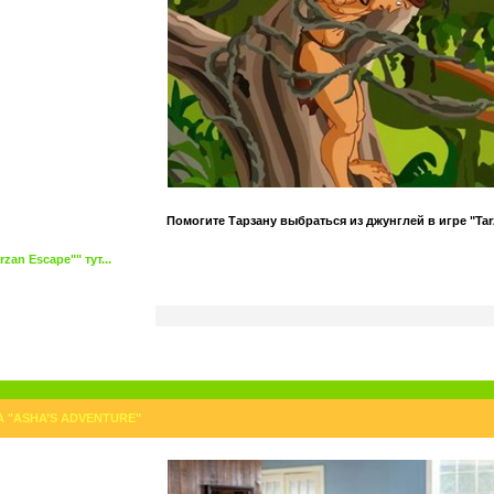
Помогите Тарзану выбраться из джунглей в игре "Tar
an Escape"" тут...
А "ASHA’S ADVENTURE"