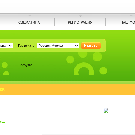
Где искать:
Загрузка...
ER
.
...