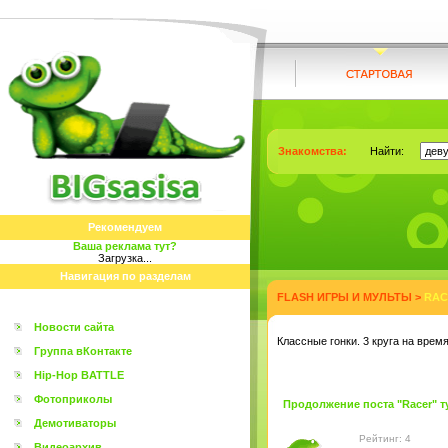
Знакомства:
Найти:
Рекомендуем
Ваша реклама тут?
Загрузка...
Навигация по разделам
FLASH ИГРЫ И МУЛЬТЫ
>
RAC
Новости сайта
Классные гонки. 3 круга на время
Группа вКонтакте
Hip-Hop BATTLE
Фотоприколы
Продолжение поста "Racer" тут
Демотиваторы
Рейтинг: 4
Видеоархив