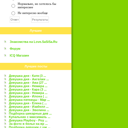
Нормально, но хотелось бы
интереснее
Не интересно вообще
Лучшие
Знакомства на Love.SaSiSa.Ru
Форум
ICQ Магазин
Лучшие посты
Девушка дня - Катя (3 ...
Девушка дня - Ангелин ...
Девушка дня - Ава (27 ...
Девушка дня - Немира ...
Девушка дня - Кара (3 ...
Девушка дня - Немира ...
Девушка дня - Илона ( ...
Девушка пятницы - Мар ...
Девушка дня - Елена ( ...
Девушка дня - Изабелл ...
Девушка дня - Эвелина ...
Подборка шикарных дев ...
Купальник с максималь ...
Девушка Playboy - Роу ...
За фото в белье на вр ...
Подборка девушек с ши ...