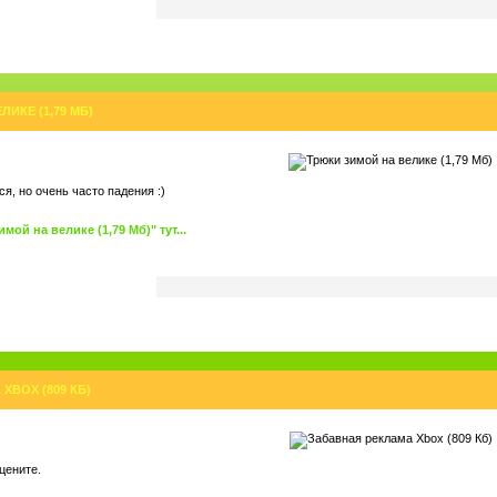
ИКЕ (1,79 МБ)
я, но очень часто падения :)
ой на велике (1,79 Мб)" тут...
XBOX (809 КБ)
ацените.