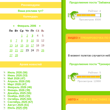
Продолжение поста "Забавная 
Рекомендуем:
Ваша реклама тут?
Рейтинг: 4
Календарь
Просмотров: 8506
«
Февраль 2006
»
Пн
Вт
Ср
Чт
Пт
Сб
Вс
1
2
3
4
5
ВИДЕО
>
ТРЕНИРОВОЧКА ПО 
6
7
8
9
10
11
12
13
14
15
16
17
18
19
20
21
22
23
24
25
26
27
28
В момент полетов случается небо
Продолжение поста "Трениров
Архив новостей
Июль 2026 (56)
Рейтинг: 5
Июнь 2026 (53)
Май 2026 (47)
Апрель 2026 (59)
Просмотров: 12866
Март 2026 (47)
Февраль 2026 (46)
Январь 2026 (39)
Декабрь 2025 (55)
Ноябрь 2025 (33)
Октябрь 2025 (64)
АВТО
>
ОТЧЕТ О ВЫСТАВКЕ S
Сентябрь 2025 (67)
Август 2025 (61)
Июль 2025 (69)