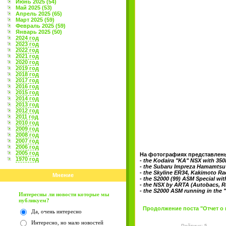
Июнь 2025 (54)
Май 2025 (53)
Апрель 2025 (65)
Март 2025 (59)
Февраль 2025 (59)
Январь 2025 (50)
2024 год
2023 год
2022 год
2021 год
2020 год
2019 год
2018 год
2017 год
2016 год
2015 год
2014 год
2013 год
2012 год
2011 год
2010 год
2009 год
2008 год
2007 год
2006 год
2005 год
На фотографиях представлен
1970 год
- the Kodaira "KA" NSX with 35
- the Subaru Impreza Hamamtsu
- the Skyline ER34, Kakimoto Ra
Мнение
- the S2000 (99) ASM Special wi
- the NSX by ARTA (Autobacs, R
- the S2000 ASM running in the 
Интересны ли новости которые мы
публикуем?
Продолжение поста "Отчет о в
Да, очень интересно
Интересно, но мало новостей
Рейтинг: 5