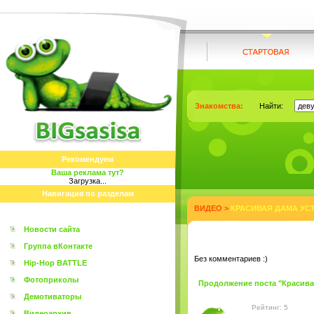
Знакомства:
Найти:
Рекомендуем
Ваша реклама тут?
Загрузка...
Навигация по разделам
ВИДЕО
>
КРАСИВАЯ ДАМА УСТ
Новости сайта
Группа вКонтакте
Без комментариев :)
Hip-Hop BATTLE
Фотоприколы
Продолжение поста "Красивая 
Демотиваторы
Рейтинг: 5
Видеоархив