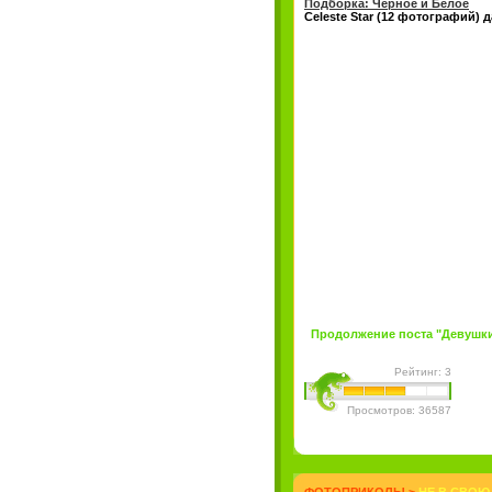
Подборка: Черное и Белое
Celeste Star (12 фотографий) д
Продолжение поста "Девушки д
Рейтинг: 3
Просмотров: 36587