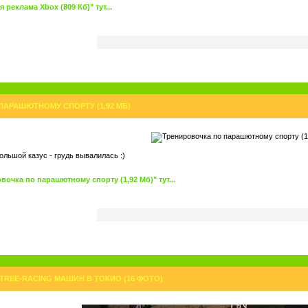
реклама Xbox (809 Кб)" тут...
ПАРАШЮТНОМУ СПОРТУ (1,92 МБ)
льшой казус - грудь вывалилась :)
очка по парашютному спорту (1,92 Мб)" тут...
TREE-RACING МАШИН В ТОКИО (16 ФОТО)