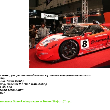
ы такие, уже давно полюбившиеся уличным гонщикам машины как:
0bhp
 S.A.H with 450bhp
cing, made for the "D1", with 550bhp
th 305 bhp
acing Team Aguri)
"D1".
ыставке Stree-Racing машин в Токио (16 фото)" тут...