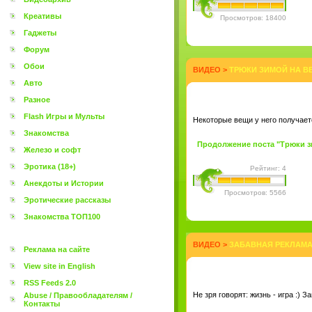
Креативы
Просмотров: 18400
Гаджеты
Форум
Обои
ВИДЕО
>
ТРЮКИ ЗИМОЙ НА ВЕЛ
Авто
Разное
Flash Игры и Мульты
Некоторые вещи у него получаетс
Знакомства
Продолжение поста "Трюки зим
Железо и софт
Эротика (18+)
Рейтинг: 4
Анекдоты и Истории
Просмотров: 5566
Эротические рассказы
Знакомства ТОП100
ВИДЕО
>
ЗАБАВНАЯ РЕКЛАМА 
Реклама на сайте
View site in English
RSS Feeds 2.0
Не зря говорят: жизнь - игра :) З
Abuse / Правообладателям /
Контакты