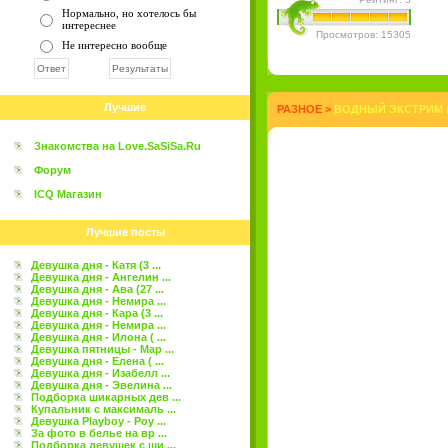
Нормально, но хотелось бы
интереснее
Просмотров: 15305
Не интересно вообще
Лучшие
РАЗНОЕ
>
ВОДНЫЙ ЭКСТРИМ (
Знакомства на Love.SaSiSa.Ru
Форум
ICQ Магазин
Лучшие посты
Девушка дня - Катя (3 ...
Девушка дня - Ангелин ...
Девушка дня - Ава (27 ...
Девушка дня - Немира ...
Девушка дня - Кара (3 ...
Девушка дня - Немира ...
Девушка дня - Илона ( ...
Девушка пятницы - Мар ...
Девушка дня - Елена ( ...
Девушка дня - Изабелл ...
Девушка дня - Эвелина ...
Подборка шикарных дев ...
Купальник с максималь ...
Девушка Playboy - Роу ...
За фото в белье на вр ...
Подборка девушек с ши ...