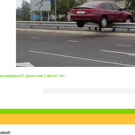
к умудрился? (далее еще 1 фото)" тут...
рафий)