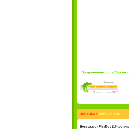
Продолжение поста "Как он та
Рейтинг: 5
Просмотров: 6660
ЭРОТИКА
>
ДЕВУШКИ ДНЯ
Девушка от PlayBoy (16 фотог