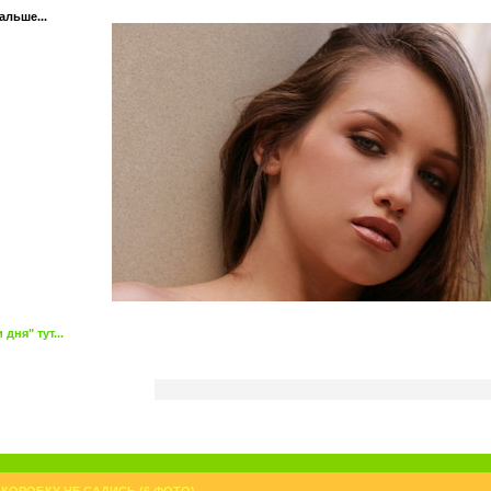
альше...
ня" тут...