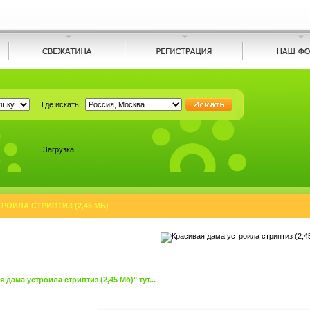
Где искать:
Загрузка...
РОИЛА СТРИПТИЗ (2,45 МБ)
дама устроила стриптиз (2,45 Мб)" тут...