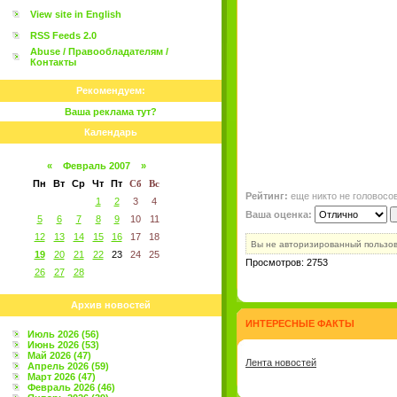
View site in English
RSS Feeds 2.0
Abuse / Правообладателям /
Контакты
Рекомендуем:
Ваша реклама тут?
Календарь
«
Февраль 2007
»
Пн
Вт
Ср
Чт
Пт
Сб
Вс
Рейтинг:
еще никто не головосо
1
2
3
4
Ваша оценка:
5
6
7
8
9
10
11
12
13
14
15
16
17
18
Вы не авторизированный пользо
19
20
21
22
23
24
25
Просмотров: 2753
26
27
28
Архив новостей
ИНТЕРЕСНЫЕ ФАКТЫ
Июль 2026 (56)
Июнь 2026 (53)
Май 2026 (47)
Лента новостей
Апрель 2026 (59)
Март 2026 (47)
Февраль 2026 (46)