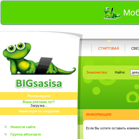
Моб
Знакомства:
Найти:
Рекомендуем
Ваша реклама тут?
Загрузка...
Навигация по разделам
ИНФОРМАЦИЯ
Новости сайта
Eсли Вы хотите оставить коммент
Группа вКонтакте