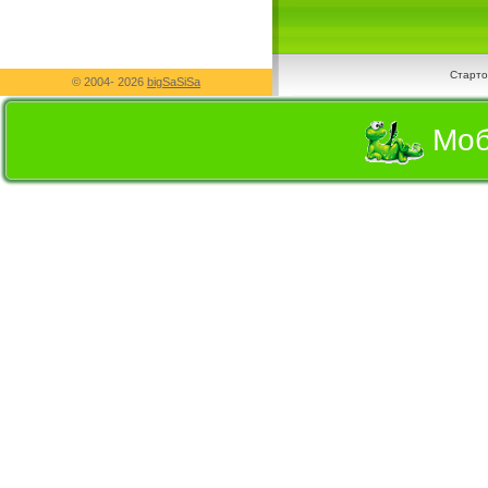
Старто
© 2004-
2026
bigSaSiSa
Моб