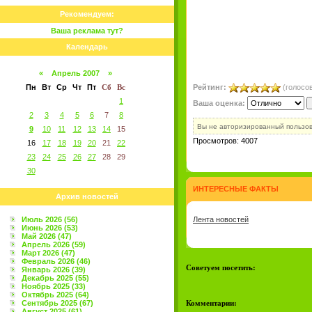
Рекомендуем:
Ваша реклама тут?
Календарь
«
Апрель 2007
»
Пн
Вт
Ср
Чт
Пт
Сб
Вс
Рейтинг:
(голосов
1
Ваша оценка:
2
3
4
5
6
7
8
Вы не авторизированный пользо
9
10
11
12
13
14
15
Просмотров: 4007
16
17
18
19
20
21
22
23
24
25
26
27
28
29
30
ИНТЕРЕСНЫЕ ФАКТЫ
Архив новостей
Июль 2026 (56)
Лента новостей
Июнь 2026 (53)
Май 2026 (47)
Апрель 2026 (59)
Март 2026 (47)
Февраль 2026 (46)
Советуем посетить:
Январь 2026 (39)
Декабрь 2025 (55)
Ноябрь 2025 (33)
Октябрь 2025 (64)
Сентябрь 2025 (67)
Комментарии:
Август 2025 (61)