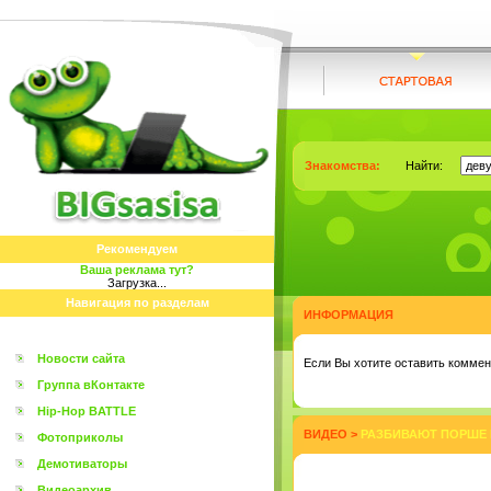
Знакомства:
Найти:
Рекомендуем
Ваша реклама тут?
Загрузка...
Навигация по разделам
ИНФОРМАЦИЯ
Новости сайта
Eсли Вы хотите оставить коммент
Группа вКонтакте
Hip-Hop BATTLE
ВИДЕО
>
РАЗБИВАЮТ ПОРШЕ К
Фотоприколы
Демотиваторы
Видеоархив