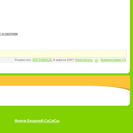
v и смотрим
ARCHANG3L
Напечатать
Комментарии (1)
Разместил:
9 апреля 2007
Форум Бешеной СаСиСы