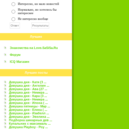
Интересно, но мало новостей
Нормально, но хотелось бы
интереснее
Не интересно вообще
Лучшие
Знакомства на Love.SaSiSa.Ru
Форум
ICQ Магазин
Лучшие посты
Девушка дня - Катя (3 ...
Девушка дня - Ангелин ...
Девушка дня - Ава (27 ...
Девушка дня - Немира ...
Девушка дня - Кара (3 ...
Девушка дня - Немира ...
Девушка дня - Илона ( ...
Девушка пятницы - Мар ...
Девушка дня - Елена ( ...
Девушка дня - Изабелл ...
Девушка дня - Эвелина ...
Подборка шикарных дев ...
Купальник с максималь ...
Девушка Playboy - Роу ...