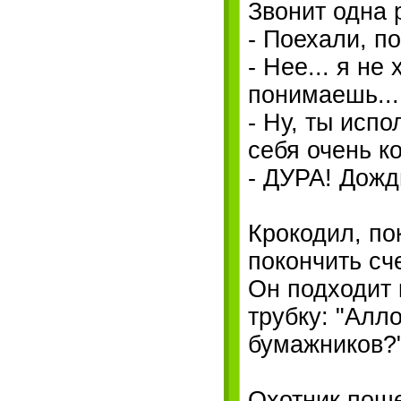
Звонит одна 
- Поехали, п
- Нее... я не
понимаешь...
- Ну, ты испо
себя очень к
- ДУРА! Дожд
Крокодил, по
покончить сч
Он подходит 
трубку: "Алл
бумажников?
Охотник поше