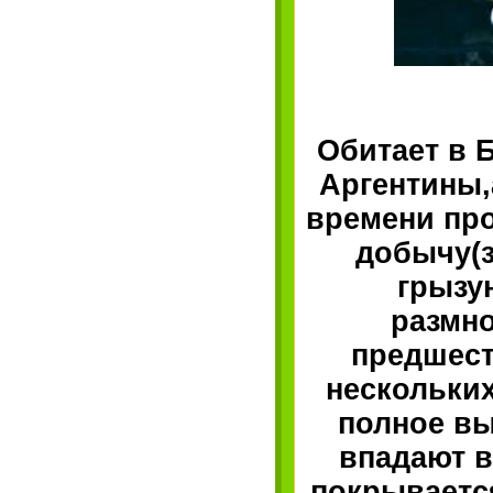
Обитает в 
Аргентины,
времени пр
добычу(з
грызу
размно
предшест
нескольких
полное вы
впадают в
покрываетс