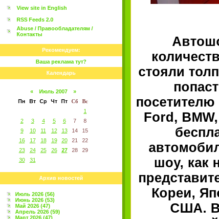
View site in English
RSS Feeds 2.0
Abuse / Правообладателям /
Контакты
Автошо
Рекомендуем:
количеств
Ваша реклама тут?
стояли толп
Календарь
попаст
«
Июль 2007
»
посетителю 
Пн
Вт
Ср
Чт
Пт
Сб
Вс
1
Ford, BMW,
2
3
4
5
6
7
8
беспл
9
10
11
12
13
14
15
16
17
18
19
20
21
22
автомобил
23
24
25
26
27
28
29
шоу, как 
30
31
представит
Архив новостей
Кореи, Яп
Июль 2026 (56)
Июнь 2026 (53)
США. В
Май 2026 (47)
Апрель 2026 (59)
Март 2026 (47)