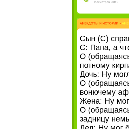
Просмотров: 3069
АНЕКДОТЫ И ИСТОРИИ
>
АНЕ
Сын (С) спра
С: Папа, а ч
О (обращаясь
потному кирг
Дочь: Ну мог
О (обращаясь
вонючему афг
Жена: Ну мог
О (обращаясь
задницу немы
Дед: Ну мог 