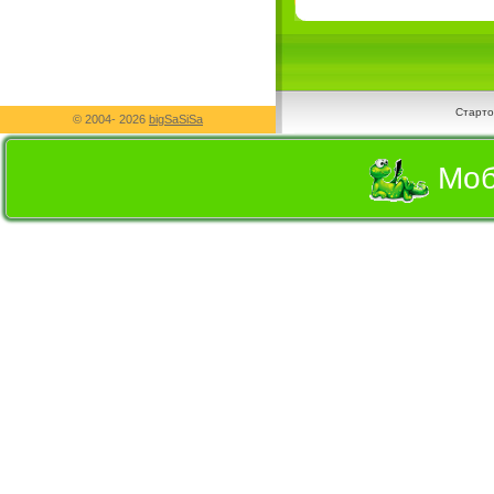
Старто
© 2004-
2026
bigSaSiSa
Моб