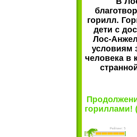
В Ло
благотвор
горилл. Го
дети с до
Лос-Анжел
условиям 
человека в 
странно
Продолжени
гориллами! (
Рейтинг: 5