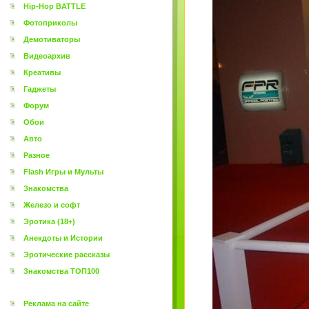
Hip-Hop BATTLE
Фотоприколы
Демотиваторы
Видеоархив
Креативы
Гаджеты
Форум
Обои
Авто
Разное
Flash Игры и Мульты
Знакомства
Железо и софт
Эротика (18+)
Анекдоты и Истории
Эротические рассказы
Знакомства ТОП100
Реклама на сайте