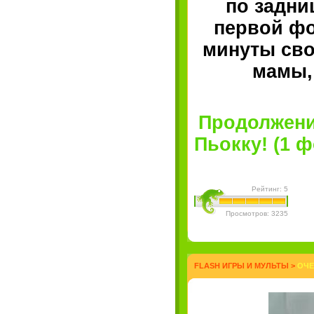
по задни
первой фо
минуты сво
мамы,
Продолжени
Пьокку! (1 фо
Рейтинг: 5
Просмотров: 3235
FLASH ИГРЫ И МУЛЬТЫ
>
ОЧЕ