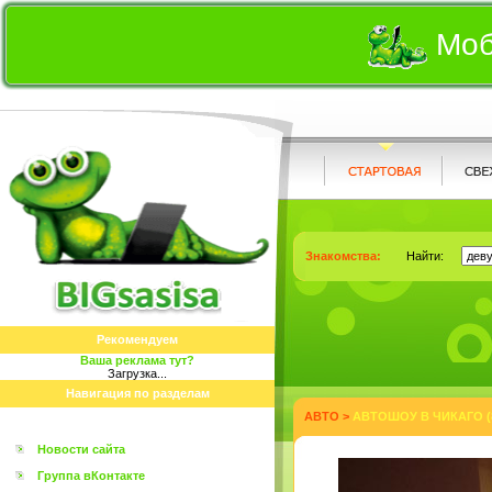
Моб
Знакомства:
Найти:
Рекомендуем
Ваша реклама тут?
Загрузка...
Навигация по разделам
АВТО
>
АВТОШОУ В ЧИКАГО (
Новости сайта
Группа вКонтакте