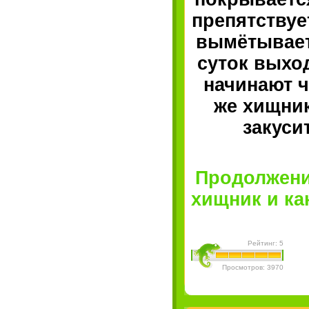
препятствуе
вымётывает 
суток выход
начинают ч
же хищник
закуси
Продолжени
хищник и кан
Рейтинг: 5
Просмотров: 3970