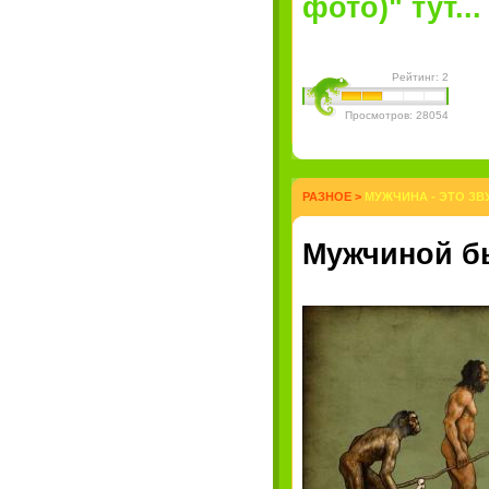
фото)" тут...
Рейтинг: 2
Просмотров: 28054
РАЗНОЕ
>
МУЖЧИНА - ЭТО ЗВ
Мужчиной б