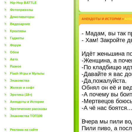
Hip-Hop BATTLE
Фотоприколы
Демотиваторы
АНЕКДОТЫ И ИСТОРИИ
>
АНЕ
Видеоархив
Креативы
- Мадам, вы так п
Гаджеты
- Хам! Закройте д
Форум
Обои
Идёт женьшина по
-Женщина, а поче
Авто
-По кладбищю идт
Разное
-Давайте я вас до
Flash Игры и Мульты
-Да,пожалуйста.
Знакомства
Обнял он её и вед
Железо и софт
-А почему вы бои
Эротика (18+)
-Мертвецов боюсь
Анекдоты и Истории
-А чё нас боятся..
Эротические рассказы
Знакомства ТОП100
Вчера мы пили вод
Пили пиво, а посл
Реклама на сайте