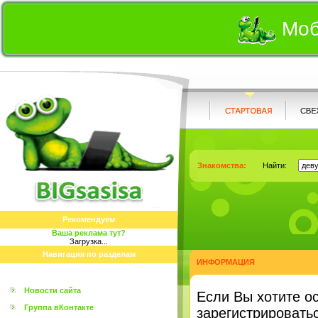
Моб
Знакомства:
Найти:
Рекомендуем
Ваша реклама тут?
Загрузка...
Навигация по разделам
ИНФОРМАЦИЯ
Новости сайта
Eсли Вы хотите о
Группа вКонтакте
зарегистрироватьс