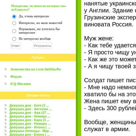
нанятые украинск
Интересны ли новости которые мы
у Англии. Здание
публикуем?
Грузинские экспер
Да, очень интересно
Интересно, но мало новостей
виновата Россия.
Нормально, но хотелось бы
интереснее
Муж жене:
Не интересно вообще
- Как тебе удаетс
- Я просто чищу у
Лучшие
- Как же это може
- А я чищу твоей 
Знакомства на Love.SaSiSa.Ru
Форум
Солдат пишет пис
ICQ Магазин
- Мне надо немног
хватило бы на это
Лучшие посты
Жена пишет ему в
Девушка дня - Катя (3 ...
- Здесь 300 рубле
Девушка дня - Ангелин ...
Девушка дня - Ава (27 ...
Девушка дня - Немира ...
Девушка дня - Кара (3 ...
Вообще, женщины 
Девушка дня - Немира ...
Девушка дня - Илона ( ...
служат в армии.
Девушка пятницы - Мар ...
Девушка дня - Елена ( ...