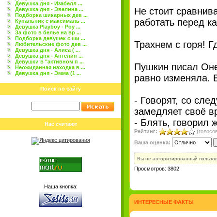
Девушка дня - Изабелл ...
Не стоит сравнива
Девушка дня - Эвелина ...
Подборка шикарных дев ...
работать перед к
Купальник с максималь ...
Девушка Playboy - Роу ...
За фото в белье на вр ...
Подборка девушек с ши ...
Трахнем с горя! Г
Любительские фото дев ...
Девушка дня - Алиса ( ...
Девушка дня - Ангелин ...
Девушки в "активном п ...
Пушкин писал Оне
Неожиданная находка в ...
Девушка дня - Эмма (1 ...
равно изменяла. В
Поиск по сайту
- Говорят, со сле
замедляет своё в
- Блять, говорил 
Нас считают
Рейтинг:
(голосов
Ваша оценка:
Вы не авторизированный пользо
Просмотров: 3802
Наша кнопка:
ИНТЕРЕСНЫЕ ФАКТЫ