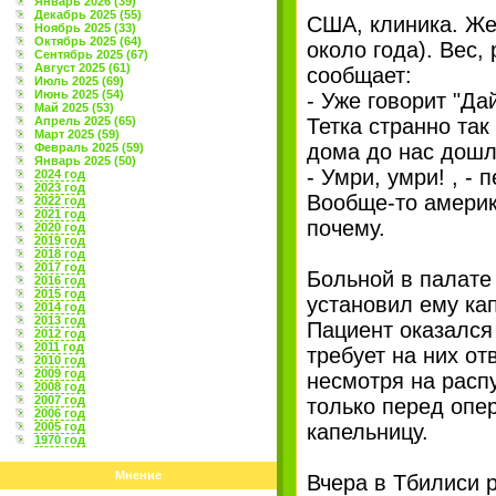
Январь 2026 (39)
Декабрь 2025 (55)
США, клиника. Же
Ноябрь 2025 (33)
Октябрь 2025 (64)
около года). Вес,
Сентябрь 2025 (67)
Август 2025 (61)
сообщает:
Июль 2025 (69)
Июнь 2025 (54)
- Уже говорит "Дай
Май 2025 (53)
Апрель 2025 (65)
Тетка странно так
Март 2025 (59)
дома до нас дошло 
Февраль 2025 (59)
Январь 2025 (50)
- Умри, умри! , - 
2024 год
2023 год
Вообще-то америк
2022 год
2021 год
почему.
2020 год
2019 год
2018 год
2017 год
Больной в палате
2016 год
2015 год
установил ему ка
2014 год
2013 год
Пациент оказался 
2012 год
2011 год
требует на них от
2010 год
2009 год
несмотря на расп
2008 год
2007 год
только перед опер
2006 год
2005 год
капельницу.
1970 год
Мнение
Вчера в Тбилиси 