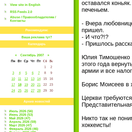
оставался коньяк.
View site in English
печеньем.
RSS Feeds 2.0
Abuse / Правообладателям /
Контакты
- Вчера любовнице
пришел.
Рекомендуем:
- И что?!?
Ваша реклама тут?
- Пришлось расск
Календарь
«
Сентябрь 2007
»
Юлия Тимошенко п
Пн
Вт
Ср
Чт
Пт
Сб
Вс
этого года верну
1
2
армии и все налог
3
4
5
6
7
8
9
10
11
12
13
14
15
16
Борис Моисеев в ж
17
18
19
20
21
22
23
24
25
26
27
28
29
30
Церкви требуются
Архив новостей
Представительная
Июль 2026 (56)
Июнь 2026 (53)
Никто так не пони
Май 2026 (47)
Апрель 2026 (59)
хоккеисты!
Март 2026 (47)
Февраль 2026 (46)