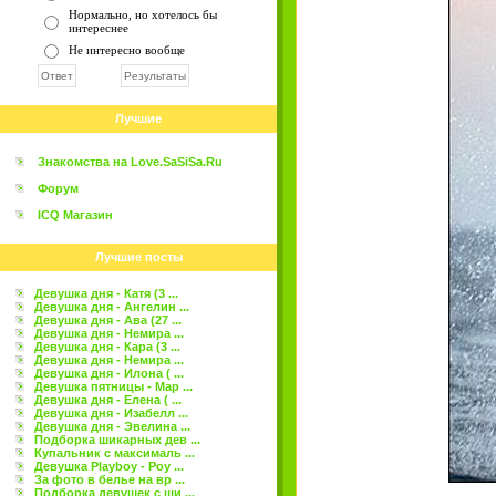
Нормально, но хотелось бы
интереснее
Не интересно вообще
Лучшие
Знакомства на Love.SaSiSa.Ru
Форум
ICQ Магазин
Лучшие посты
Девушка дня - Катя (3 ...
Девушка дня - Ангелин ...
Девушка дня - Ава (27 ...
Девушка дня - Немира ...
Девушка дня - Кара (3 ...
Девушка дня - Немира ...
Девушка дня - Илона ( ...
Девушка пятницы - Мар ...
Девушка дня - Елена ( ...
Девушка дня - Изабелл ...
Девушка дня - Эвелина ...
Подборка шикарных дев ...
Купальник с максималь ...
Девушка Playboy - Роу ...
За фото в белье на вр ...
Подборка девушек с ши ...