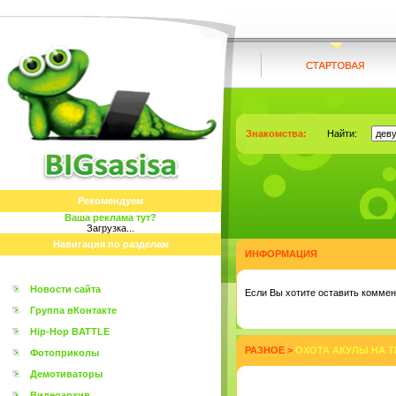
Знакомства:
Найти:
Рекомендуем
Ваша реклама тут?
Загрузка...
Навигация по разделам
ИНФОРМАЦИЯ
Новости сайта
Eсли Вы хотите оставить коммент
Группа вКонтакте
Hip-Hop BATTLE
РАЗНОЕ
>
ОХОТА АКУЛЫ НА Т
Фотоприколы
Демотиваторы
Видеоархив