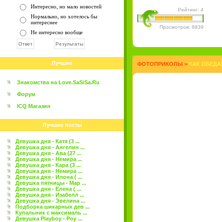
Интересно, но мало новостей
Рейтинг: 4
Нормально, но хотелось бы
интереснее
Просмотров: 8839
Не интересно вообще
Лучшие
ФОТОПРИКОЛЫ
>
КАК ОБЕДАЮ
Знакомства на Love.SaSiSa.Ru
Форум
ICQ Магазин
Лучшие посты
Девушка дня - Катя (3 ...
Девушка дня - Ангелин ...
Девушка дня - Ава (27 ...
Девушка дня - Немира ...
Девушка дня - Кара (3 ...
Девушка дня - Немира ...
Девушка дня - Илона ( ...
Девушка пятницы - Мар ...
Девушка дня - Елена ( ...
Девушка дня - Изабелл ...
Девушка дня - Эвелина ...
Подборка шикарных дев ...
Купальник с максималь ...
Девушка Playboy - Роу ...