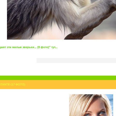
ют эти милые зверьки... (8 фото)" тут...
TANTE (17 ФОТО)