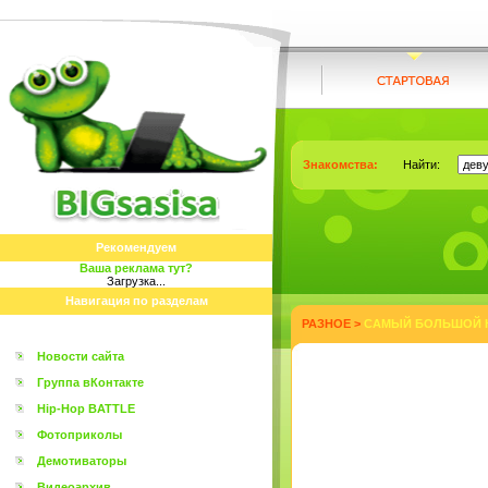
Знакомства:
Найти:
Рекомендуем
Ваша реклама тут?
Загрузка...
Навигация по разделам
РАЗНОЕ
>
САМЫЙ БОЛЬШОЙ К
Новости сайта
Группа вКонтакте
Hip-Hop BATTLE
Фотоприколы
Демотиваторы
Видеоархив