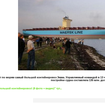
т по морям самый большой контейнеровоз Эмма. Управляемый командой в 13 чел
постройки судна составляла 135 млн. до
льшой контейнеровоз! (8 фото + видео)" тут...