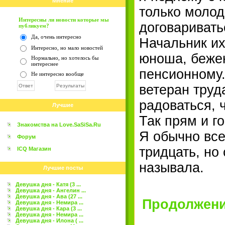
Мнение
только молод
Интересны ли новости которые мы
договаривать
публикуем?
Да, очень интересно
Начальник их
Интересно, но мало новостей
юноша, бежен
Нормально, но хотелось бы
интереснее
пенсионному.
Не интересно вообще
ветеран труда
радоваться, 
Лучшие
Так прям и г
Знакомства на Love.SaSiSa.Ru
Я обычно все
Форум
тридцать, но
ICQ Магазин
называла.
Лучшие посты
Девушка дня - Катя (3 ...
Девушка дня - Ангелин ...
Девушка дня - Ава (27 ...
Продолжение
Девушка дня - Немира ...
Девушка дня - Кара (3 ...
Девушка дня - Немира ...
Девушка дня - Илона ( ...