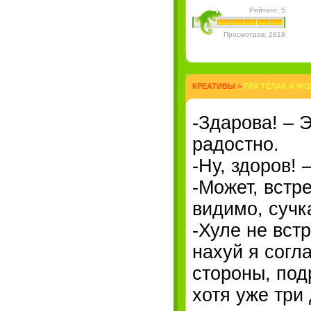
Рейтинг: 5
Просмотров: 2918
КРЕАТИВЫ
>
ПРА ТЁЛАК И ФУ
-Здарова! – 
радостно.
-Ну, здоров!
-Может, встр
видимо, сучк
-Хуле не вст
нахуй я согл
стороны, под
хотя уже три