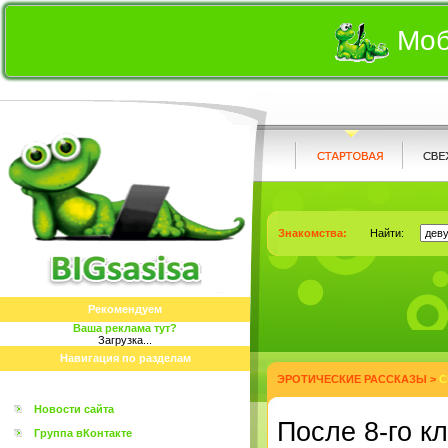
Моб
Знакомства:
Найти:
Рекомендуем
Ваша реклама тут?
Загрузка...
Навигация по разделам
ЭРОТИЧЕСКИЕ РАССКАЗЫ
>
С
Новости сайта
После 8-го к
Группа вКонтакте