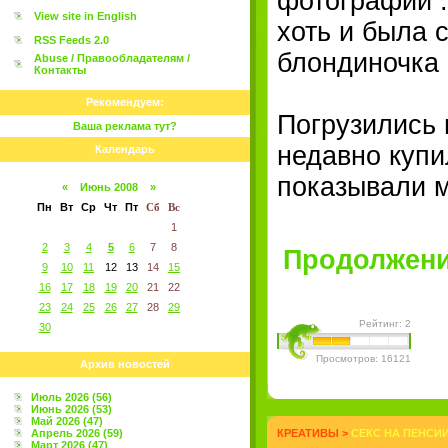
фотографии .
View site in English
хоть и была 
RSS Feeds 2.0
блондиночка 
Abuse / Правообладателям /
Контакты
Рекомендуем:
Погрузились 
Ваша реклама тут?
недавно купи
Календарь
показывали 
«
Июнь 2008
»
Пн
Вт
Ср
Чт
Пт
Сб
Вс
1
2
3
4
5
6
7
8
Продолжение
9
10
11
12
13
14
15
16
17
18
19
20
21
22
23
24
25
26
27
28
29
Рейтинг: 2
30
Просмотров: 16121
Архив новостей
Июль 2026 (56)
Июнь 2026 (53)
Май 2026 (47)
Апрель 2026 (59)
КРЕАТИВЫ
>
СЕКС НА ПЕНСИ
Март 2026 (47)