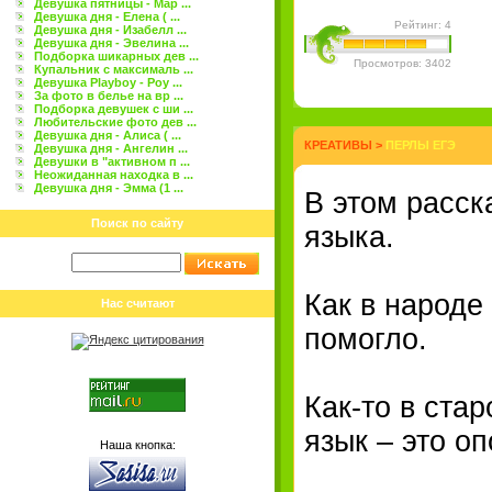
Девушка пятницы - Мар ...
Девушка дня - Елена ( ...
Рейтинг: 4
Девушка дня - Изабелл ...
Девушка дня - Эвелина ...
Подборка шикарных дев ...
Просмотров: 3402
Купальник с максималь ...
Девушка Playboy - Роу ...
За фото в белье на вр ...
Подборка девушек с ши ...
Любительские фото дев ...
Девушка дня - Алиса ( ...
КРЕАТИВЫ
>
ПЕРЛЫ ЕГЭ
Девушка дня - Ангелин ...
Девушки в "активном п ...
Неожиданная находка в ...
Девушка дня - Эмма (1 ...
В этом расск
Поиск по сайту
языка.
Как в народе
Нас считают
помогло.
Как-то в ста
язык – это о
Наша кнопка: