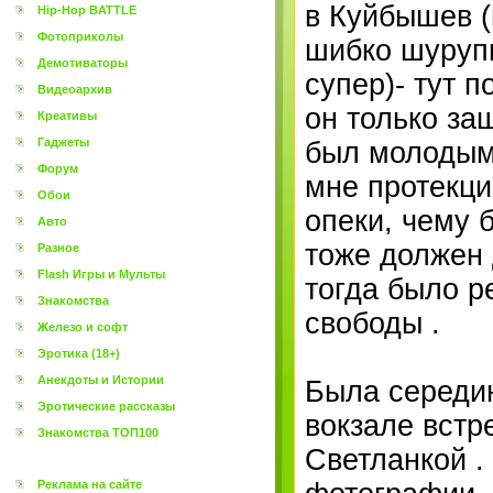
в Куйбышев (
Hip-Hop BATTLE
Фотоприколы
шибко шурупи
Демотиваторы
супер)- тут 
Видеоархив
он только за
Креативы
Гаджеты
был молодым 
Форум
мне протекци
Обои
опеки, чему 
Авто
тоже должен 
Разное
Flash Игры и Мульты
тогда было р
Знакомства
свободы .
Железо и софт
Эротика (18+)
Анекдоты и Истории
Была середин
Эротические рассказы
вокзале встр
Знакомства ТОП100
Светланкой .
Реклама на сайте