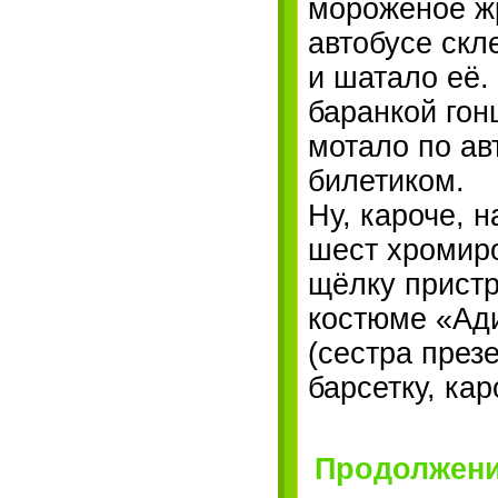
мороженое жр
автобусе скл
и шатало её.
баранкой гон
мотало по авт
билетиком.
Ну, кароче, 
шест хромиро
щёлку пристр
костюме «Ади
(сестра презе
барсетку, ка
Продолжение