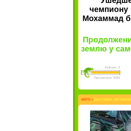
Ушедше
чемпиону
Мохаммад б
Продолжени
землю у само
Рейтинг: 5
Просмотров: 5092
АВТО
>
ВЫСТАВКА АВТОМОБИ