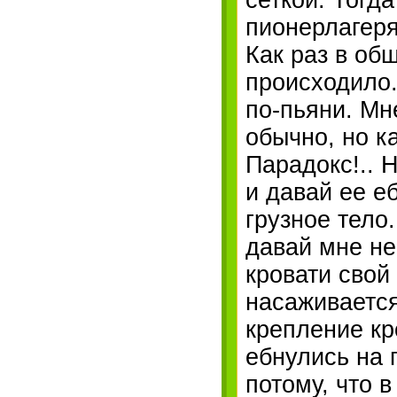
сеткой. Тогда
пионерлагеря
Как раз в об
происходило.
по-пьяни. Мн
обычно, но к
Парадокс!.. Н
и давай ее е
грузное тело
давай мне не
кровати свой
насаживается
крепление кр
ебнулись на п
потому, что 