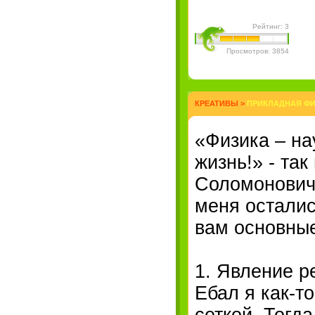
Рейтинг: 3
Просмотров: 3854
КРЕАТИВЫ
>
ПРИКЛАДНАЯ Ф
«Физика – на
жизнь!» - та
Соломонович.
меня осталис
вам основны
1. Явление р
Ебал я как-т