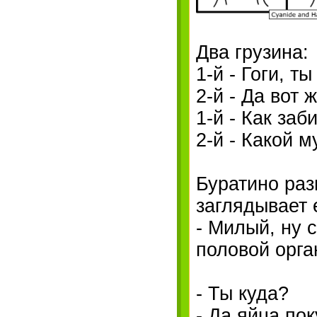
Два грузина:
1-й - Гоги, т
2-й - Да вот 
1-й - Как за
2-й - Какой 
Буратино раз
заглядывает 
- Милый, ну 
половой орган
- Ты куда?
- Да яйца пок