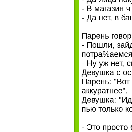
- В магазин ч
- Да нет, в ба
Парень говор
- Пошли, зай
потра%аемся.
- Ну уж нет, 
Девушка с ос
Парень: "Вот
аккуратнее".
Девушка: "Ид
пью только к
- Это пpосто