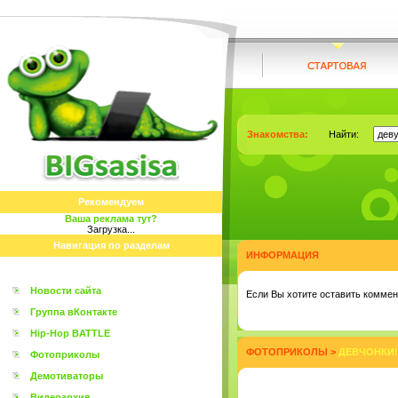
Знакомства:
Найти:
Рекомендуем
Ваша реклама тут?
Загрузка...
Навигация по разделам
ИНФОРМАЦИЯ
Новости сайта
Eсли Вы хотите оставить коммент
Группа вКонтакте
Hip-Hop BATTLE
ФОТОПРИКОЛЫ
>
ДЕВЧОНКИ! 
Фотоприколы
Демотиваторы
Видеоархив