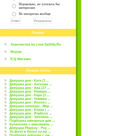
Нормально, но хотелось бы
интереснее
Не интересно вообще
Лучшие
Знакомства на Love.SaSiSa.Ru
Форум
ICQ Магазин
Лучшие посты
Девушка дня - Катя (3 ...
Девушка дня - Ангелин ...
Девушка дня - Ава (27 ...
Девушка дня - Немира ...
Девушка дня - Кара (3 ...
Девушка дня - Немира ...
Девушка дня - Илона ( ...
Девушка пятницы - Мар ...
Девушка дня - Елена ( ...
Девушка дня - Изабелл ...
Девушка дня - Эвелина ...
Подборка шикарных дев ...
Купальник с максималь ...
Девушка Playboy - Роу ...
За фото в белье на вр ...
Подборка девушек с ши ...