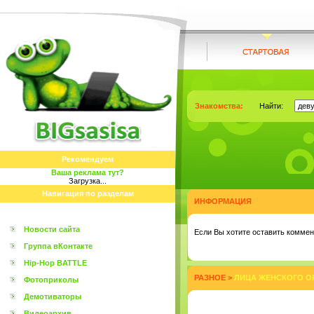
Знакомства:
Найти:
Рекомендуем
Ваша реклама тут?
Загрузка...
Навигация по разделам
ИНФОРМАЦИЯ
Новости сайта
Eсли Вы хотите оставить коммент
Группа вКонтакте
Hip-Hop BATTLE
РАЗНОЕ
>
ЛИЦА ЖЕНСКОГО ОР
Фотоприколы
Демотиваторы
Видеоархив