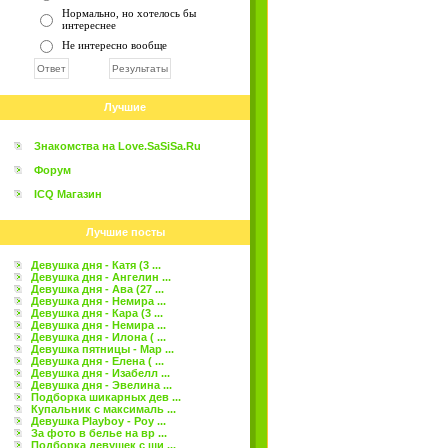
Нормально, но хотелось бы
интереснее
Не интересно вообще
Лучшие
Знакомства на Love.SaSiSa.Ru
Форум
ICQ Магазин
Лучшие посты
Девушка дня - Катя (3 ...
Девушка дня - Ангелин ...
Девушка дня - Ава (27 ...
Девушка дня - Немира ...
Девушка дня - Кара (3 ...
Девушка дня - Немира ...
Девушка дня - Илона ( ...
Девушка пятницы - Мар ...
Девушка дня - Елена ( ...
Девушка дня - Изабелл ...
Девушка дня - Эвелина ...
Подборка шикарных дев ...
Купальник с максималь ...
Девушка Playboy - Роу ...
За фото в белье на вр ...
Подборка девушек с ши ...