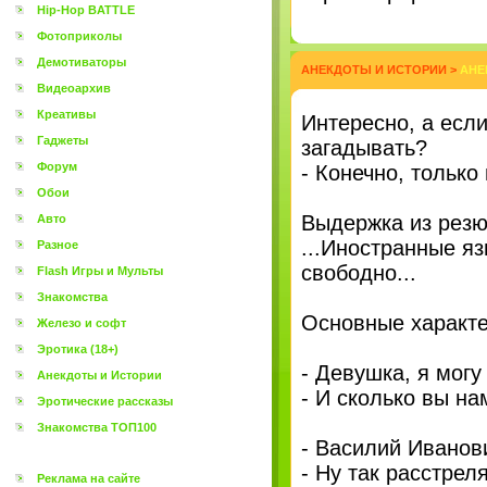
Hip-Hop BATTLE
Фотоприколы
Демотиваторы
АНЕКДОТЫ И ИСТОРИИ
>
АНЕ
Видеоархив
Креативы
Интеpесно, а есл
Гаджеты
загадывать?
Форум
- Конечно, тольк
Обои
Выдержка из резю
Авто
...Иностранные яз
Разное
свободно...
Flash Игры и Мульты
Знакомства
Основные характе
Железо и софт
Эротика (18+)
- Девушка, я могу
Анекдоты и Истории
- И сколько вы н
Эротические рассказы
Знакомства ТОП100
- Василий Иванов
- Ну так расстрел
Реклама на сайте