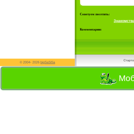
Советуем посетить:
Знакомств
Комментарии:
Старто
© 2004-
2026
bigSaSiSa
Моб