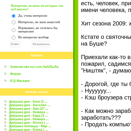
есть, человек, п
Интересны ли новости которые мы
имени человека, п
публикуем?
Да, очень интересно
Интересно, но мало новостей
Хит сезона 2009: 
Нормально, но хотелось бы
интереснее
Кстате о святочны
Не интересно вообще
на Буше?
Лучшие
Приехали как-то в
пожарил, садимся 
Знакомства на Love.SaSiSa.Ru
"Ништяк", - думаю.
Форум
ICQ Магазин
- Дорогой, где ты
- Нуууууу...
Лучшие посты
- Кэш броузера ст
Девушка дня - Катя (3 ...
Девушка дня - Ангелин ...
Девушка дня - Ава (27 ...
- Как можно зара
Девушка дня - Немира ...
Девушка дня - Кара (3 ...
заработать???
Девушка дня - Немира ...
Девушка дня - Илона ( ...
- Продать компью
Девушка пятницы - Мар ...
Девушка дня - Елена ( ...