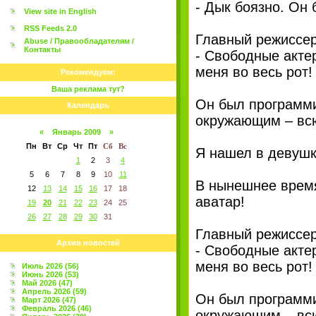
- Дык боязно. Он 
View site in English
RSS Feeds 2.0
Главный режиссер
Abuse / Правообладателям /
Контакты
- Свободные актер
меня во весь рот!
Рекомендуем:
Ваша реклама тут?
Он был программи
Календарь
окружающим – всю
«
Январь 2009
»
Пн
Вт
Ср
Чт
Пт
Сб
Вс
Я нашел в девушке
1
2
3
4
5
6
7
8
9
10
11
В нынешнее время
12
13
14
15
16
17
18
аватар!
19
20
21
22
23
24
25
26
27
28
29
30
31
Главный режиссер
Архив новостей
- Свободные актер
меня во весь рот!
Июль 2026 (56)
Июнь 2026 (53)
Май 2026 (47)
Апрель 2026 (59)
Он был программи
Март 2026 (47)
Февраль 2026 (46)
окружающим – всю