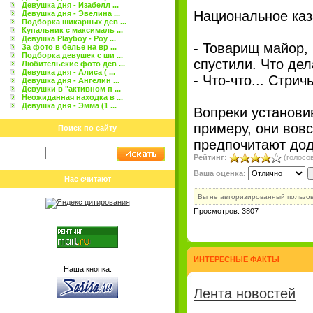
Девушка дня - Изабелл ...
Национальное каза
Девушка дня - Эвелина ...
Подборка шикарных дев ...
Купальник с максималь ...
Девушка Playboy - Роу ...
- Товарищ майор, 
За фото в белье на вр ...
Подборка девушек с ши ...
спустили. Что де
Любительские фото дев ...
Девушка дня - Алиса ( ...
- Что-что... Стрич
Девушка дня - Ангелин ...
Девушки в "активном п ...
Неожиданная находка в ...
Девушка дня - Эмма (1 ...
Вопреки установи
примеру, они вов
Поиск по сайту
предпочитают дод
Рейтинг:
(голосов
Ваша оценка:
Нас считают
Вы не авторизированный пользо
Просмотров: 3807
ИНТЕРЕСНЫЕ ФАКТЫ
Наша кнопка:
Лента новостей