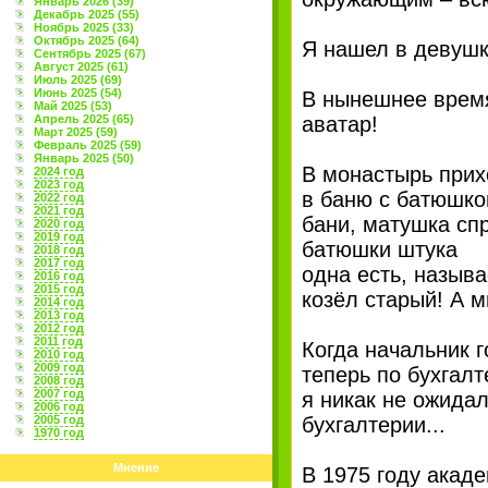
Январь 2026 (39)
Декабрь 2025 (55)
Ноябрь 2025 (33)
Октябрь 2025 (64)
Я нашел в девушке
Сентябрь 2025 (67)
Август 2025 (61)
Июль 2025 (69)
Июнь 2025 (54)
В нынешнее время
Май 2025 (53)
Апрель 2025 (65)
аватар!
Март 2025 (59)
Февраль 2025 (59)
Январь 2025 (50)
В монастырь прих
2024 год
2023 год
в баню с батюшко
2022 год
2021 год
бани, матушка сп
2020 год
2019 год
батюшки штука
2018 год
2017 год
одна есть, называ
2016 год
2015 год
козёл старый! А м
2014 год
2013 год
2012 год
2011 год
Когда начальник г
2010 год
2009 год
теперь по бухгалт
2008 год
2007 год
я никак не ожидал
2006 год
2005 год
бухгалтерии...
1970 год
Мнение
В 1975 году акад