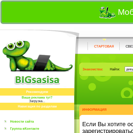
Моб
Знакомства:
Найти:
Рекомендуем
Ваша реклама тут?
Загрузка...
Навигация по разделам
ИНФОРМАЦИЯ
Новости сайта
Eсли Вы хотите о
Группа вКонтакте
зарегистрироватьс