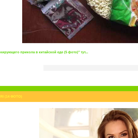
ирующего прикола в китайской еде (5 фото)" тут...
I (14 ФОТО)