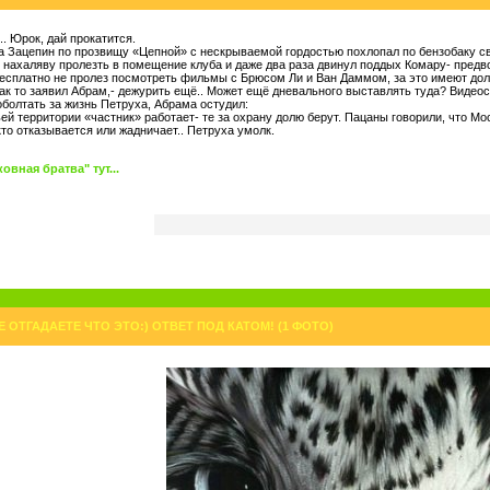
.. Юрок, дай прокатится.
а Зацепин по прозвищу «Цепной» с нескрываемой гордостью похлопал по бензобаку св
нахаляву пролезть в помещение клуба и даже два раза двинул поддых Комару- предв
бесплатно не пролез посмотреть фильмы с Брюсом Ли и Ван Даммом, за это имеют долю
 как то заявил Абрам,- дежурить ещё.. Может ещё дневального выставлять туда? Видеос
болтать за жизнь Петруха, Абрама остудил:
чьей территории «частник» работает- те за охрану долю берут. Пацаны говорили, что 
кто отказывается или жадничает.. Петруха умолк.
вная братва" тут...
 ОТГАДАЕТЕ ЧТО ЭТО:) ОТВЕТ ПОД КАТОМ! (1 ФОТО)