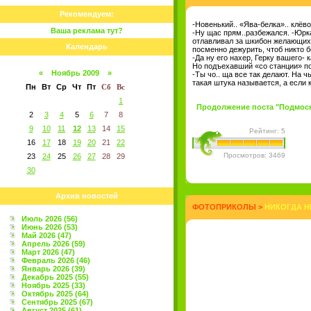
Рекомендуем:
-Новенький.. «Ява-белка».. клёво
Ваша реклама тут?
-Ну щас прям..разбежался. -Юрк
отлавливал за шкибон желающих 
Календарь
посменно дежурить, чтоб никто 
-Да ну его нахер, Герку вашего-
Но подъехавший «со станции» по
«
Ноябрь 2009
»
-Ты чо.. ща все так делают. На 
такая штука называется, а если 
Пн
Вт
Ср
Чт
Пт
Сб
Вс
1
Продолжение поста "Подмоско
2
3
4
5
6
7
8
9
10
11
12
13
14
15
Рейтинг: 5
16
17
18
19
20
21
22
Просмотров: 3469
23
24
25
26
27
28
29
30
Архив новостей
ФОТОПРИКОЛЫ
>
НИКОГДА НЕ
Июль 2026 (56)
Июнь 2026 (53)
Май 2026 (47)
Апрель 2026 (59)
Март 2026 (47)
Февраль 2026 (46)
Январь 2026 (39)
Декабрь 2025 (55)
Ноябрь 2025 (33)
Октябрь 2025 (64)
Сентябрь 2025 (67)
Август 2025 (61)