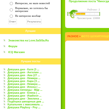
Продолжение поста "Никогда не
Интересно, но мало новостей
Нормально, но хотелось бы
Рейтинг: 2
интереснее
Не интересно вообще
Просмотров: 10888
Лучшие
РАЗНОЕ
>
ФОТО ШОКИРУЮЩЕГ
Знакомства на Love.SaSiSa.Ru
Форум
ICQ Магазин
Лучшие посты
Девушка дня - Катя (3 ...
Девушка дня - Ангелин ...
Девушка дня - Ава (27 ...
Девушка дня - Немира ...
Девушка дня - Кара (3 ...
Девушка дня - Немира ...
Девушка дня - Илона ( ...
Девушка пятницы - Мар ...
Девушка дня - Елена ( ...
Девушка дня - Изабелл ...
Девушка дня - Эвелина ...
Подборка шикарных дев ...
Купальник с максималь ...
Девушка Playboy - Роу ...