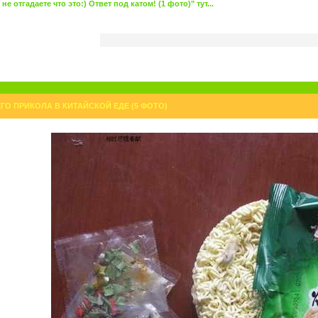
 отгадаете что это:) Ответ под катом! (1 фото)" тут...
О ПРИКОЛА В КИТАЙСКОЙ ЕДЕ (5 ФОТО)