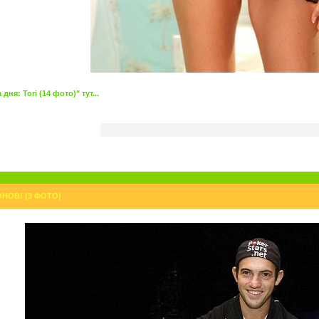
я: Tori (14 фото)" тут...
НОВ! (3 ФОТО)