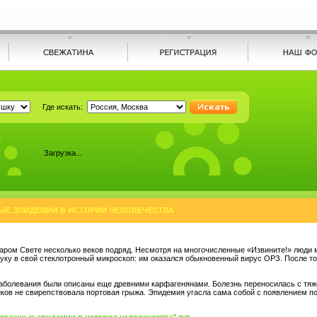
Где искать:
Загрузка...
Е ЭПИДЕМИИ В ИСТОРИИ ЧЕЛОВЕЧЕСТВА
ром Свете несколько веков подряд. Несмотря на многочисленные «Извините!» люди 
уку в свой стеклотронный микроскоп: им оказался обыкновенный вирус ОРЗ. После тог
аболевания были описаны еще древними карфагенянами. Болезнь переносилась с тяжёл
чиков не свирепствовала портовая грыжа. Эпидемия угасла сама собой с появлением п