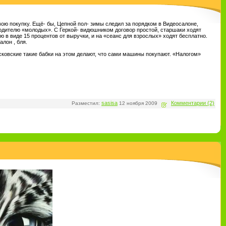
ою покупку. Ещё- бы, Цепной пол- зимы следил за порядком в Видеосалоне,
одителю «молодых». С Геркой- видюшником договор простой, старшаки ходят
 в виде 15 процентов от выручки, и на «сеанс для взрослых» ходят бесплатно.
алон , бля.
Московские такие бабки на этом делают, что сами машины покупают. «Налогом»
sasisa
Комментарии (2)
Разместил:
12 ноября 2009