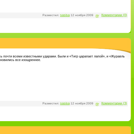
sasisa
Комментарии (0)
Разместил:
12 ноября 2009
сь почти всеми известными ударами. Были и «Тигр царапает лапой», и «Журавль
ановились все изощреннее.
sasisa
Комментарии (3)
Разместил:
12 ноября 2009