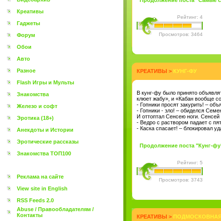
Продолжение поста "Самые ст
Креативы
Рейтинг: 4
Гаджеты
Просмотров: 3464
Форум
Обои
Авто
Разное
КРЕАТИВЫ
>
КУНГ-ФУ
Flash Игры и Мульты
В кунг-фу было принято объявля
Знакомства
клюет жабу», и «Кабан вообще с
- Гопники просят закурить! – об
Железо и софт
- Гопники - зло! – обиделся Сем
И оттоптал Сенсею ноги. Сенсей 
Эротика (18+)
- Ведро с раствором падает с пя
- Каска спасает! – блокировал у
Анекдоты и Истории
Эротические рассказы
Продолжение поста "Кунг-фу" 
Знакомства ТОП100
Рейтинг: 5
Реклама на сайте
Просмотров: 3743
View site in English
RSS Feeds 2.0
Abuse / Правообладателям /
Контакты
КРЕАТИВЫ
>
ПОДМОСКОВНАЯ