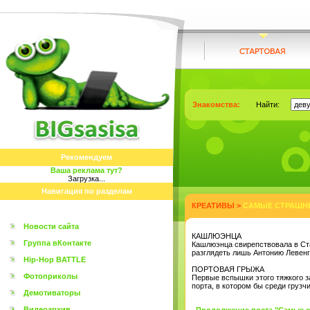
Знакомства:
Найти:
Рекомендуем
Ваша реклама тут?
Загрузка...
Навигация по разделам
КРЕАТИВЫ
>
САМЫЕ СТРАШНЫ
Новости сайта
КАШЛЮЭНЦА
Группа вКонтакте
Кашлюэнца свирепствовала в Ста
разглядеть лишь Антонию Левенг
Hip-Hop BATTLE
ПОРТОВАЯ ГРЫЖА
Фотоприколы
Первые вспышки этого тяжкого з
порта, в котором бы среди груз
Демотиваторы
Видеоархив