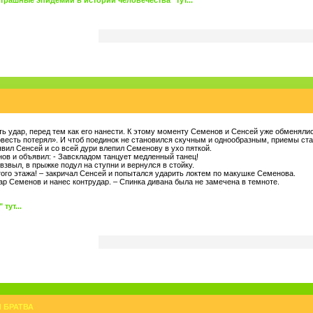
рашные эпидемии в истории человечества" тут...
ть удар, перед тем как его нанести. К этому моменту Семенов и Сенсей уже обменяли
овесть потерял». И чтоб поединок не становился скучным и однообразным, приемы ст
ъявил Сенсей и со всей дури влепил Семенову в ухо пяткой.
енов и объявил: - Завскладом танцует медленный танец!
взвыл, в прыжке подул на ступни и вернулся в стойку.
того этажа! – закричал Сенсей и попытался ударить локтем по макушке Семенова.
дар Семенов и нанес контрудар. – Спинка дивана была не замечена в темноте.
тут...
 БРАТВА