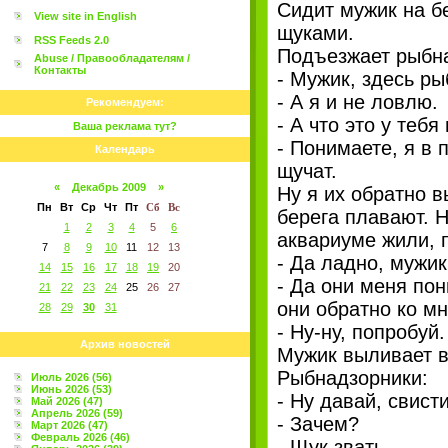
Сидит мужик на бе
View site in English
щуками.
RSS Feeds 2.0
Подъезжает рыбн
Abuse / Правообладателям /
Контакты
- Мужик, здесь ры
- А я и не ловлю.
Рекомендуем:
- А что это у теб
Ваша реклама тут?
- Понимаете, я в
Календарь
щучат.
«
Декабрь 2009
»
Ну я их обратно в
Пн
Вт
Ср
Чт
Пт
Сб
Вс
берега плавают. Н
1
2
3
4
5
6
аквариуме жили, 
7
8
9
10
11
12
13
- Да ладно, мужик
14
15
16
17
18
19
20
- Да они меня пон
21
22
23
24
25
26
27
они обратно ко м
28
29
30
31
- Ну-ну, попробуй.
Архив новостей
Мужик выливает ве
Рыбнадзорники:
Июль 2026 (56)
Июнь 2026 (53)
- Ну давай, свисти
Май 2026 (47)
Апрель 2026 (59)
- Зачем?
Март 2026 (47)
Февраль 2026 (46)
- Щук звать.