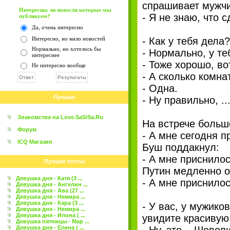
спрашивает мужчин
Интересны ли новости которые мы
- Я не знаю, что с
публикуем?
Да, очень интересно
Интересно, но мало новостей
- Как у тебя дела?
Нормально, но хотелось бы
- Нормально, у те
интереснее
- Тоже хорошо, во
Не интересно вообще
- А сколько комна
- Одна.
Лучшие
- Ну правильно, .
Знакомства на Love.SaSiSa.Ru
На встрече большо
Форум
- А мне сегодня 
ICQ Магазин
Буш поддакнул:
- А мне приснило
Лучшие посты
Путин медленно о
Девушка дня - Катя (3 ...
- А мне приснилос
Девушка дня - Ангелин ...
Девушка дня - Ава (27 ...
Девушка дня - Немира ...
Девушка дня - Кара (3 ...
- У вас, у мужико
Девушка дня - Немира ...
Девушка дня - Илона ( ...
увидите красивую
Девушка пятницы - Мар ...
Девушка дня - Елена ( ...