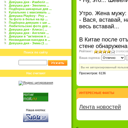
- Ну, это... Шевел
Девушка дня - Изабелл ...
Девушка дня - Эвелина ...
Подборка шикарных дев ...
Утро. Жена мужу:
Купальник с максималь ...
Девушка Playboy - Роу ...
- Вася, вставай, на
За фото в белье на вр ...
Подборка девушек с ши ...
весь вставай...
Любительские фото дев ...
Девушка дня - Алиса ( ...
Девушка дня - Ангелин ...
Девушки в "активном п ...
В Китае после отъ
Неожиданная находка в ...
Девушка дня - Эмма (1 ...
стене обнаружена
Рейтинг:
(голосов
Поиск по сайту
Ваша оценка:
Вы не авторизированный пользо
Нас считают
Просмотров: 6136
ИНТЕРЕСНЫЕ ФАКТЫ
Лента новостей
Наша кнопка: