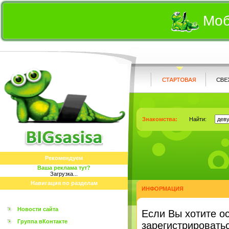
Моб
Знакомства:
Найти:
Рекомендуем
Ваша реклама тут?
Загрузка...
Навигация по разделам
ИНФОРМАЦИЯ
Новости сайта
Eсли Вы хотите о
Группа вКонтакте
зарегистрироватьс