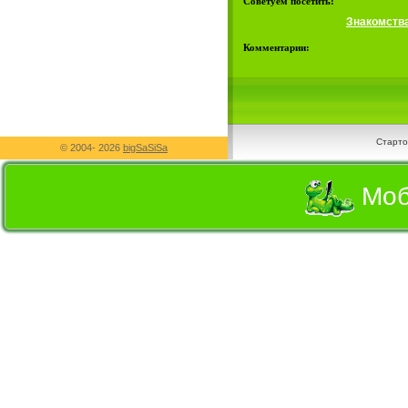
Советуем посетить:
Знакомств
Комментарии:
Старто
© 2004-
2026
bigSaSiSa
Моб