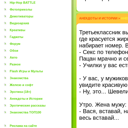
Hip-Hop BATTLE
Фотоприколы
Демотиваторы
АНЕКДОТЫ И ИСТОРИИ
>
АНЕ
Видеоархив
Креативы
Третьеклассник вы
Гаджеты
где красуется жи
Форум
набирает номер. В
Обои
- Секс по телефо
Пацан мрачно и с
Авто
- Училки у вас ест
Разное
Flash Игры и Мульты
- У вас, у мужико
Знакомства
увидите красивую
Железо и софт
- Ну, это... Шевел
Эротика (18+)
Анекдоты и Истории
Утро. Жена мужу:
Эротические рассказы
- Вася, вставай, на
Знакомства ТОП100
весь вставай...
Реклама на сайте