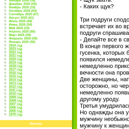
Январь 2026 (39)
Декабрь 2025 (55)
- Каких щук?
Ноябрь 2025 (33)
Октябрь 2025 (64)
Сентябрь 2025 (67)
Август 2025 (61)
Три подруги спод
Июль 2025 (69)
Июнь 2025 (54)
встречает их во в
Май 2025 (53)
Апрель 2025 (65)
подруги спрашиваю
Март 2025 (59)
- Делайте все в с
Февраль 2025 (59)
Январь 2025 (50)
В конце первого 
2024 год
2023 год
гусенка, которых
2022 год
2021 год
появился немедле
2020 год
2019 год
немедленно прико
2018 год
2017 год
вечности она пров
2016 год
2015 год
Две женщины, нап
2014 год
2013 год
осторожно, но чер
2012 год
2011 год
немедленно появи
2010 год
2009 год
другому уроду.
2008 год
2007 год
Третья умудрилась
2006 год
2005 год
Но однажды она ув
1970 год
мужчину необыкно
Мнение
мужчину к женщин