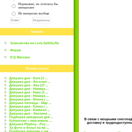
Нормально, но хотелось бы
интереснее
Не интересно вообще
Лучшие
Знакомства на Love.SaSiSa.Ru
Форум
ICQ Магазин
Лучшие посты
Девушка дня - Катя (3 ...
Девушка дня - Ангелин ...
Девушка дня - Ава (27 ...
Девушка дня - Немира ...
Девушка дня - Кара (3 ...
Девушка дня - Немира ...
Девушка дня - Илона ( ...
Девушка пятницы - Мар ...
Девушка дня - Елена ( ...
Девушка дня - Изабелл ...
Девушка дня - Эвелина ...
Подборка шикарных дев ...
В связи с мощными снегопад
Купальник с максималь ...
доставку в труднодоступны
Девушка Playboy - Роу ...
За фото в белье на вр ...
Подборка девушек с ши ...