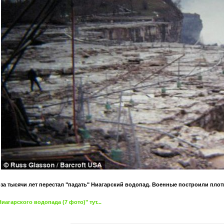
 за тысячи лет перестал "падать" Ниагарский водопад. Военные построили плот
агарского водопада (7 фото)" тут...