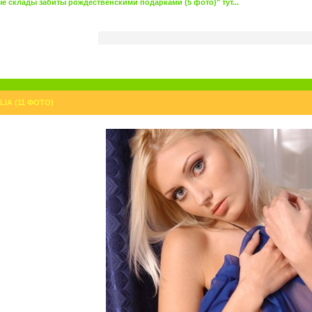
 склады забиты рождественскими подарками (5 фото)" тут...
IA (11 ФОТО)