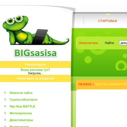
Знакомства:
Найти:
Рекомендуем
Ваша реклама тут?
Загрузка...
Навигация по разделам
РАЗНОЕ
>
ЧИСТКА НИАГАРСКО
Новости сайта
Группа вКонтакте
Hip-Hop BATTLE
Фотоприколы
Демотиваторы
Видеоархив