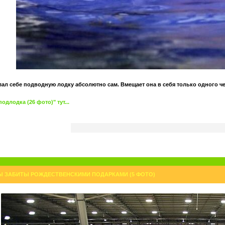
лал себе подводную лодку абсолютно сам. Вмещает она в себя только одного че
длодка (26 фото)" тут...
 ЗАБИТЫ РОЖДЕСТВЕНСКИМИ ПОДАРКАМИ (5 ФОТО)