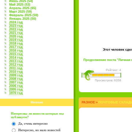
Июнь 2025 (54)
Май 2025 (53)
Апрель 2025 (65)
Март 2025 (59)
Февраль 2025 (59)
Январь 2025 (50)
2024 год
2023 год
2022 год
2021 год
2020 год
2019 год
2018 год
2017 год
Этот человек сде
2016 год
2015 год
2014 год
Продолжение поста "Личная по
2013 год
2012 год
2011 год
Рейтинг: 4
2010 год
2009 год
2008 год
Просмотров: 9358
2007 год
2006 год
2005 год
1970 год
Мнение
РАЗНОЕ
>
ПОЧТОВЫЕ СКЛАДЫ
Интересны ли новости которые мы
публикуем?
Да, очень интересно
Интересно, но мало новостей