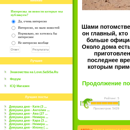
Мнение
Интересны ли новости которые мы
публикуем?
Да, очень интересно
Шами потомствен
Интересно, но мало новостей
он главный, кто
Нормально, но хотелось бы
интереснее
больше официа
Не интересно вообще
Около дома есть
приготовлен
последнее вре
Лучшие
которым приме
Знакомства на Love.SaSiSa.Ru
Форум
Продолжение пос
ICQ Магазин
Лучшие посты
Рейтинг: 5
Девушка дня - Катя (3 ...
Просмотров: 5429
Девушка дня - Ангелин ...
Девушка дня - Ава (27 ...
Девушка дня - Немира ...
Девушка дня - Кара (3 ...
Девушка дня - Немира ...
Девушка дня - Илона ( ...