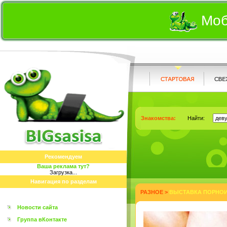
Моб
Знакомства:
Найти:
Рекомендуем
Ваша реклама тут?
Загрузка...
Навигация по разделам
РАЗНОЕ
>
ВЫСТАВКА ПОРНОИН
Новости сайта
Группа вКонтакте