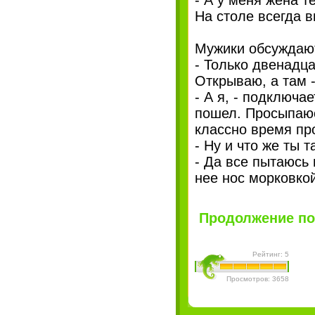
- А у меня жена т
На столе всегда в
Мужики обсуждают,
- Только двенадца
Открываю, а там -
- А я, - подключа
пошел. Просыпаюс
классно время пр
- Ну и что же ты 
- Да все пытаюсь 
нее нос морковко
Продолжение пос
Рейтинг: 5
Просмотров: 3658