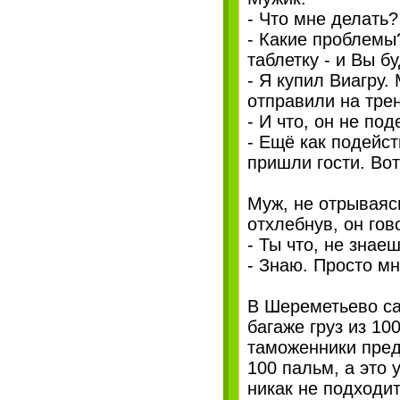
- Что мне делать?
- Какие проблемы
таблетку - и Вы б
- Я купил Виагру.
отправили на трен
- И что, он не по
- Ещё как подейс
пришли гости. Вот
Муж, не отрываяс
отхлебнув, он гов
- Ты что, не знае
- Знаю. Просто мн
В Шереметьево са
багаже груз из 1
таможенники пред
100 пальм, а это 
никак не подходит.