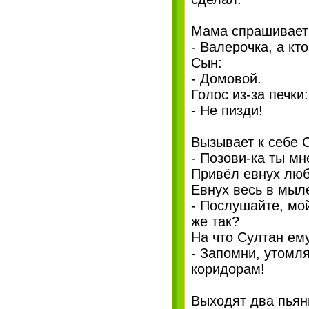
Мама спрашивает 
- Валерочка, а кт
Сын:
- Домовой.
Голос из-за печки:
- Не пизди!
Вызывает к себе С
- Позови-ка ты м
Привёл евнух люб
Евнух весь в мыле
- Послушайте, мой
же так?
На что Султан ему
- Запомни, утомл
коридорам!
Выходят два пьяны