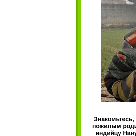
Знакомьтесь,
пожилым роди
индийцу Нану