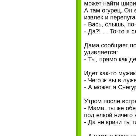
может найти ширин
А там огурец. Он 
извлек и перепуга
- Вась, слышь, по-
- Да?! . . То-то я
Дама сообщает по
удивляется:
- Ты, прямо как д
Идет как-то мужик
- Чего ж вы в луж
- А может я Снегу
Утром после встре
- Мама, ты же об
под елкой ничего 
- Да не кричи ты т