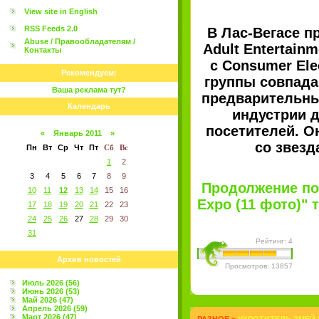
View site in English
RSS Feeds 2.0
В Лас-Вегасе п
Abuse / Правообладателям /
Adult Entertain
Контакты
с Consumer Ele
Рекомендуем:
группы совпада
Ваша реклама тут?
предварительны
Календарь
индустрии 
посетителей. О
«
Январь 2011
»
со звезд
Пн
Вт
Ср
Чт
Пт
Сб
Вс
1
2
3
4
5
6
7
8
9
Продолжение пос
10
11
12
13
14
15
16
Expo (11 фото)" ту
17
18
19
20
21
22
23
24
25
26
27
28
29
30
31
Рейтинг: 4
Архив новостей
Просмотров: 13857
Июль 2026 (56)
Июнь 2026 (53)
Май 2026 (47)
Апрель 2026 (59)
Март 2026 (47)