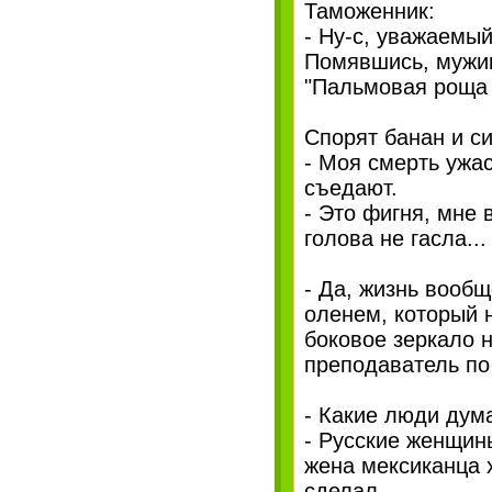
Таможенник:
- Ну-с, уважаемый
Помявшись, мужик
"Пальмовая роща -
Спорят банан и си
- Моя смерть ужас
съедают.
- Это фигня, мне 
голова не гасла...
- Да, жизнь вооб
оленем, который н
боковое зеркало н
преподаватель по
- Какие люди дум
- Русские женщины
жена мексиканца х
сделал.