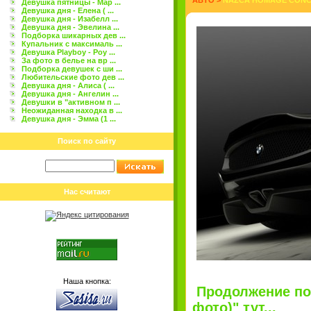
АВТО
>
NAZCA HOMAGE CONCE
Девушка пятницы - Мар ...
Девушка дня - Елена ( ...
Девушка дня - Изабелл ...
Девушка дня - Эвелина ...
Подборка шикарных дев ...
Купальник с максималь ...
Девушка Playboy - Роу ...
За фото в белье на вр ...
Подборка девушек с ши ...
Любительские фото дев ...
Девушка дня - Алиса ( ...
Девушка дня - Ангелин ...
Девушки в "активном п ...
Неожиданная находка в ...
Девушка дня - Эмма (1 ...
Поиск по сайту
Нас считают
Наша кнопка:
Продолжение пос
фото)" тут...