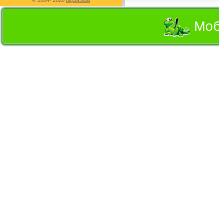
© 2004-
2026
bigSaSiSa
Моб