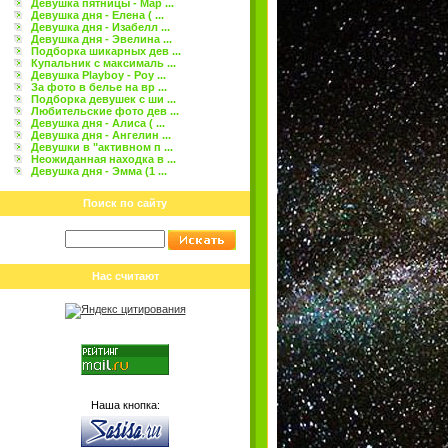
Девушка пятницы - Мар ...
Девушка дня - Елена ( ...
Девушка дня - Изабелл ...
Девушка дня - Эвелина ...
Подборка шикарных дев ...
Купальник с максималь ...
Девушка Playboy - Роу ...
За фото в белье на вр ...
Подборка девушек с ши ...
Любительские фото дев ...
Девушка дня - Алиса ( ...
Девушка дня - Ангелин ...
Девушки в "активном п ...
Неожиданная находка в ...
Девушка дня - Эмма (1 ...
Поиск по сайту
Нас считают
Наша кнопка: