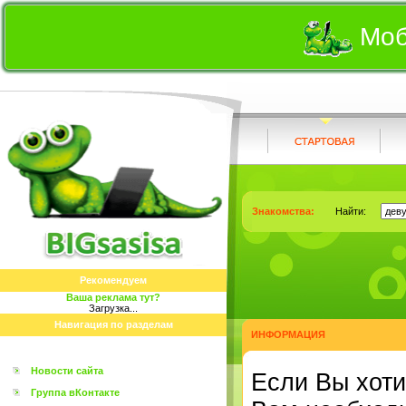
Моб
Знакомства:
Найти:
Рекомендуем
Ваша реклама тут?
Загрузка...
Навигация по разделам
ИНФОРМАЦИЯ
Новости сайта
Eсли Вы хоти
Группа вКонтакте