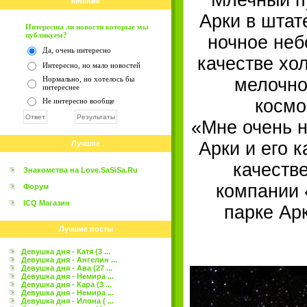
Млечный п
Мнение
Арки в штат
Интересны ли новости которые мы
публикуем?
ночное неб
Да, очень интересно
качестве хо
Интересно, но мало новостей
Нормально, но хотелось бы
мелочно
интереснее
косм
Не интересно вообще
«Мне очень н
Арки и его к
Лучшие
качеств
Знакомства на Love.SaSiSa.Ru
компании 
Форум
ICQ Магазин
парке Ар
Лучшие посты
Девушка дня - Катя (3 ...
Девушка дня - Ангелин ...
Девушка дня - Ава (27 ...
Девушка дня - Немира ...
Девушка дня - Кара (3 ...
Девушка дня - Немира ...
Девушка дня - Илона ( ...