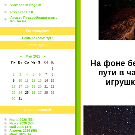
View site in English
RSS Feeds 2.0
Abuse / Правообладателям /
Контакты
Рекомендуем:
Ваша реклама тут?
Календарь
«
Май 2011
»
На фоне б
Пн
Вт
Ср
Чт
Пт
Сб
Вс
1
пути в ч
2
3
4
5
6
7
8
игрушк
9
10
11
12
13
14
15
16
17
18
19
20
21
22
23
24
25
26
27
28
29
30
31
Архив новостей
Июль 2026 (56)
Июнь 2026 (53)
Май 2026 (47)
Апрель 2026 (59)
Март 2026 (47)