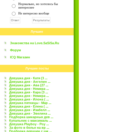
Нормально, но хотелось бы
интереснее
Не интересно вообще
Лучшие
Знакомства на Love.SaSiSa.Ru
Форум
ICQ Магазин
Лучшие посты
Девушка дня - Катя (3 ...
Девушка дня - Ангелин ...
Девушка дня - Ава (27 ...
Девушка дня - Немира ...
Девушка дня - Кара (3 ...
Девушка дня - Немира ...
Девушка дня - Илона ( ...
Девушка пятницы - Мар ...
Девушка дня - Елена ( ...
Девушка дня - Изабелл ...
Девушка дня - Эвелина ...
Подборка шикарных дев ...
Купальник с максималь ...
Девушка Playboy - Роу ...
За фото в белье на вр ...
Подборка девушек с ши ...