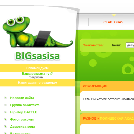
Знакомства:
Найти:
Рекомендуем
Ваша реклама тут?
Загрузка...
Навигация по разделам
ИНФОРМАЦИЯ
Новости сайта
Eсли Вы хотите оставить коммент
Группа вКонтакте
Hip-Hop BATTLE
РАЗНОЕ
>
ПОЛИЦЕСКАЯ АКАДЕ
Фотоприколы
Демотиваторы
Видеоархив