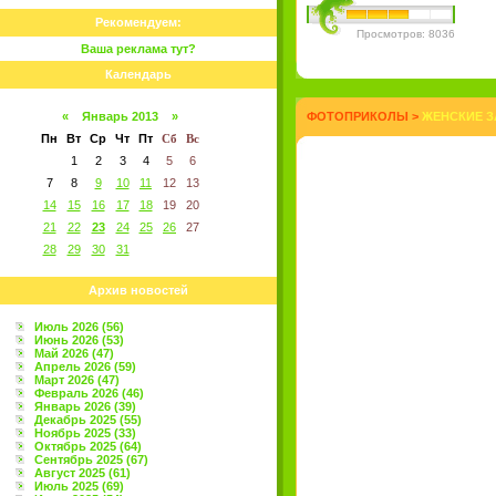
Рекомендуем:
Просмотров: 8036
Ваша реклама тут?
Календарь
«
Январь 2013
»
ФОТОПРИКОЛЫ
>
ЖЕНСКИЕ З
Пн
Вт
Ср
Чт
Пт
Сб
Вс
1
2
3
4
5
6
7
8
9
10
11
12
13
14
15
16
17
18
19
20
21
22
23
24
25
26
27
28
29
30
31
Архив новостей
Июль 2026 (56)
Июнь 2026 (53)
Май 2026 (47)
Апрель 2026 (59)
Март 2026 (47)
Февраль 2026 (46)
Январь 2026 (39)
Декабрь 2025 (55)
Ноябрь 2025 (33)
Октябрь 2025 (64)
Сентябрь 2025 (67)
Август 2025 (61)
Июль 2025 (69)