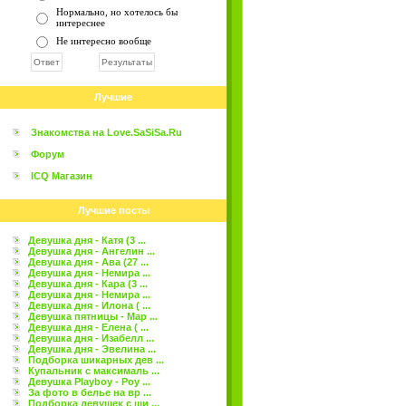
Нормально, но хотелось бы
интереснее
Не интересно вообще
Лучшие
Знакомства на Love.SaSiSa.Ru
Форум
ICQ Магазин
Лучшие посты
Девушка дня - Катя (3 ...
Девушка дня - Ангелин ...
Девушка дня - Ава (27 ...
Девушка дня - Немира ...
Девушка дня - Кара (3 ...
Девушка дня - Немира ...
Девушка дня - Илона ( ...
Девушка пятницы - Мар ...
Девушка дня - Елена ( ...
Девушка дня - Изабелл ...
Девушка дня - Эвелина ...
Подборка шикарных дев ...
Купальник с максималь ...
Девушка Playboy - Роу ...
За фото в белье на вр ...
Подборка девушек с ши ...