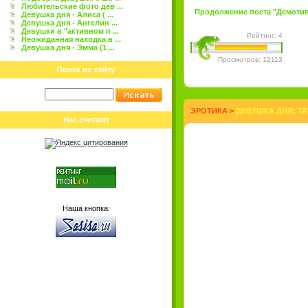
Любительские фото дев ...
Продолжение поста "Демотива
Девушка дня - Алиса ( ...
Девушка дня - Ангелин ...
Девушки в "активном п ...
Рейтинг: 4
Неожиданная находка в ...
Девушка дня - Эмма (1 ...
Просмотров: 12113
Поиск по сайту
ЭРОТИКА
>
ДЕВУШКА ДНЯ: TA
Нас считают
Наша кнопка: