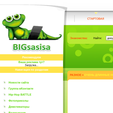
Знакомства:
Найти:
Рекомендуем
Ваша реклама тут?
Загрузка...
Навигация по разделам
РАЗНОЕ
>
ОЧЕНЬ ДЛИННЫЕ НО
Новости сайта
Группа вКонтакте
Hip-Hop BATTLE
Фотоприколы
Демотиваторы
Видеоархив