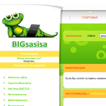
Знакомства:
Найти:
Рекомендуем
Ваша реклама тут?
Загрузка...
Навигация по разделам
ИНФОРМАЦИЯ
Новости сайта
Eсли Вы хотите оставить коммент
Группа вКонтакте
Hip-Hop BATTLE
ФОТОПРИКОЛЫ
>
СМЕШНЫЕ К
Фотоприколы
Демотиваторы
Видеоархив