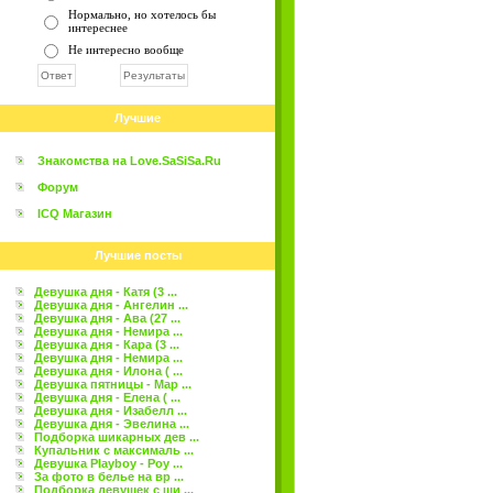
Нормально, но хотелось бы
интереснее
Не интересно вообще
Лучшие
Знакомства на Love.SaSiSa.Ru
Форум
ICQ Магазин
Лучшие посты
Девушка дня - Катя (3 ...
Девушка дня - Ангелин ...
Девушка дня - Ава (27 ...
Девушка дня - Немира ...
Девушка дня - Кара (3 ...
Девушка дня - Немира ...
Девушка дня - Илона ( ...
Девушка пятницы - Мар ...
Девушка дня - Елена ( ...
Девушка дня - Изабелл ...
Девушка дня - Эвелина ...
Подборка шикарных дев ...
Купальник с максималь ...
Девушка Playboy - Роу ...
За фото в белье на вр ...
Подборка девушек с ши ...