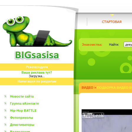
Знакомства:
Найти:
Рекомендуем
Ваша реклама тут?
Загрузка...
Навигация по разделам
ВИДЕО
>
ПОДБОРКА ВИДЕО 
Новости сайта
Группа вКонтакте
Hip-Hop BATTLE
Фотоприколы
Демотиваторы
Видеоархив