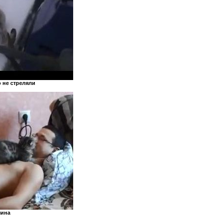
о не стреляли
яина