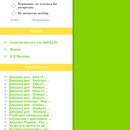
Нормально, но хотелось бы
интереснее
Не интересно вообще
Лучшие
Знакомства на Love.SaSiSa.Ru
Форум
ICQ Магазин
Лучшие посты
Девушка дня - Катя (3 ...
Девушка дня - Ангелин ...
Девушка дня - Ава (27 ...
Девушка дня - Немира ...
Девушка дня - Кара (3 ...
Девушка дня - Немира ...
Девушка дня - Илона ( ...
Девушка пятницы - Мар ...
Девушка дня - Елена ( ...
Девушка дня - Изабелл ...
Девушка дня - Эвелина ...
Подборка шикарных дев ...
Купальник с максималь ...
Девушка Playboy - Роу ...
За фото в белье на вр ...
Подборка девушек с ши ...