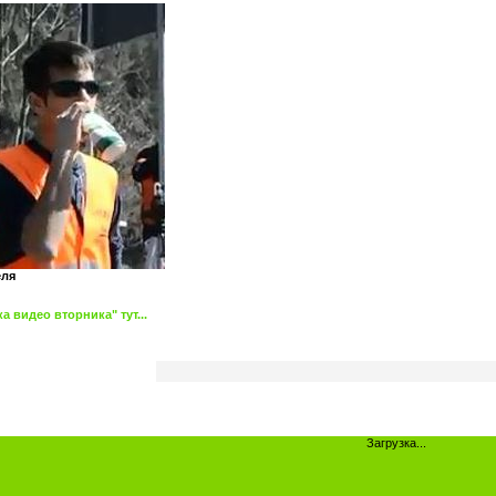
еля
 видео вторника" тут...
Загрузка...