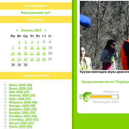
Рекомендуем:
Ваша реклама тут?
Календарь
«
Апрель 2014
»
Пн
Вт
Ср
Чт
Пт
Сб
Вс
1
2
3
4
5
6
7
8
9
10
11
12
13
14
15
16
17
18
19
20
21
22
23
24
25
26
27
28
29
30
Крутая имитация звука двигат
Архив новостей
Продолжение поста "Подборка
Июль 2026 (56)
Июнь 2026 (53)
Май 2026 (47)
Рейтинг: 4
Апрель 2026 (59)
Март 2026 (47)
Просмотров: 3323
Февраль 2026 (46)
Январь 2026 (39)
Декабрь 2025 (55)
Ноябрь 2025 (33)
Октябрь 2025 (64)
Сентябрь 2025 (67)
Август 2025 (61)
Июль 2025 (69)