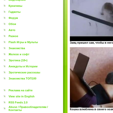
Креативы
Гаджеты
Форум
Обои
Авто
Разное
Flash Игры и Мульты
Заяц пришел сам, чтобы в нег
Знакомства
Железо и софт
Эротика (18+)
Анекдоты и Истории
Эротические рассказы
Знакомства ТОП100
Реклама на сайте
View site in English
RSS Feeds 2.0
Abuse / Правообладателям /
Кошка влюблена в своего хоз
Контакты