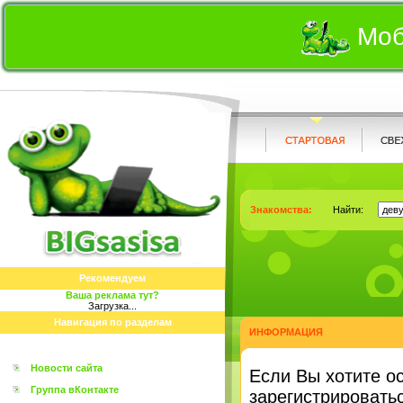
Моб
Знакомства:
Найти:
Рекомендуем
Ваша реклама тут?
Загрузка...
Навигация по разделам
ИНФОРМАЦИЯ
Новости сайта
Eсли Вы хотите о
Группа вКонтакте
зарегистрироватьс