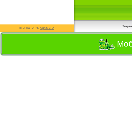
Старто
© 2004-
2026
bigSaSiSa
Моб