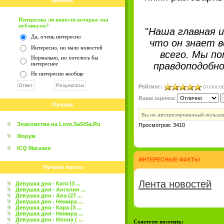
Мнение
Интересны ли новости которые мы
публикуем?
"
Наша главная и
Да, очень интересно
что он знает в
Интересно, но мало новостей
всего. Мы п
Нормально, но хотелось бы
интереснее
правдоподобн
Не интересно вообще
Рейтинг:
(голосов
Ваша оценка:
Лучшие
Вы не авторизированный пользо
Знакомства на Love.SaSiSa.Ru
Просмотров: 3410
Форум
ICQ Магазин
ИНТЕРЕСНЫЕ ФАКТЫ
Лучшие посты
Лента новостей
Девушка дня - Катя (3 ...
Девушка дня - Ангелин ...
Девушка дня - Ава (27 ...
Девушка дня - Немира ...
Девушка дня - Кара (3 ...
Девушка дня - Немира ...
Девушка дня - Илона ( ...
Советуем посетить: