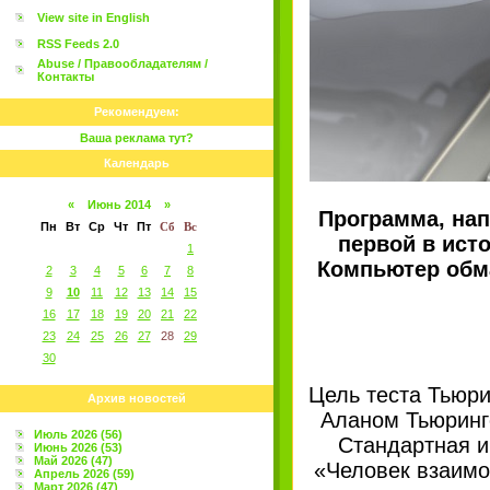
View site in English
RSS Feeds 2.0
Abuse / Правообладателям /
Контакты
Рекомендуем:
Ваша реклама тут?
Календарь
«
Июнь 2014
»
Программа, нап
Пн
Вт
Ср
Чт
Пт
Сб
Вс
первой в ист
1
Компьютер обма
2
3
4
5
6
7
8
9
10
11
12
13
14
15
16
17
18
19
20
21
22
23
24
25
26
27
28
29
30
Цель теста Тьюри
Архив новостей
Аланом Тьюринго
Июль 2026 (56)
Стандартная и
Июнь 2026 (53)
Май 2026 (47)
«Человек взаимо
Апрель 2026 (59)
Март 2026 (47)