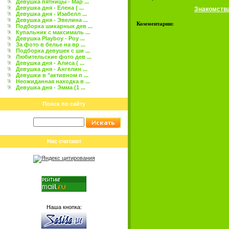
Девушка пятницы - Мар ...
Девушка дня - Елена ( ...
Знакомств
Девушка дня - Изабелл ...
Девушка дня - Эвелина ...
Комментарии:
Подборка шикарных дев ...
Купальник с максималь ...
Девушка Playboy - Роу ...
За фото в белье на вр ...
Подборка девушек с ши ...
Любительские фото дев ...
Девушка дня - Алиса ( ...
Девушка дня - Ангелин ...
Девушки в "активном п ...
Неожиданная находка в ...
Девушка дня - Эмма (1 ...
Поиск по сайту
Нас считают
Наша кнопка: