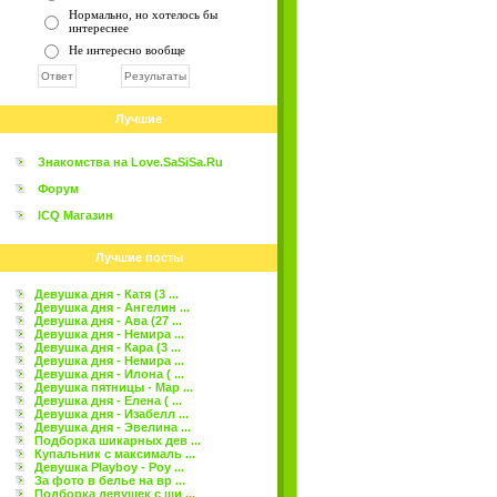
Нормально, но хотелось бы
интереснее
Не интересно вообще
Лучшие
Знакомства на Love.SaSiSa.Ru
Форум
ICQ Магазин
Лучшие посты
Девушка дня - Катя (3 ...
Девушка дня - Ангелин ...
Девушка дня - Ава (27 ...
Девушка дня - Немира ...
Девушка дня - Кара (3 ...
Девушка дня - Немира ...
Девушка дня - Илона ( ...
Девушка пятницы - Мар ...
Девушка дня - Елена ( ...
Девушка дня - Изабелл ...
Девушка дня - Эвелина ...
Подборка шикарных дев ...
Купальник с максималь ...
Девушка Playboy - Роу ...
За фото в белье на вр ...
Подборка девушек с ши ...