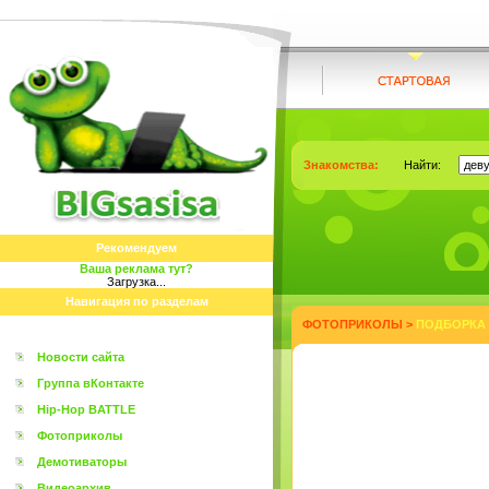
Знакомства:
Найти:
Рекомендуем
Ваша реклама тут?
Загрузка...
Навигация по разделам
ФОТОПРИКОЛЫ
>
ПОДБОРКА 
Новости сайта
Группа вКонтакте
Hip-Hop BATTLE
Фотоприколы
Демотиваторы
Видеоархив