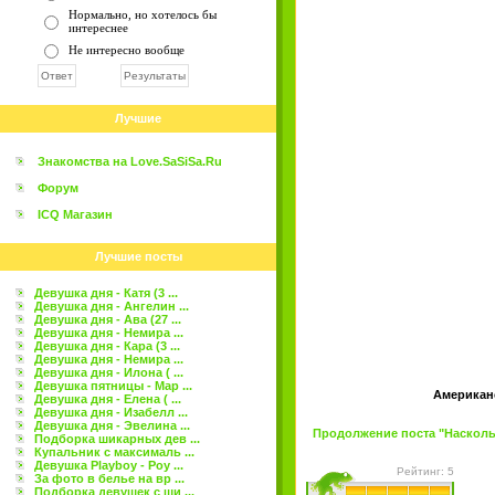
Нормально, но хотелось бы
интереснее
Не интересно вообще
Лучшие
Знакомства на Love.SaSiSa.Ru
Форум
ICQ Магазин
Лучшие посты
Девушка дня - Катя (3 ...
Девушка дня - Ангелин ...
Девушка дня - Ава (27 ...
Девушка дня - Немира ...
Девушка дня - Кара (3 ...
Девушка дня - Немира ...
Девушка дня - Илона ( ...
Девушка пятницы - Мар ...
Американс
Девушка дня - Елена ( ...
Девушка дня - Изабелл ...
Девушка дня - Эвелина ...
Продолжение поста "Насколько
Подборка шикарных дев ...
Купальник с максималь ...
Девушка Playboy - Роу ...
Рейтинг: 5
За фото в белье на вр ...
Подборка девушек с ши ...