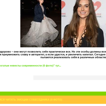
здорово – они могут позволить себе практически все. Но эти особы должны вс
приумножить славу и авторитет, а если удастся, и увеличить капитал. Сегодн
пытаются реализовать себя в различных областя
гатые невесты современности (6 фото)" тут...
ИМСЯ ЧИТАТЬ ЭМОЦИИ СОБЕСЕДНИКА (8 ФОТО)