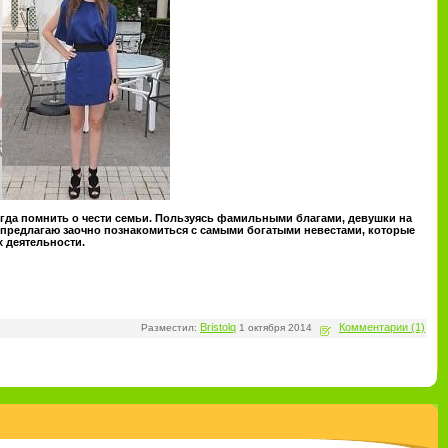
егда помнить о чести семьи. Пользуясь фамильными благами, девушки на
я предлагаю заочно познакомиться с самыми богатыми невестами, которые
х деятельности.
Bristolq
Комментарии (1)
Разместил:
1 октября 2014