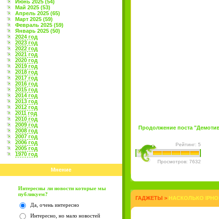
Июнь 2025 (54)
Май 2025 (53)
Апрель 2025 (65)
Март 2025 (59)
Февраль 2025 (59)
Январь 2025 (50)
2024 год
2023 год
2022 год
2021 год
2020 год
2019 год
2018 год
2017 год
2016 год
2015 год
2014 год
2013 год
2012 год
2011 год
2010 год
2009 год
Продолжение поста "Демотива
2008 год
2007 год
2006 год
Рейтинг: 5
2005 год
1970 год
Просмотров: 7632
Мнение
Интересны ли новости которые мы
публикуем?
ГАДЖЕТЫ
>
НАСКОЛЬКО IPHO
Да, очень интересно
Интересно, но мало новостей