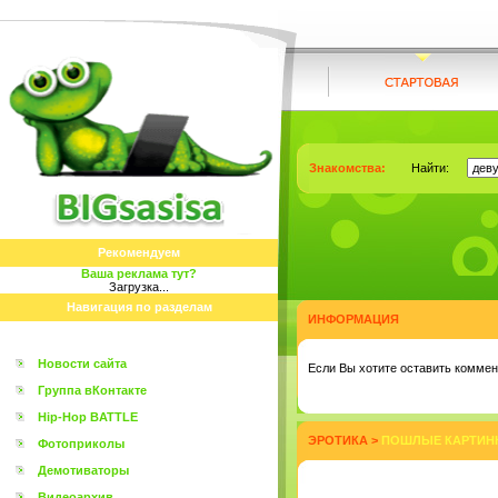
Знакомства:
Найти:
Рекомендуем
Ваша реклама тут?
Загрузка...
Навигация по разделам
ИНФОРМАЦИЯ
Новости сайта
Eсли Вы хотите оставить коммент
Группа вКонтакте
Hip-Hop BATTLE
ЭРОТИКА
>
ПОШЛЫЕ КАРТИНК
Фотоприколы
Демотиваторы
Видеоархив