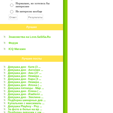
Нормально, но хотелось бы
интереснее
Не интересно вообще
Лучшие
Знакомства на Love.SaSiSa.Ru
Форум
ICQ Магазин
Лучшие посты
Девушка дня - Катя (3 ...
Девушка дня - Ангелин ...
Девушка дня - Ава (27 ...
Девушка дня - Немира ...
Девушка дня - Кара (3 ...
Девушка дня - Немира ...
Девушка дня - Илона ( ...
Девушка пятницы - Мар ...
Девушка дня - Елена ( ...
Девушка дня - Изабелл ...
Девушка дня - Эвелина ...
Подборка шикарных дев ...
Купальник с максималь ...
Девушка Playboy - Роу ...
За фото в белье на вр ...
Подборка девушек с ши ...