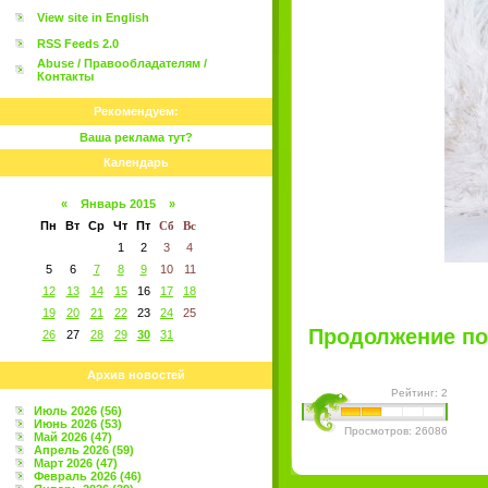
View site in English
RSS Feeds 2.0
Abuse / Правообладателям /
Контакты
Рекомендуем:
Ваша реклама тут?
Календарь
«
Январь 2015
»
Пн
Вт
Ср
Чт
Пт
Сб
Вс
1
2
3
4
5
6
7
8
9
10
11
12
13
14
15
16
17
18
19
20
21
22
23
24
25
Продолжение пос
26
27
28
29
30
31
Архив новостей
Рейтинг: 2
Июль 2026 (56)
Июнь 2026 (53)
Просмотров: 26086
Май 2026 (47)
Апрель 2026 (59)
Март 2026 (47)
Февраль 2026 (46)