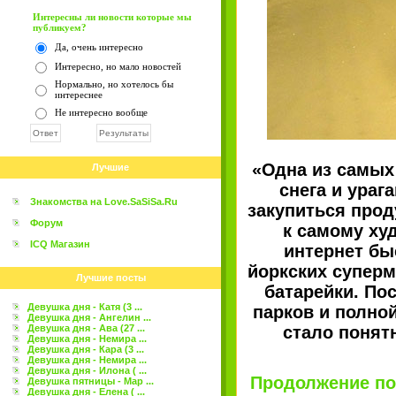
Интересны ли новости которые мы
публикуем?
Да, очень интересно
Интересно, но мало новостей
Нормально, но хотелось бы
интереснее
Не интересно вообще
«Одна из самых 
Лучшие
снега и ураг
Знакомства на Love.SaSiSa.Ru
закупиться прод
Форум
к самому ху
ICQ Магазин
интернет бы
йоркских суперм
Лучшие посты
батарейки. По
Девушка дня - Катя (3 ...
парков и полно
Девушка дня - Ангелин ...
Девушка дня - Ава (27 ...
стало понятн
Девушка дня - Немира ...
Девушка дня - Кара (3 ...
Девушка дня - Немира ...
Девушка дня - Илона ( ...
Продолжение пос
Девушка пятницы - Мар ...
Девушка дня - Елена ( ...