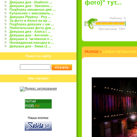
фото)" тут...
Девушка дня - Изабелл ...
Девушка дня - Эвелина ...
Подборка шикарных дев ...
Купальник с максималь ...
Девушка Playboy - Роу ...
Рейтинг: 5
За фото в белье на вр ...
Подборка девушек с ши ...
Любительские фото дев ...
Просмотров: 7367
Девушка дня - Алиса ( ...
Девушка дня - Ангелин ...
Девушки в "активном п ...
Неожиданная находка в ...
Девушка дня - Эмма (1 ...
РАЗНОЕ
>
САМЫЕ НЕОБЫЧНЫЕ
Поиск по сайту
Нас считают
Наша кнопка: