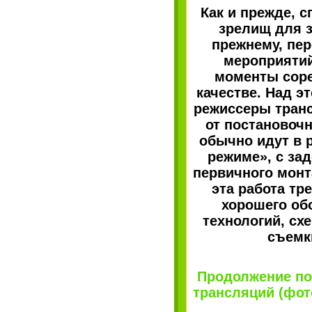
Как и прежде, 
зрелищ для з
прежнему, пер
мероприятий
моменты соре
качестве. Над э
режиссеры транс
от постановоч
обычно идут в 
режиме», с за
первичного монт
эта работа тр
хорошего об
технологий, сх
съемк
Продолжение по
трансляций (фото 