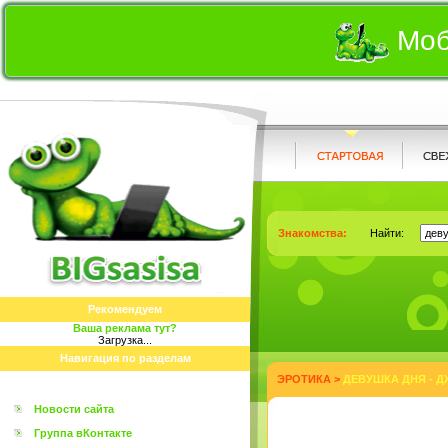
Моб
Знакомства:
Найти:
Рекомендуем
Ваша реклама тут?
Загрузка...
Навигация по разделам
ЭРОТИКА
>
ДЕВУШКА ДНЯ - Д
Новости сайта
Группа вКонтакте