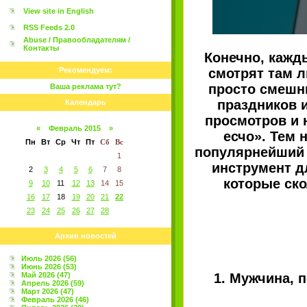
View site in English
RSS Feeds 2.0
Abuse / Правообладателям /
Контакты
Конечно, кажд
Рекомендуем:
смотрят там 
просто смешны
Ваша реклама тут?
праздников 
Календарь
просмотров и 
«
Февраль 2015
»
есчо». Тем 
Пн
Вт
Ср
Чт
Пт
Сб
Вс
популярнейший в
1
инструмент д
2
3
4
5
6
7
8
которые ско
9
10
11
12
13
14
15
16
17
18
19
20
21
22
23
24
25
26
27
28
Архив новостей
Июль 2026 (56)
Июнь 2026 (53)
Май 2026 (47)
1. Мужчина,
Апрель 2026 (59)
Март 2026 (47)
Февраль 2026 (46)