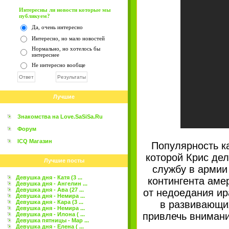
Интересны ли новости которые мы
публикуем?
Да, очень интересно
Интересно, но мало новостей
Нормально, но хотелось бы
интереснее
Не интересно вообще
Лучшие
Знакомства на Love.SaSiSa.Ru
Форум
ICQ Магазин
Популярность к
которой Крис дел
Лучшие посты
службу в армии
Девушка дня - Катя (3 ...
контингента аме
Девушка дня - Ангелин ...
Девушка дня - Ава (27 ...
от недоедания ир
Девушка дня - Немира ...
Девушка дня - Кара (3 ...
в развивающи
Девушка дня - Немира ...
привлечь вниман
Девушка дня - Илона ( ...
Девушка пятницы - Мар ...
Девушка дня - Елена ( ...