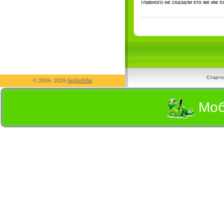
главного не сказали кто же им п
Старто
© 2004-
2026
bigSaSiSa
Моб