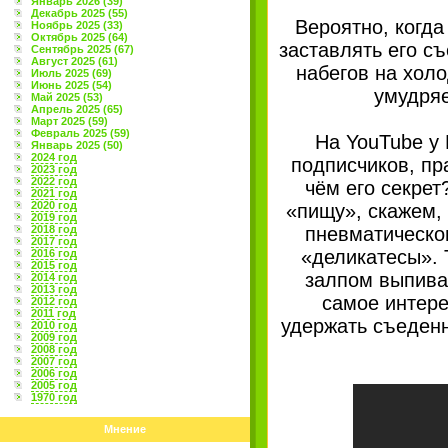
Январь 2026 (39)
Декабрь 2025 (55)
Вероятно, когд
Ноябрь 2025 (33)
Октябрь 2025 (64)
заставлять его съ
Сентябрь 2025 (67)
Август 2025 (61)
набегов на холо
Июль 2025 (69)
Июнь 2025 (54)
умудряе
Май 2025 (53)
Апрель 2025 (65)
Март 2025 (59)
Февраль 2025 (59)
На YouTube у 
Январь 2025 (50)
2024 год
подписчиков, пр
2023 год
2022 год
чём его секрет
2021 год
2020 год
«пищу», скажем, 
2019 год
2018 год
пневматическог
2017 год
«деликатесы». 
2016 год
2015 год
залпом выпивае
2014 год
2013 год
самое интере
2012 год
2011 год
удержать съеденн
2010 год
2009 год
2008 год
2007 год
2006 год
2005 год
1970 год
Мнение