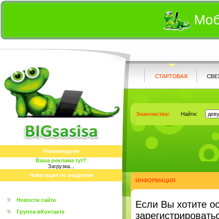
Моб
Знакомства:
Найти:
Рекомендуем
Ваша реклама тут?
Загрузка...
Навигация по разделам
ИНФОРМАЦИЯ
Новости сайта
Eсли Вы хотите о
Группа вКонтакте
зарегистрироватьс