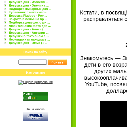
Девушка дня - Изабелл ...
Девушка дня - Эвелина ...
Подборка шикарных дев ...
Кстати, в посвящ
Купальник с максималь ...
Девушка Playboy - Роу ...
расправляться 
За фото в белье на вр ...
Подборка девушек с ши ...
Любительские фото дев ...
Девушка дня - Алиса ( ...
Девушка дня - Ангелин ...
Девушки в "активном п ...
Неожиданная находка в ...
Девушка дня - Эмма (1 ...
Поиск по сайту
Знакомьтесь — Эв
дети в его возр
других малы
Нас считают
высокооплачива
YouTube, посвя
долларо
Наша кнопка: