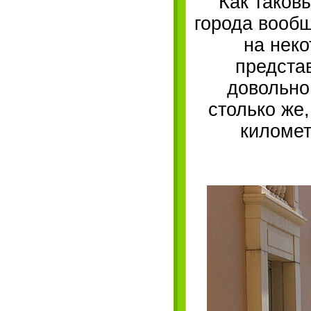
Как таков
города вооб
на нек
представ
довольно
столько же
километ