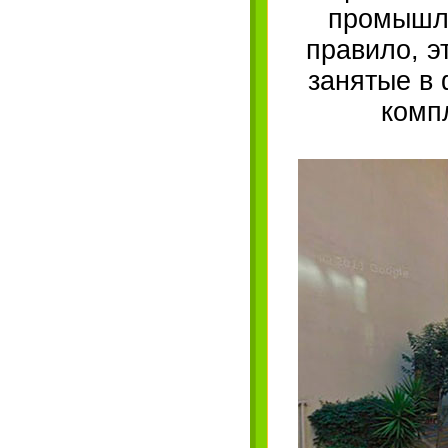
промышле
правило, э
занятые в 
комп