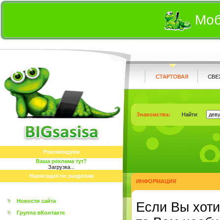
Моб
Знакомства:
Найти:
Рекомендуем
Ваша реклама тут?
Загрузка...
Навигация по разделам
ИНФОРМАЦИЯ
Новости сайта
Eсли Вы хоти
Группа вКонтакте