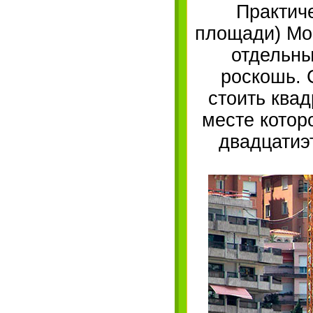
Практич
площади) Мо
отдельны
роскошь. 
стоить ква
месте котор
двадцатиэт