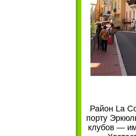
Район La C
порту Эркюль
клубов — им