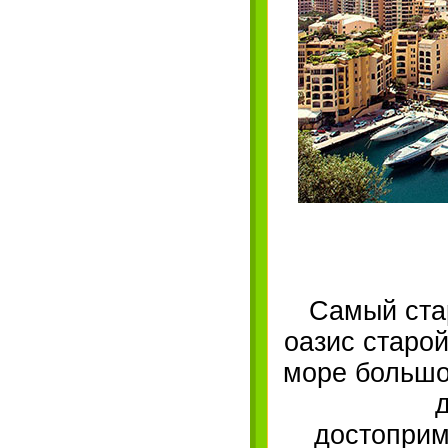
Самый ста
оазис старо
море большо
достоприм