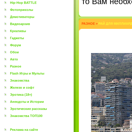
то Вам необх
Hip-Hop BATTLE
Фотоприколы
Демотиваторы
РАЗНОЕ
>
РАЙ ДЛЯ МИЛЛИАРД
Видеоархив
Креативы
Гаджеты
Форум
Обои
Авто
Разное
Flash Игры и Мульты
Знакомства
Железо и софт
Эротика (18+)
Анекдоты и Истории
Эротические рассказы
Знакомства ТОП100
Реклама на сайте