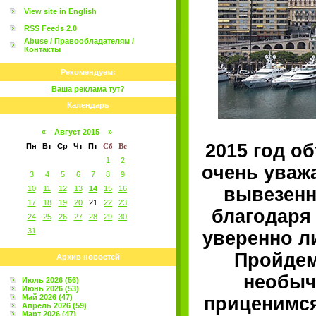
View site in English
RSS Feeds 2.0
Abuse / Правообладателям /
Контакты
Рекомендуем:
Ваша реклама тут?
Календарь
«
Август 2015
»
2015 год о
Пн
Вт
Ср
Чт
Пт
Сб
Вс
1
2
очень уваж
3
4
5
6
7
8
9
10
11
12
13
14
15
16
вывезенн
17
18
19
20
21
22
23
благодаря
24
25
26
27
28
29
30
31
уверенно л
Пройдем
Архив новостей
необычн
Июль 2026 (56)
Июнь 2026 (53)
Май 2026 (47)
приценимся
Апрель 2026 (59)
Март 2026 (47)