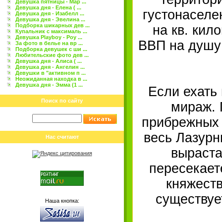
Девушка пятницы - Мар ...
Девушка дня - Елена ( ...
густонаселе
Девушка дня - Изабелл ...
Девушка дня - Эвелина ...
Подборка шикарных дев ...
на кв. кил
Купальник с максималь ...
Девушка Playboy - Роу ...
ВВП на душу
За фото в белье на вр ...
Подборка девушек с ши ...
Любительские фото дев ...
Девушка дня - Алиса ( ...
Девушка дня - Ангелин ...
Девушки в "активном п ...
Неожиданная находка в ...
Девушка дня - Эмма (1 ...
Если ехать 
Поиск по сайту
мираж. 
прибрежных 
весь Лазурн
Нас считают
выраста
пересекает
княжеств
существуе
Наша кнопка: