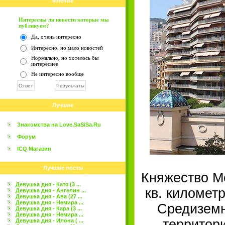
Мнение
Интересны ли новости которые мы
публикуем?
Да, очень интересно
Интересно, но мало новостей
Нормально, но хотелось бы
интереснее
Не интересно вообще
Лучшие
Знакомства на Love.SaSiSa.Ru
Форум
ICQ Магазин
Лучшие посты
Княжество М
Девушка дня - Катя (3 ...
кв. километ
Девушка дня - Ангелин ...
Девушка дня - Ава (27 ...
Девушка дня - Немира ...
Средиземн
Девушка дня - Кара (3 ...
Девушка дня - Немира ...
территор
Девушка дня - Илона ( ...