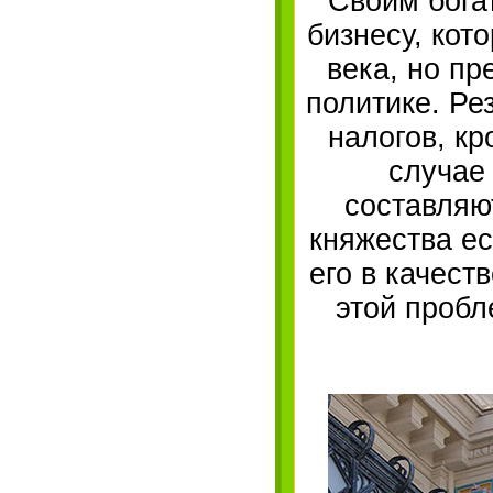
Своим бога
бизнесу, кот
века, но п
политике. Ре
налогов, к
случае
составляю
княжества ес
его в качест
этой пробл