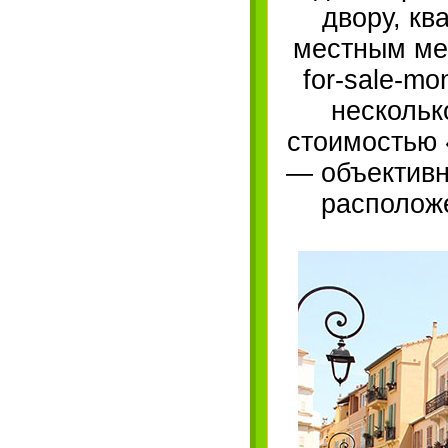
двору, кв
местным мер
for-sale-m
нескольк
стоимостью 
— объективно
располож