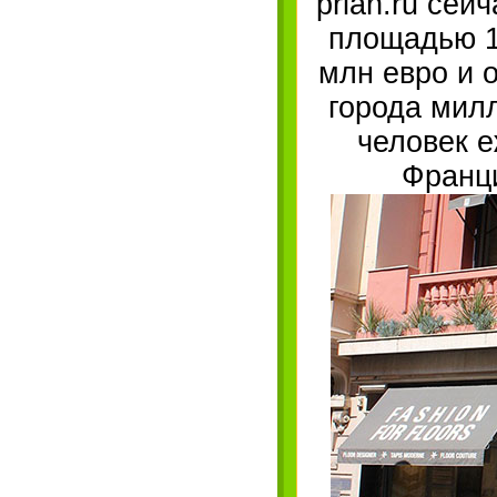
prian.ru сей
площадью 16
млн евро и о
города мил
человек 
Франци