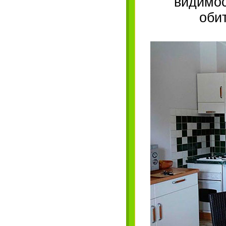
видимос
оби