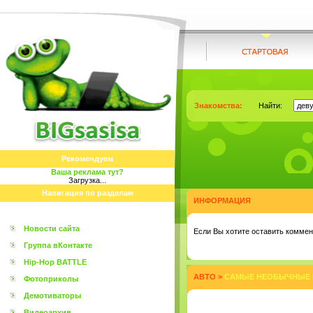
Знакомства:
Найти:
Рекомендуем
Ваша реклама тут?
Загрузка...
Навигация по разделам
ИНФОРМАЦИЯ
Новости сайта
Eсли Вы хотите оставить коммент
Группа вКонтакте
Hip-Hop BATTLE
АВТО
>
САМЫЕ НЕОБЫЧНЫЕ 
Фотоприколы
Демотиваторы
Видеоархив