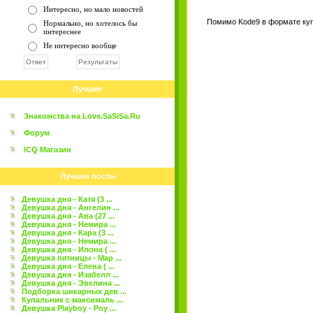
Интересно, но мало новостей
Помимо Kode9 в формате купе
Нормально, но хотелось бы
интереснее
Не интересно вообще
Лучшие
Знакомства на Love.SaSiSa.Ru
Форум
ICQ Магазин
Лучшие посты
Девушка дня - Катя (3 ...
Девушка дня - Ангелин ...
Девушка дня - Ава (27 ...
Девушка дня - Немира ...
Девушка дня - Кара (3 ...
Девушка дня - Немира ...
Девушка дня - Илона ( ...
Девушка пятницы - Мар ...
Девушка дня - Елена ( ...
Девушка дня - Изабелл ...
Девушка дня - Эвелина ...
Подборка шикарных дев ...
Купальник с максималь ...
Девушка Playboy - Роу ...