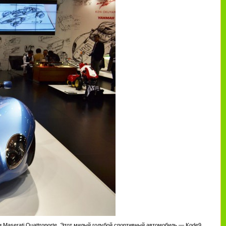
 и Maserati Quattroporte. Этот милый голубой спортивный автомобиль — Kode9,