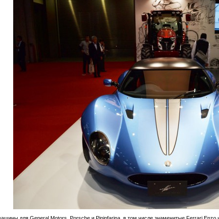
шины для General Motors, Porsche и Pininfarina, в том числе знаменитые Ferrari Enzo