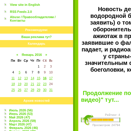
View site in English
Новость д
RSS Feeds 2.0
водородной б
Abuse / Правообладателям /
Контакты
заявить) о то
оборонитель
Рекомендуем:
ажиотаж в пр
Ваша реклама тут?
заявившие о фал
Календарь
падает, и радио
«
Январь 2016
»
у страны
Пн
Вт
Ср
Чт
Пт
Сб
Вс
значительным 
1
2
3
боеголовки, 
4
5
6
7
8
9
10
11
12
13
14
15
16
17
18
19
20
21
22
23
24
25
26
27
28
29
30
31
Продолжение пос
видео)" тут...
Архив новостей
Июль 2026 (56)
Июнь 2026 (53)
Рейтинг: 4
Май 2026 (47)
Апрель 2026 (59)
Март 2026 (47)
Просмотров: 24794
Февраль 2026 (46)