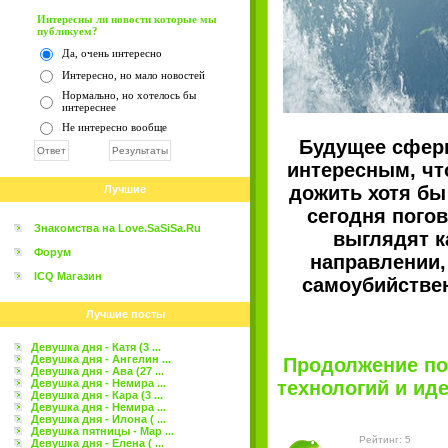
Интересны ли новости которые мы
публикуем?
Да, очень интересно
Интересно, но мало новостей
Нормально, но хотелось бы
интереснее
Не интересно вообще
Будущее сферы
интересным, чт
дожить хотя бы
Лучшие
сегодня пого
Знакомства на Love.SaSiSa.Ru
выглядят к
Форум
направлении,
ICQ Магазин
самоубийствен
Лучшие посты
Девушка дня - Катя (3 ...
Девушка дня - Ангелин ...
Продолжение по
Девушка дня - Ава (27 ...
Девушка дня - Немира ...
технологий и иде
Девушка дня - Кара (3 ...
Девушка дня - Немира ...
Девушка дня - Илона ( ...
Девушка пятницы - Мар ...
Рейтинг: 5
Девушка дня - Елена ( ...