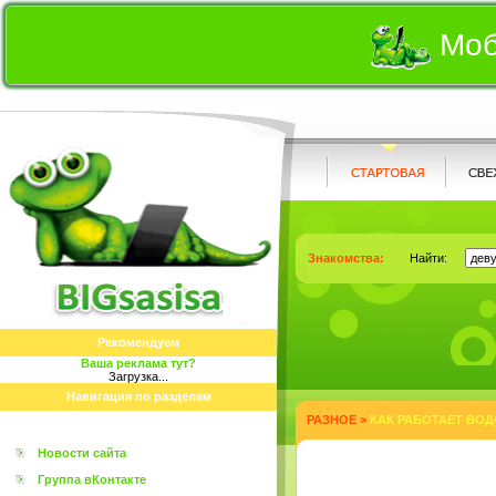
Моб
Знакомства:
Найти:
Рекомендуем
Ваша реклама тут?
Загрузка...
Навигация по разделам
РАЗНОЕ
>
КАК РАБОТАЕТ ВОД
Новости сайта
Группа вКонтакте