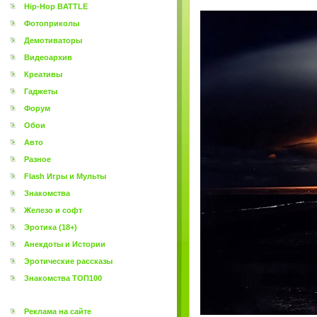
Hip-Hop BATTLE
Фотоприколы
Демотиваторы
Видеоархив
Креативы
Гаджеты
Форум
Обои
Авто
Разное
Flash Игры и Мульты
Знакомства
Железо и софт
Эротика (18+)
Анекдоты и Истории
Эротические рассказы
Знакомства ТОП100
Реклама на сайте