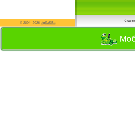
Старто
© 2004-
2026
bigSaSiSa
Моб