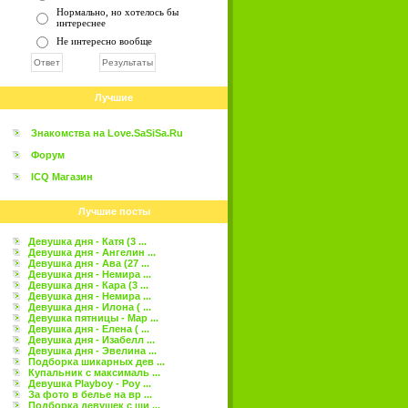
Нормально, но хотелось бы
интереснее
Не интересно вообще
Лучшие
Знакомства на Love.SaSiSa.Ru
Форум
ICQ Магазин
Лучшие посты
Девушка дня - Катя (3 ...
Девушка дня - Ангелин ...
Девушка дня - Ава (27 ...
Девушка дня - Немира ...
Девушка дня - Кара (3 ...
Девушка дня - Немира ...
Девушка дня - Илона ( ...
Девушка пятницы - Мар ...
Девушка дня - Елена ( ...
Девушка дня - Изабелл ...
Девушка дня - Эвелина ...
Подборка шикарных дев ...
Купальник с максималь ...
Девушка Playboy - Роу ...
За фото в белье на вр ...
Подборка девушек с ши ...