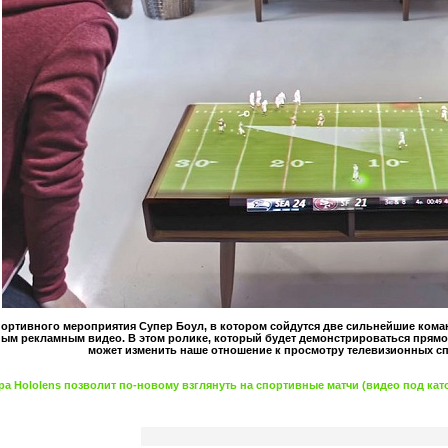
ортивного мероприятия Супер Боул, в котором сойдутся две сильнейшие кома
м рекламным видео. В этом ролике, который будет демонстрироваться прямо в
может изменить наше отношение к просмотру телевизионных сп
 Hololens позволит по-новому взглянуть на спортивные матчи (видео под катом)