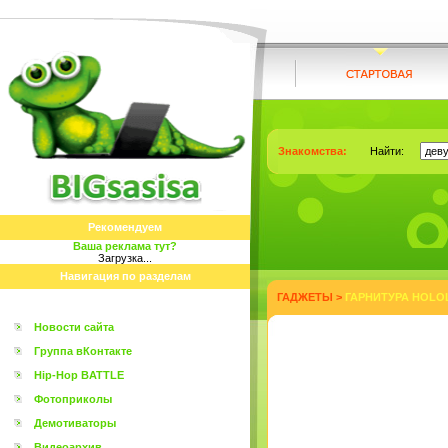
Знакомства:
Найти:
Рекомендуем
Ваша реклама тут?
Загрузка...
Навигация по разделам
ГАДЖЕТЫ
>
ГАРНИТУРА HOLO
Новости сайта
Группа вКонтакте
Hip-Hop BATTLE
Фотоприколы
Демотиваторы
Видеоархив