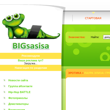
Знакомства:
Найти:
Рекомендуем
Ваша реклама тут?
Загрузка...
Навигация по разделам
ЭРОТИКА
>
ЛАУРА ЭЛИЗА: ГР
Новости сайта
Группа вКонтакте
Hip-Hop BATTLE
Фотоприколы
Демотиваторы
Видеоархив