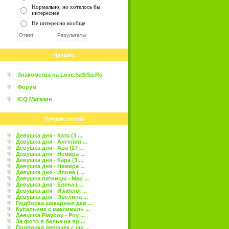
Нормально, но хотелось бы
интереснее
Не интересно вообще
Лучшие
Знакомства на Love.SaSiSa.Ru
Форум
ICQ Магазин
Лучшие посты
Девушка дня - Катя (3 ...
Девушка дня - Ангелин ...
Девушка дня - Ава (27 ...
Девушка дня - Немира ...
Девушка дня - Кара (3 ...
Девушка дня - Немира ...
Девушка дня - Илона ( ...
Девушка пятницы - Мар ...
Девушка дня - Елена ( ...
Девушка дня - Изабелл ...
Девушка дня - Эвелина ...
Подборка шикарных дев ...
Купальник с максималь ...
Девушка Playboy - Роу ...
За фото в белье на вр ...
Подборка девушек с ши ...