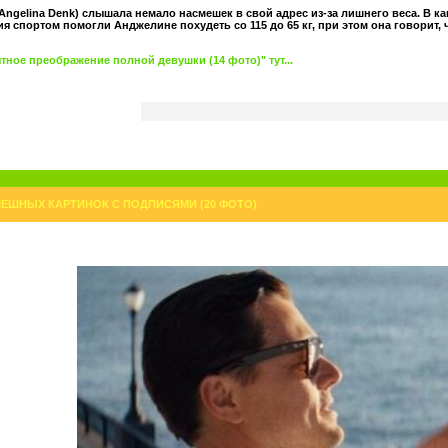
Angelina Denk) слышала немало насмешек в свой адрес из-за лишнего веса. В ка
ия спортом помогли Анджелине похудеть со 115 до 65 кг, при этом она говорит
ное преображение полной девушки (14 фото)" тут...
ЕШНЫХ КАРТИНОК С ПОДПИСЯМИ (20 ФОТО)