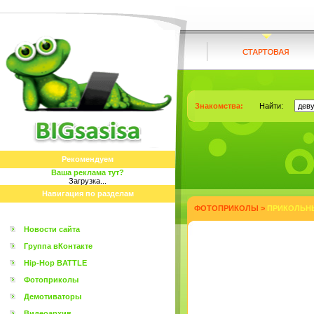
Знакомства:
Найти:
Рекомендуем
Ваша реклама тут?
Загрузка...
Навигация по разделам
ФОТОПРИКОЛЫ
>
ПРИКОЛЬНЫ
Новости сайта
Группа вКонтакте
Hip-Hop BATTLE
Фотоприколы
Демотиваторы
Видеоархив