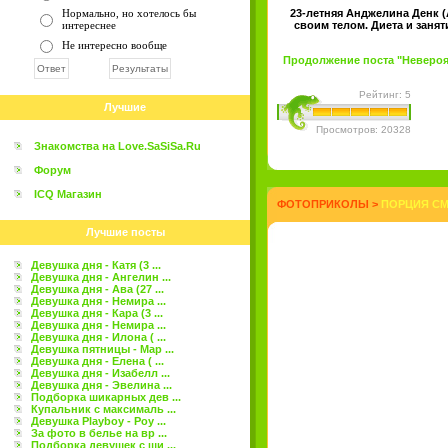
Нормально, но хотелось бы
23-летняя Анджелина Денк (
интереснее
своим телом. Диета и занят
Не интересно вообще
Продолжение поста "Невероят
Рейтинг: 5
Лучшие
Просмотров: 20328
Знакомства на Love.SaSiSa.Ru
Форум
ICQ Магазин
ФОТОПРИКОЛЫ
>
ПОРЦИЯ СМ
Лучшие посты
Девушка дня - Катя (3 ...
Девушка дня - Ангелин ...
Девушка дня - Ава (27 ...
Девушка дня - Немира ...
Девушка дня - Кара (3 ...
Девушка дня - Немира ...
Девушка дня - Илона ( ...
Девушка пятницы - Мар ...
Девушка дня - Елена ( ...
Девушка дня - Изабелл ...
Девушка дня - Эвелина ...
Подборка шикарных дев ...
Купальник с максималь ...
Девушка Playboy - Роу ...
За фото в белье на вр ...
Подборка девушек с ши ...