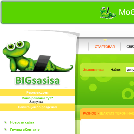
Моб
Знакомства:
Найти:
Рекомендуем
Ваша реклама тут?
Загрузка...
Навигация по разделам
РАЗНОЕ
>
ШАРЛИЗ ТЕРОН НАБР
Новости сайта
Группа вКонтакте