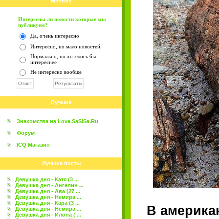
Мнение
Интересны ли новости которые мы
публикуем?
Да, очень интересно
Интересно, но мало новостей
Нормально, но хотелось бы
интереснее
Не интересно вообще
Лучшие
Знакомства на Love.SaSiSa.Ru
Форум
ICQ Магазин
Лучшие посты
Девушка дня - Катя (3 ...
Девушка дня - Ангелин ...
Девушка дня - Ава (27 ...
Девушка дня - Немира ...
Девушка дня - Кара (3 ...
В америка
Девушка дня - Немира ...
Девушка дня - Илона ( ...