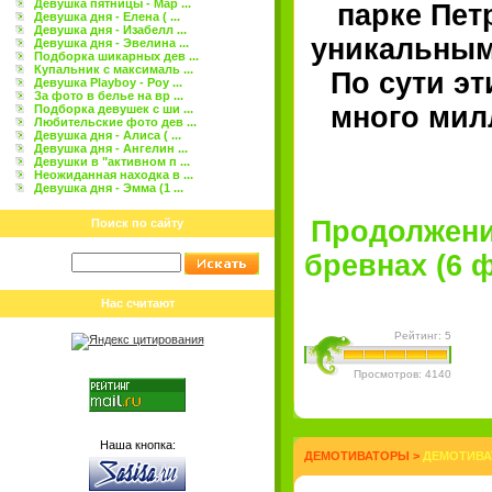
Девушка пятницы - Мар ...
парке Пе
Девушка дня - Елена ( ...
Девушка дня - Изабелл ...
уникальным
Девушка дня - Эвелина ...
Подборка шикарных дев ...
Купальник с максималь ...
По сути э
Девушка Playboy - Роу ...
За фото в белье на вр ...
много милл
Подборка девушек с ши ...
Любительские фото дев ...
Девушка дня - Алиса ( ...
Девушка дня - Ангелин ...
Девушки в "активном п ...
Неожиданная находка в ...
Девушка дня - Эмма (1 ...
Продолжени
Поиск по сайту
бревнах (6 ф
Нас считают
Рейтинг: 5
Просмотров: 4140
Наша кнопка:
ДЕМОТИВАТОРЫ
>
ДЕМОТИВА