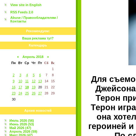
View site in English
RSS Feeds 2.0
Abuse / Правообладателям /
Контакты
Рекомендуем:
Ваша реклама тут?
Календарь
«
Апрель 2018
»
Пн
Вт
Ср
Чт
Пт
Сб
Вс
1
2
3
4
5
6
7
8
Для съемо
9
10
11
12
13
14
15
Джейсона
16
17
18
19
20
21
22
23
24
25
26
27
28
29
Терон пр
30
Терон игра
Архив новостей
она хоте
Июль 2026 (56)
героиней и 
Июнь 2026 (53)
Май 2026 (47)
Апрель 2026 (59)
По с
Март 2026 (47)