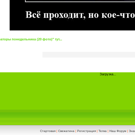
торы понедельника (20 фото)" тут...
Загрузка...
Стартовая
|
Свежатина
|
Регистрация
|
Телка
|
Наш Форум
|
Зна