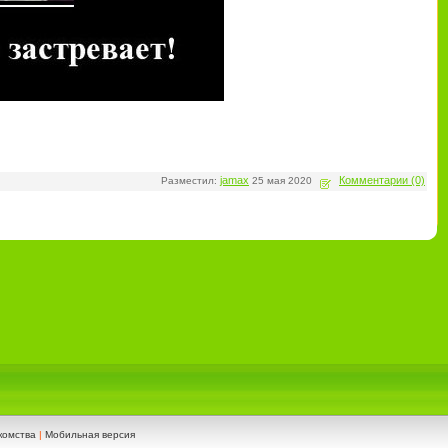
jamax
Комментарии (0)
Разместил:
25 мая 2020
комства
|
Мобильная версия