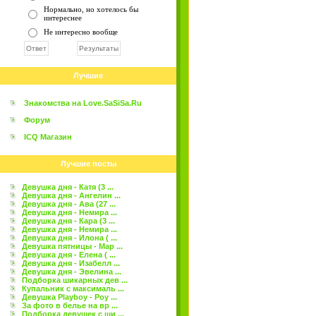
Нормально, но хотелось бы
интереснее
Не интересно вообще
Лучшие
Знакомства на Love.SaSiSa.Ru
Форум
ICQ Магазин
Лучшие посты
Девушка дня - Катя (3 ...
Девушка дня - Ангелин ...
Девушка дня - Ава (27 ...
Девушка дня - Немира ...
Девушка дня - Кара (3 ...
Девушка дня - Немира ...
Девушка дня - Илона ( ...
Девушка пятницы - Мар ...
Девушка дня - Елена ( ...
Девушка дня - Изабелл ...
Девушка дня - Эвелина ...
Подборка шикарных дев ...
Купальник с максималь ...
Девушка Playboy - Роу ...
За фото в белье на вр ...
Подборка девушек с ши ...