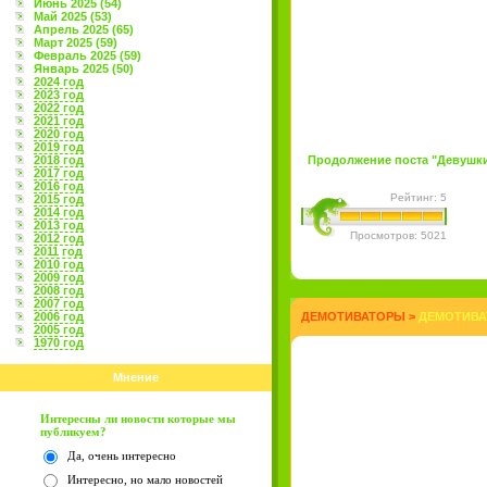
Июнь 2025 (54)
Май 2025 (53)
Апрель 2025 (65)
Март 2025 (59)
Февраль 2025 (59)
Январь 2025 (50)
2024 год
2023 год
2022 год
2021 год
2020 год
2019 год
2018 год
Продолжение поста "Девушки 
2017 год
2016 год
Рейтинг: 5
2015 год
2014 год
2013 год
Просмотров: 5021
2012 год
2011 год
2010 год
2009 год
2008 год
2007 год
2006 год
ДЕМОТИВАТОРЫ
>
ДЕМОТИВА
2005 год
1970 год
Мнение
Интересны ли новости которые мы
публикуем?
Да, очень интересно
Интересно, но мало новостей