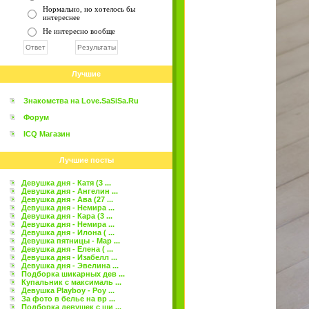
Нормально, но хотелось бы
интереснее
Не интересно вообще
Лучшие
Знакомства на Love.SaSiSa.Ru
Форум
ICQ Магазин
Лучшие посты
Девушка дня - Катя (3 ...
Девушка дня - Ангелин ...
Девушка дня - Ава (27 ...
Девушка дня - Немира ...
Девушка дня - Кара (3 ...
Девушка дня - Немира ...
Девушка дня - Илона ( ...
Девушка пятницы - Мар ...
Девушка дня - Елена ( ...
Девушка дня - Изабелл ...
Девушка дня - Эвелина ...
Подборка шикарных дев ...
Купальник с максималь ...
Девушка Playboy - Роу ...
За фото в белье на вр ...
Подборка девушек с ши ...