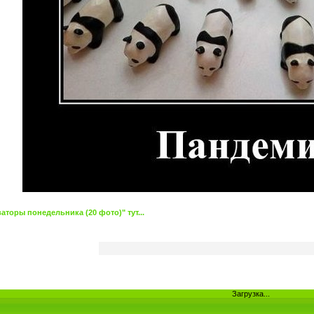
торы понедельника (20 фото)" тут...
Загрузка...