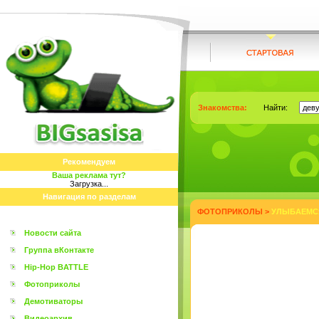
Знакомства:
Найти:
Рекомендуем
Ваша реклама тут?
Загрузка...
Навигация по разделам
ФОТОПРИКОЛЫ
>
УЛЫБАЕМСЯ
Новости сайта
Группа вКонтакте
Hip-Hop BATTLE
Фотоприколы
Демотиваторы
Видеоархив