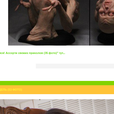
я! Ассорти свежих приколов (35 фото)" тут...
ДЕЛЬ (53 ФОТО)