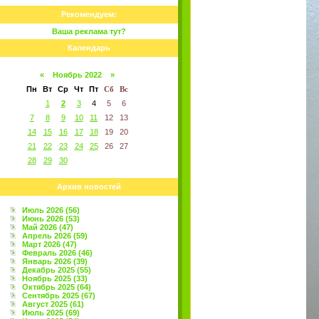
Рекомендуем:
Ваша реклама тут?
Календарь
«
Ноябрь 2022
»
Пн
Вт
Ср
Чт
Пт
Сб
Вс
1
2
3
4
5
6
7
8
9
10
11
12
13
14
15
16
17
18
19
20
21
22
23
24
25
26
27
28
29
30
Архив новостей
Июль 2026 (56)
Июнь 2026 (53)
Май 2026 (47)
Апрель 2026 (59)
Март 2026 (47)
Февраль 2026 (46)
Январь 2026 (39)
Декабрь 2025 (55)
Ноябрь 2025 (33)
Октябрь 2025 (64)
Сентябрь 2025 (67)
Август 2025 (61)
Июль 2025 (69)