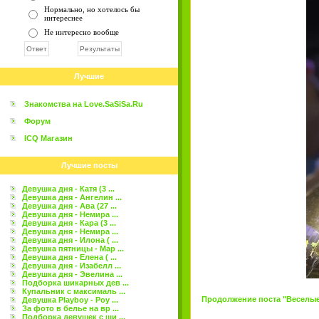
Нормально, но хотелось бы
интереснее
Не интересно вообще
Лучшие
Знакомства на Love.SaSiSa.Ru
Форум
ICQ Магазин
Лучшие посты
Девушка дня - Катя (3 ...
Девушка дня - Ангелин ...
Девушка дня - Ава (27 ...
Девушка дня - Немира ...
Девушка дня - Кара (3 ...
Девушка дня - Немира ...
Девушка дня - Илона ( ...
Девушка пятницы - Мар ...
Девушка дня - Елена ( ...
Девушка дня - Изабелл ...
Девушка дня - Эвелина ...
Подборка шикарных дев ...
Купальник с максималь ...
Продолжение поста "Веселые к
Девушка Playboy - Роу ...
За фото в белье на вр ...
Подборка девушек с ши ...