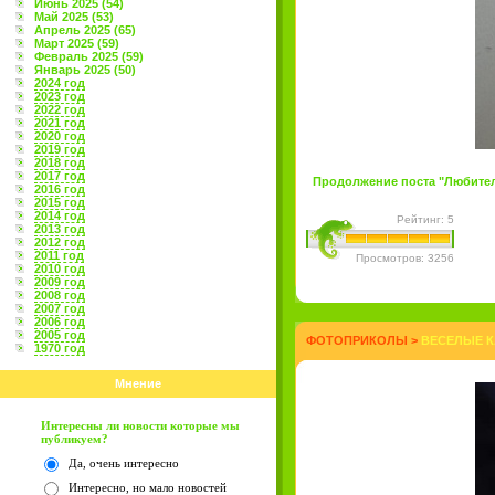
Июнь 2025 (54)
Май 2025 (53)
Апрель 2025 (65)
Март 2025 (59)
Февраль 2025 (59)
Январь 2025 (50)
2024 год
2023 год
2022 год
2021 год
2020 год
2019 год
2018 год
2017 год
Продолжение поста "Любительс
2016 год
2015 год
2014 год
Рейтинг: 5
2013 год
2012 год
2011 год
Просмотров: 3256
2010 год
2009 год
2008 год
2007 год
2006 год
2005 год
ФОТОПРИКОЛЫ
>
ВЕСЕЛЫЕ К
1970 год
Мнение
Интересны ли новости которые мы
публикуем?
Да, очень интересно
Интересно, но мало новостей