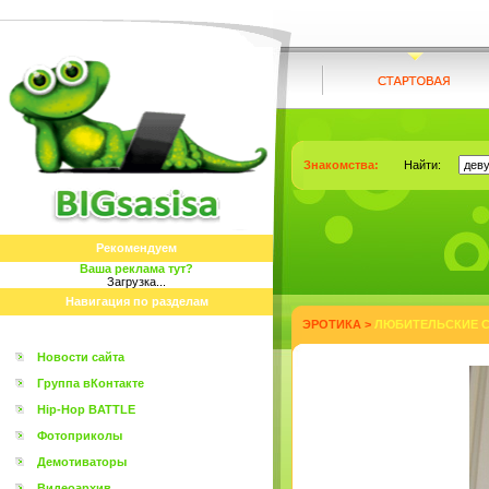
Знакомства:
Найти:
Рекомендуем
Ваша реклама тут?
Загрузка...
Навигация по разделам
ЭРОТИКА
>
ЛЮБИТЕЛЬСКИЕ СН
Новости сайта
Группа вКонтакте
Hip-Hop BATTLE
Фотоприколы
Демотиваторы
Видеоархив