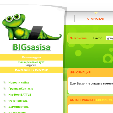
Знакомства:
Найти:
Рекомендуем
Ваша реклама тут?
Загрузка...
Навигация по разделам
ИНФОРМАЦИЯ
Новости сайта
Eсли Вы хотите оставить коммент
Группа вКонтакте
Hip-Hop BATTLE
ФОТОПРИКОЛЫ
>
СВЕЖИЕ МЕ
Фотоприколы
Демотиваторы
Видеоархив