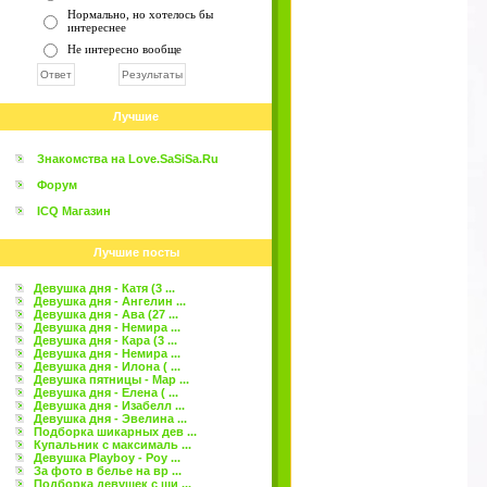
Нормально, но хотелось бы
интереснее
Не интересно вообще
Лучшие
Знакомства на Love.SaSiSa.Ru
Форум
ICQ Магазин
Лучшие посты
Девушка дня - Катя (3 ...
Девушка дня - Ангелин ...
Девушка дня - Ава (27 ...
Девушка дня - Немира ...
Девушка дня - Кара (3 ...
Девушка дня - Немира ...
Девушка дня - Илона ( ...
Девушка пятницы - Мар ...
Девушка дня - Елена ( ...
Девушка дня - Изабелл ...
Девушка дня - Эвелина ...
Подборка шикарных дев ...
Купальник с максималь ...
Девушка Playboy - Роу ...
За фото в белье на вр ...
Подборка девушек с ши ...