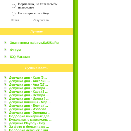
Нормально, но хотелось бы
интереснее
Не интересно вообще
Лучшие
Знакомства на Love.SaSiSa.Ru
Форум
ICQ Магазин
Лучшие посты
Девушка дня - Катя (3 ...
Девушка дня - Ангелин ...
Девушка дня - Ава (27 ...
Девушка дня - Немира ...
Девушка дня - Кара (3 ...
Девушка дня - Немира ...
Девушка дня - Илона ( ...
Девушка пятницы - Мар ...
Девушка дня - Елена ( ...
Девушка дня - Изабелл ...
Девушка дня - Эвелина ...
Подборка шикарных дев ...
Купальник с максималь ...
Девушка Playboy - Роу ...
За фото в белье на вр ...
Подборка девушек с ши ...