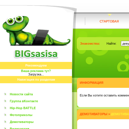
Знакомства:
Найти:
Рекомендуем
Ваша реклама тут?
Загрузка...
Навигация по разделам
ИНФОРМАЦИЯ
Новости сайта
Eсли Вы хотите оставить коммент
Группа вКонтакте
Hip-Hop BATTLE
ДЕМОТИВАТОРЫ
>
ДЕМОТИВА
Фотоприколы
Демотиваторы
Видеоархив