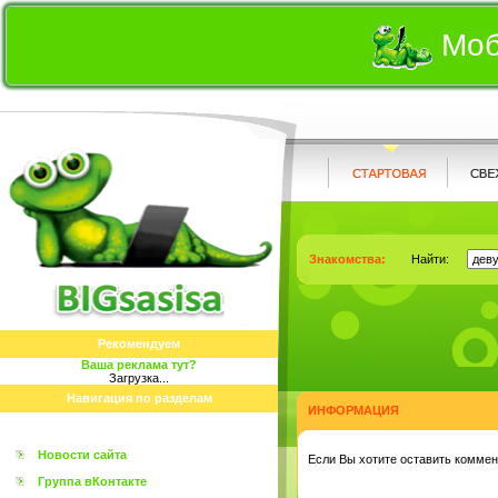
Моб
Знакомства:
Найти:
Рекомендуем
Ваша реклама тут?
Загрузка...
Навигация по разделам
ИНФОРМАЦИЯ
Новости сайта
Eсли Вы хотите оставить коммент
Группа вКонтакте