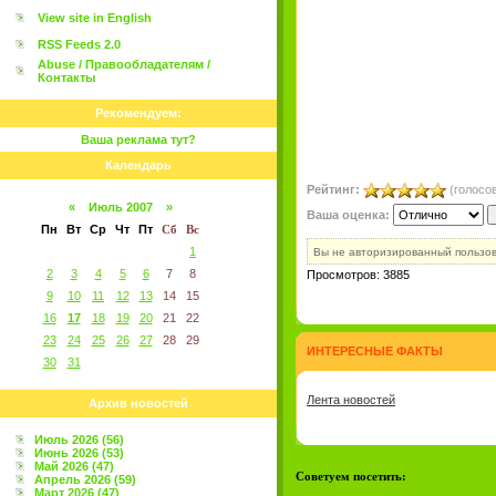
View site in English
RSS Feeds 2.0
Abuse / Правообладателям /
Контакты
Рекомендуем:
Ваша реклама тут?
Календарь
Рейтинг:
(голосов
«
Июль 2007
»
Ваша оценка:
Пн
Вт
Ср
Чт
Пт
Сб
Вс
1
Вы не авторизированный пользо
2
3
4
5
6
7
8
Просмотров: 3885
9
10
11
12
13
14
15
16
17
18
19
20
21
22
23
24
25
26
27
28
29
ИНТЕРЕСНЫЕ ФАКТЫ
30
31
Лента новостей
Архив новостей
Июль 2026 (56)
Июнь 2026 (53)
Май 2026 (47)
Советуем посетить:
Апрель 2026 (59)
Март 2026 (47)