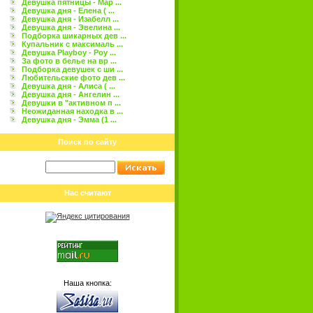
Девушка пятницы - Мар ...
Девушка дня - Елена ( ...
Девушка дня - Изабелл ...
Девушка дня - Эвелина ...
Подборка шикарных дев ...
Купальник с максималь ...
Девушка Playboy - Роу ...
За фото в белье на вр ...
Подборка девушек с ши ...
Любительские фото дев ...
Девушка дня - Алиса ( ...
Девушка дня - Ангелин ...
Девушки в "активном п ...
Неожиданная находка в ...
Девушка дня - Эмма (1 ...
Поиск по сайту
Нас считают
Наша кнопка: