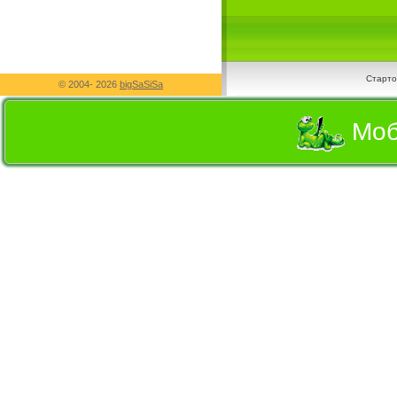
Старто
© 2004-
2026
bigSaSiSa
Моб