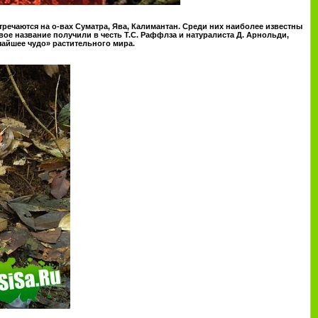
стречаются на о-вах Суматра, Ява, Калимантан. Среди них наиболее известны
Свое название получили в честь Т.С. Раффлза и натуралиста Д. Арнольди,
чайшее чудо» растительного мира.