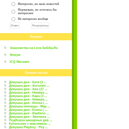
Интересно, но мало новостей
Нормально, но хотелось бы
интереснее
Не интересно вообще
Лучшие
Знакомства на Love.SaSiSa.Ru
Форум
ICQ Магазин
Лучшие посты
Девушка дня - Катя (3 ...
Девушка дня - Ангелин ...
Девушка дня - Ава (27 ...
Девушка дня - Немира ...
Девушка дня - Кара (3 ...
Девушка дня - Немира ...
Девушка дня - Илона ( ...
Девушка пятницы - Мар ...
Девушка дня - Елена ( ...
Девушка дня - Изабелл ...
Девушка дня - Эвелина ...
Подборка шикарных дев ...
Купальник с максималь ...
Девушка Playboy - Роу ...