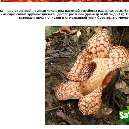
atma — цветок лотоса), трупная лилия, род растений семейства раффлезиевых. В
а, имеющие самые крупные цветы в царстве растений (диаметр от 60 см до 1 м). 
которые нашли и описали в юго-западной части Суматры это «вели