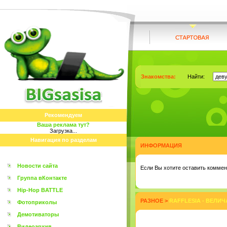
Знакомства:
Найти:
Рекомендуем
Ваша реклама тут?
Загрузка...
Навигация по разделам
ИНФОРМАЦИЯ
Новости сайта
Eсли Вы хотите оставить коммент
Группа вКонтакте
Hip-Hop BATTLE
РАЗНОЕ
>
RAFFLESIA - ВЕЛИ
Фотоприколы
Демотиваторы
Видеоархив