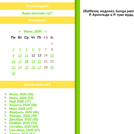
Рекомендуем:
(Rafflesia; индонез. bunga p
Ваша реклама тут?
Р. Арнольди и Р. туан муд
Календарь
«
Июнь 2008
»
Пн
Вт
Ср
Чт
Пт
Сб
Вс
1
2
3
4
5
6
7
8
9
10
11
12
13
14
15
16
17
18
19
20
21
22
23
24
25
26
27
28
29
30
Архив новостей
Июль 2026 (56)
Июнь 2026 (53)
Май 2026 (47)
Апрель 2026 (59)
Март 2026 (47)
Февраль 2026 (46)
Январь 2026 (39)
Декабрь 2025 (55)
Ноябрь 2025 (33)
Октябрь 2025 (64)
Сентябрь 2025 (67)
Август 2025 (61)