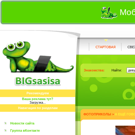
Моб
Знакомства:
Найти:
Рекомендуем
Ваша реклама тут?
Загрузка...
Навигация по разделам
ФОТОПРИКОЛЫ
>
А ЕЩЁ ГОВО
Новости сайта
Группа вКонтакте