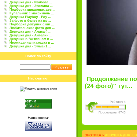
Девушка дня - Изабелл ...
Девушка дня - Эвелина ...
Подборка шикарных дев ...
Купальник с максималь ...
Девушка Playboy - Роу ...
За фото в белье на вр ...
Подборка девушек с ши ...
Любительские фото дев ...
Девушка дня - Алиса ( ...
Девушка дня - Ангелин ...
Девушки в "активном п ...
Неожиданная находка в ...
Девушка дня - Эмма (1 ...
Поиск по сайту
Продолжение по
Нас считают
(24 фото)" тут...
Рейтинг: 4
Просмотров: 9745
Наша кнопка:
ЭРОТИКА
>
ДЕВУШКА ДНЯ: LU