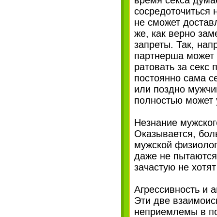
время секса думае
сосредоточиться н
не сможет доставл
же, как верно за
запреты. Так, на
партнерша может 
ратовать за секс
постоянно сама се
или поздно мужчи
полностью может 
Незнание мужског
Оказывается, бол
мужской физиолог
даже не пытаются
зачастую не хотят
Агрессивность и 
Эти две взаимоис
неприемлемы в по