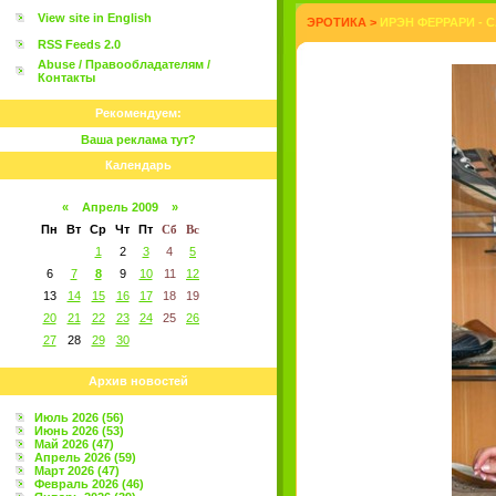
View site in English
ЭРОТИКА
>
ИРЭН ФЕРРАРИ - 
RSS Feeds 2.0
Abuse / Правообладателям /
Контакты
Рекомендуем:
Ваша реклама тут?
Календарь
«
Апрель 2009
»
Пн
Вт
Ср
Чт
Пт
Сб
Вс
1
2
3
4
5
6
7
8
9
10
11
12
13
14
15
16
17
18
19
20
21
22
23
24
25
26
27
28
29
30
Архив новостей
Июль 2026 (56)
Июнь 2026 (53)
Май 2026 (47)
Апрель 2026 (59)
Март 2026 (47)
Февраль 2026 (46)