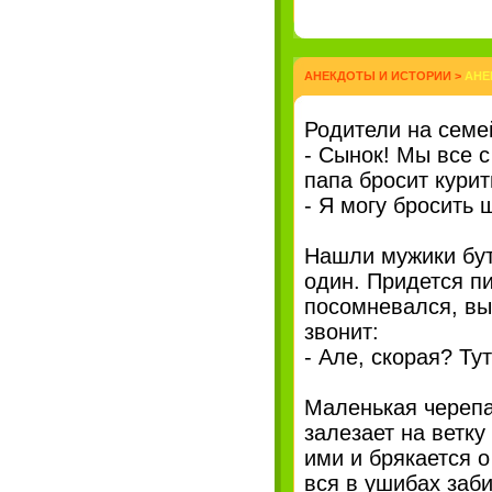
АНЕКДОТЫ И ИСТОРИИ
>
АНЕ
Родители на семе
- Сынок! Мы все 
папа бросит курит
- Я могу бросить ш
Нашли мужики буты
один. Придется пи
посомневался, вы
звонит:
- Але, скорая? Тут
Маленькая черепа
залезает на ветку
ими и брякается о
вся в ушибах заби