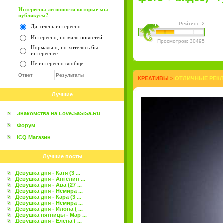
Интересны ли новости которые мы
публикуем?
Рейтинг: 2
Да, очень интересно
Интересно, но мало новостей
Просмотров: 30495
Нормально, но хотелось бы
интереснее
Не интересно вообще
КРЕАТИВЫ
>
ОТЛИЧНЫЕ РЕКЛА
Лучшие
Знакомства на Love.SaSiSa.Ru
Форум
ICQ Магазин
Лучшие посты
Девушка дня - Катя (3 ...
Девушка дня - Ангелин ...
Девушка дня - Ава (27 ...
Девушка дня - Немира ...
Девушка дня - Кара (3 ...
Девушка дня - Немира ...
Девушка дня - Илона ( ...
Девушка пятницы - Мар ...
Девушка дня - Елена ( ...