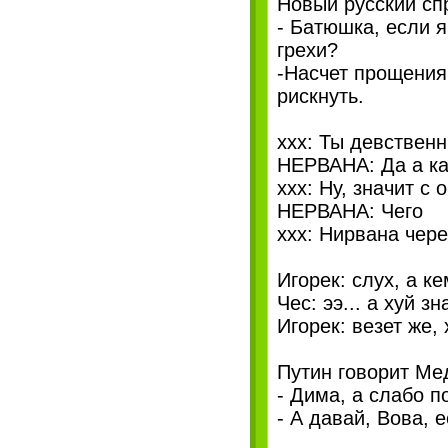
Новый русский сп
- Батюшка, если 
грехи?
-Насчет прощения 
рискнуть.
xxx: Ты девствен
НЕРВАНА: Да а ка
xxx: Ну, значит с
НЕРВАНА: Чего
xxx: Нирвана через
Игорек: слух, а к
Чес: ээ... а хуй зн
Игорек: везет же,
Путин говорит Ме
- Дима, а слабо п
- А давай, Вова, 