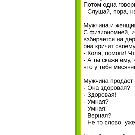
Потом одна говори
- Слушай, пора, н
Мужчина и женщин
С физиономией, и
взбирается на дер
она кричит своему
- Коля, помоги! Ч
- А ты скажи ему, 
что у тебя месячн
Мужчина продает 
- Она здоровая?
- Здоровая!
- Умная?
- Умная!
- Верная?
- Не то слово, уж