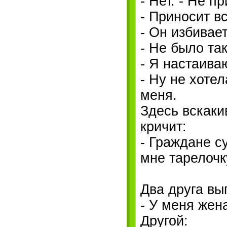
- Нет. - Не п
- Приносит в
- Он избивае
- Не было так
- Я настаива
- Ну не хоте
меня.
Здесь вскаки
кричит:
- Граждане с
мне тарелочк
Два друга вы
- У меня жен
Другой: