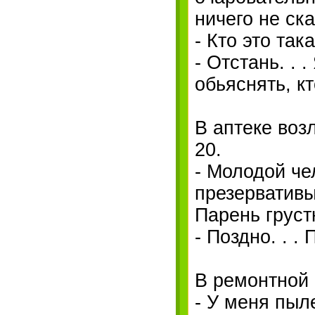
ничего не ск
- Кто это так
- Отстань. . 
обьяснять, к
В аптеке воз
20.
- Молодой че
презерватив
Парень груст
- Поздно. . .
В ремонтной 
- У меня пыле