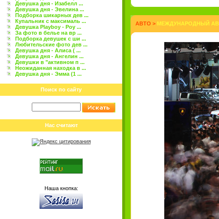
Девушка дня - Изабелл ...
Девушка дня - Эвелина ...
Подборка шикарных дев ...
Купальник с максималь ...
АВТО
>
МЕЖДУНАРОДНЫЙ АВТ
Девушка Playboy - Роу ...
За фото в белье на вр ...
Подборка девушек с ши ...
Любительские фото дев ...
Девушка дня - Алиса ( ...
Девушка дня - Ангелин ...
Девушки в "активном п ...
Неожиданная находка в ...
Девушка дня - Эмма (1 ...
Поиск по сайту
Нас считают
Наша кнопка: