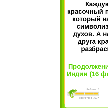
Каждую
красочный п
который н
символиз
духов. А 
друга кр
разбрас
Продолжени
Индии (16 фо
Рейтинг: 5
Просмотров: 3837