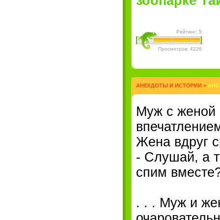
зоопарке Тай
Рейтинг: 5
Просмотров: 4226
АНЕКДОТЫ И ИСТОРИИ
>
АНЕ
Муж с женой 
впечатлением
Жена вдруг 
- Слушай, а 
спим вместе
. . . Муж и ж
очаровательн