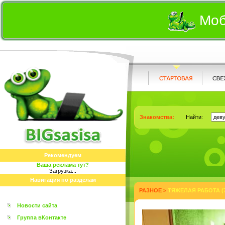
Моб
Знакомства:
Найти:
Рекомендуем
Ваша реклама тут?
Загрузка...
Навигация по разделам
РАЗНОЕ
>
ТЯЖЕЛАЯ РАБОТА (
Новости сайта
Группа вКонтакте