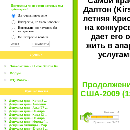
Самой кра
Интересны ли новости которые мы
Далтон (Kir
публикуем?
Да, очень интересно
летняя Крис
Интересно, но мало новостей
на конкурс
Нормально, но хотелось бы
интереснее
дает его 
Не интересно вообще
жить в апа
услугам
Лучшие
Знакомства на Love.SaSiSa.Ru
Форум
ICQ Магазин
Продолжени
Лучшие посты
США-2009 (12
Девушка дня - Катя (3 ...
Девушка дня - Ангелин ...
Девушка дня - Ава (27 ...
Девушка дня - Немира ...
Рейтинг: 4
Девушка дня - Кара (3 ...
Девушка дня - Немира ...
Девушка дня - Илона ( ...
Просмотров: 5467
Девушка пятницы - Мар ...
Девушка дня - Елена ( ...