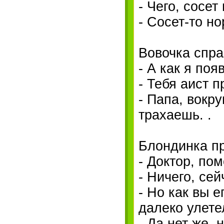
- Чего, сосет
- Сосет-то н
Вовочка спра
- А как я поя
- Тебя аист п
- Папа, вокру
трахаешь. .
Блондинка пр
- Доктор, по
- Ничего, сей
- Но как вы 
далеко улете
- Да нет же, 