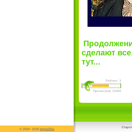
Продолжение
сделают все
тут...
Рейтинг: 3
Просмотров: 10466
Старто
© 2004-
2026
bigSaSiSa