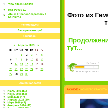
View site in English
RSS Feeds 2.0
Фото из Гам
Abuse / Правообладателям /
Контакты
т
Рекомендуем:
Ваша реклама тут?
Календарь
Продолжение
«
Апрель 2009
»
тут...
Пн
Вт
Ср
Чт
Пт
Сб
Вс
1
2
3
4
5
6
7
8
9
10
11
12
Рейтинг: 2
13
14
15
16
17
18
19
20
21
22
23
24
25
26
Просмотров: 20586
27
28
29
30
Архив новостей
РАЗНОЕ
>
КОНКУРС КРАСОТЫ 
Июль 2026 (56)
Июнь 2026 (53)
Май 2026 (47)
Апрель 2026 (59)
Март 2026 (47)
Февраль 2026 (46)