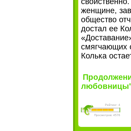
свойственно.
женщине, за
общество отч
достал ее Ко
«Доставание»
смягчающих о
Колька остае
Продолжени
любовницы" 
Рейтинг: 4
Просмотров: 4576