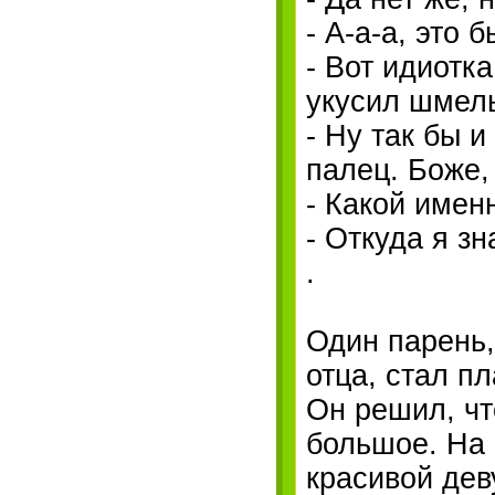
- А-а-а, это 
- Вот идиотка
укусил шмель
- Ну так бы 
палец. Боже, 
- Какой именн
- Откуда я з
.
Один парень,
отца, стал п
Он решил, чт
большое. На 
красивой дев