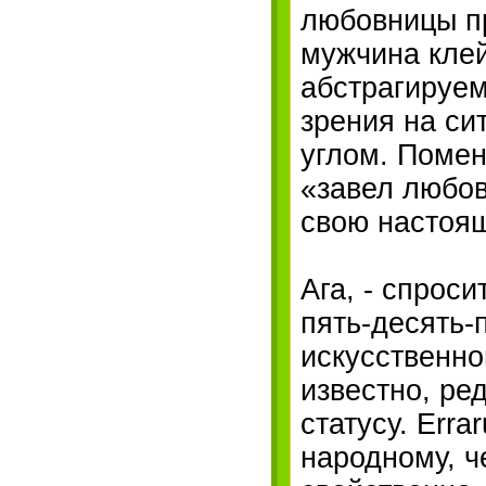
любовницы пр
мужчина кле
абстрагируем
зрения на си
углом. Помен
«завел любов
свою настоя
Ага, - спроси
пять-десять-
искусственно
известно, ре
статусу. Erra
народному, ч